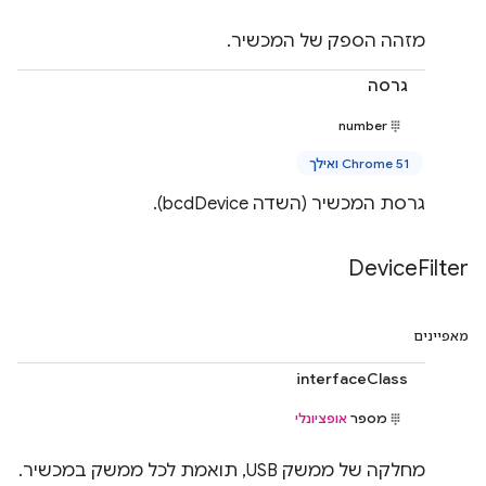
מזהה הספק של המכשיר.
גרסה
number
Chrome 51 ואילך
גרסת המכשיר (השדה bcdDevice).
Device
Filter
מאפיינים
interfaceClass
מספר
אופציונלי
מחלקה של ממשק USB, תואמת לכל ממשק במכשיר.