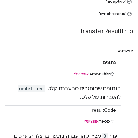
"adaptive"
"synchronous"
Transfer
Result
Info
מאפיינים
נתונים
‫ArrayBuffer
אופציונלי
הנתונים שמוחזרים מהעברת קלט.
undefined
להעברות של פלט.
resultCode
מספר
אופציונלי
הערך
0
מציין שההעברה בוצעה בהצלחה. ערכים