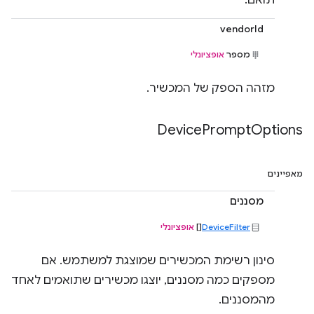
תואם.
vendorId
מספר
אופציונלי
מזהה הספק של המכשיר.
Device
Prompt
Options
מאפיינים
מסננים
DeviceFilter
[]
אופציונלי
סינון רשימת המכשירים שמוצגת למשתמש. אם
מספקים כמה מסננים, יוצגו מכשירים שתואמים לאחד
מהמסננים.