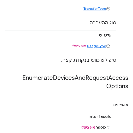
TransferType
סוג ההעברה.
שימוש
UsageType
אופציונלי
טיפ לשימוש בנקודת קצה.
Enumerate
Devices
And
Request
Access
Options
מאפיינים
interfaceId
מספר
אופציונלי