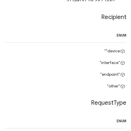
Recipient
ENUM
‎"device"
"interface"
"endpoint"
"other"
Request
Type
ENUM