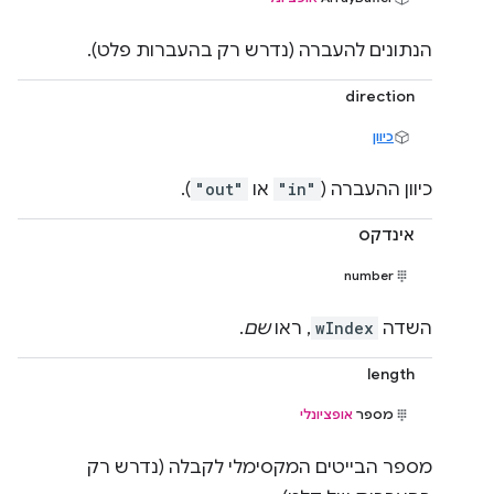
הנתונים להעברה (נדרש רק בהעברות פלט).
direction
כיוון
כיוון ההעברה (
"in"
או
"out"
).
אינדקס
number
השדה
wIndex
, ראו
שם
.
length
מספר
אופציונלי
מספר הבייטים המקסימלי לקבלה (נדרש רק