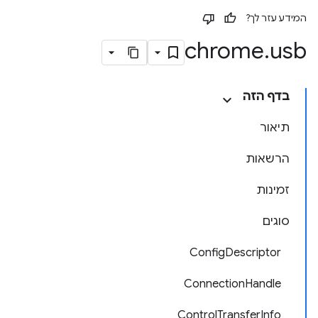
המידע עזר לך?
chrome
.
usb
בדף הזה
תיאור
הרשאות
זמינות
סוגים
ConfigDescriptor
ConnectionHandle
ControlTransferInfo