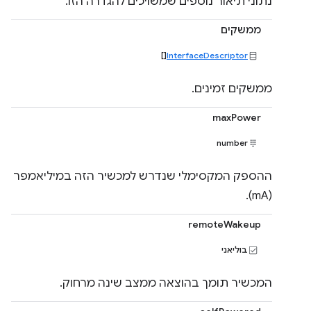
נתוני תיאור נוספים שמשויכים להגדרה הזו.
ממשקים
[]
InterfaceDescriptor
ממשקים זמינים.
maxPower
number
ההספק המקסימלי שנדרש למכשיר הזה במיליאמפר
(mA).
remoteWakeup
בוליאני
המכשיר תומך בהוצאה ממצב שינה מרחוק.