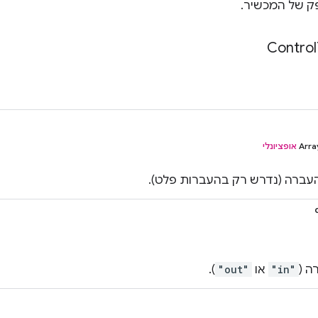
 של המכשיר.
Control
‫Arr
אופציונלי
העברה (נדרש רק בהעברות פלט).
ה (
"in"
או
"out"
).