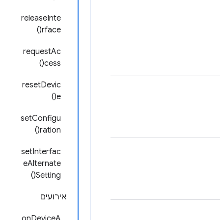
releaseInte
rface()
requestAc
cess()
resetDevic
e()
setConfigu
ration()
setInterfac
eAlternate
Setting()
אירועים
onDeviceA