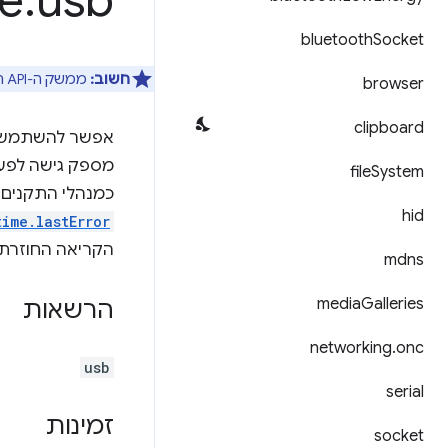
e
.
usb
bluetooth
Socket
חשוב:
ממשק ה-API הזה פועל
browser
clipboard
אפשר להשתמש 
file
System
כמנהלי התקנים למכשיר
hid
time.lastError
הקריאה החוזרת י
mdns
media
Galleries
הרשאות
networking
.
onc
usb
serial
זמינות
socket