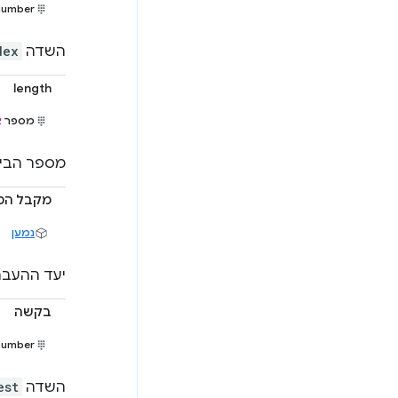
number
השדה
dex
length
מספר
א
מספר הביי
מקבל המ
נמען
יעד ההעבר
בקשה
number
השדה
est