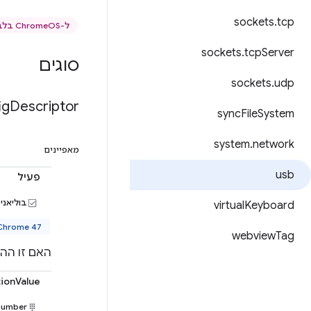
sockets
.
tcp
ל-ChromeOS בלבד
sockets
.
tcp
Server
סוגים
sockets
.
udp
ig
Descriptor
sync
File
System
system
.
network
מאפיינים
usb
פעיל
בוליאני
virtual
Keyboard
Chrome 47 ואיל
webview
Tag
האם זו הה
tionValue
number