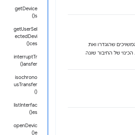
getDevice
s()
getUserSel
ectedDevi
ces()
 ה-USB, את כל הממשקים המשויכים שהוגדרו ואת
ינוי של החיבור שונה
interruptTr
ansfer()
isochrono
usTransfer
()
listInterfac
es()
openDevic
e()