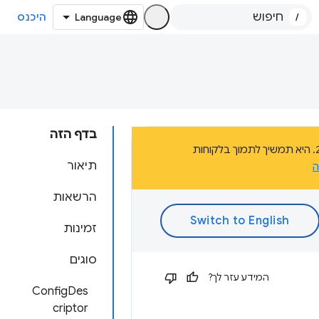
/
היכנס
בדף הזה
הדף הזה הוא חלק מהתיעוד של פלטפורמת אפליקציות Chrome, שהוצאה משימוש בשנת 2020. היא תמשיך לתמוך בלקוחות
תיאור
ה
הרשאות
זמינות
סוגים
המידע עזר לך?
ConfigDes
criptor