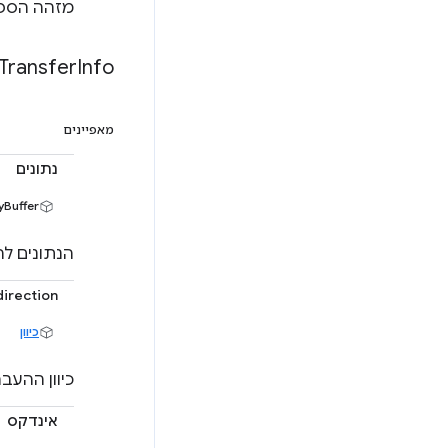
מזהה הספק
Transfer
Info
מאפיינים
נתונים
ayBuffer
הנתונים ל
direction
כיוון
כיוון ההעבר
אינדקס