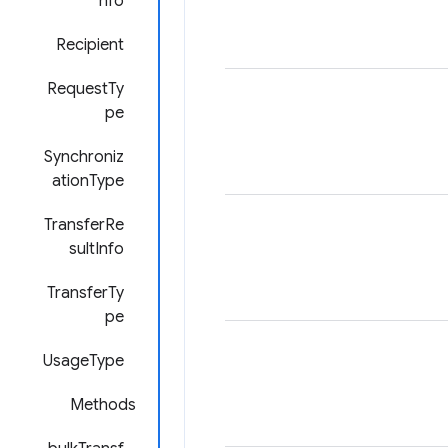
nfo
Recipient
RequestTy
pe
Synchroniz
ationType
TransferRe
sultInfo
TransferTy
pe
UsageType
Methods