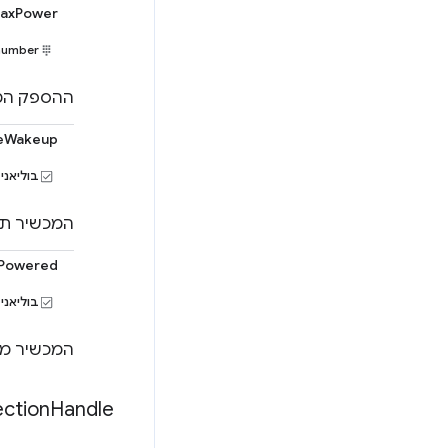
axPower
number
ההספק המקס
eWakeup
בוליאני
המכשיר תו
fPowered
בוליאני
המכשיר מו
ction
Handle