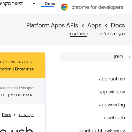
Docs
תיאור מקרים
Platform Apps APIs
Apps
Docs
סקירה כללית
חומרי עזר
Enterprise ו-Education ב-ChromeOS עד ינואר 2025 לפחות.
app
.
runtime
app
.
window
המועדפת עליך. בתרג
appview
Tag
דף הבית
Docs
bluetooth
bluetooth
Low
Energy