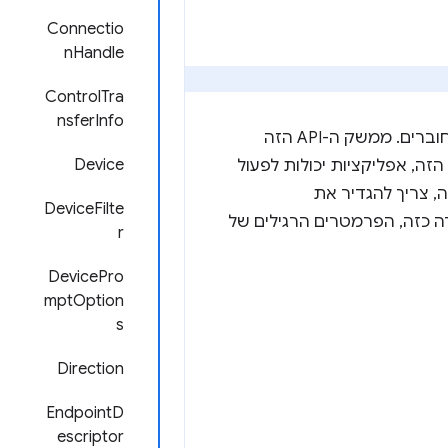
Connectio
nHandle
ControlTra
nsferInfo
API כדי ליצור אינטראקציה עם מכשירי USB מחוברים. ממשק ה-API הזה
Device
מספק גישה לפעולות USB מתוך ההקשר של אפליקציה. באמצעות ממשק ה-API הזה, אפליקציות יכולות לפעול
DeviceFilte
ה כזה, הפרמטרים הרגילים של
r
DevicePro
mptOption
s
Direction
EndpointD
escriptor