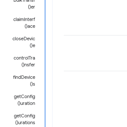
bulkTransf
er()
claimInterf
ace()
closeDevic
e()
controlTra
nsfer()
findDevice
s()
getConfig
uration()
getConfig
urations()