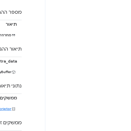
מספר ההג
תיאור
מחרוז
תיאור ההג
tra_data
yBuffer
נתוני תיאו
ממשקים
criptor
ממשקים זמ