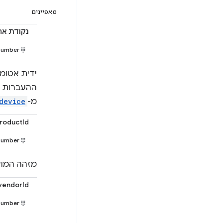
מאפיינים
נקודת אח
number
ההעברות ש
מ-
device
roductId
number
מזהה המוצ
vendorId
number