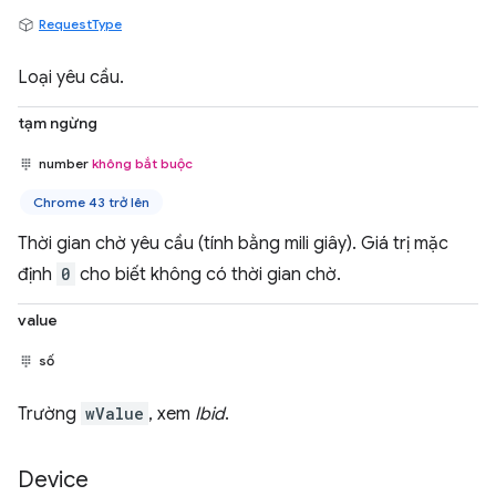
RequestType
Loại yêu cầu.
tạm ngừng
number
không bắt buộc
Chrome 43 trở lên
Thời gian chờ yêu cầu (tính bằng mili giây). Giá trị mặc
định
0
cho biết không có thời gian chờ.
value
số
Trường
wValue
, xem
Ibid
.
Device