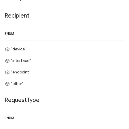
Recipient
ENUM
"device"
"interface"
"endpoint"
"other"
Request
Type
ENUM