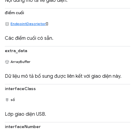
Nội dung mô tả về giao diện.
điểm cuối
EndpointDescriptor
[]
Các điểm cuối có sẵn.
extra_data
ArrayBuffer
Dữ liệu mô tả bổ sung được liên kết với giao diện này.
interfaceClass
số
Lớp giao diện USB.
interfaceNumber