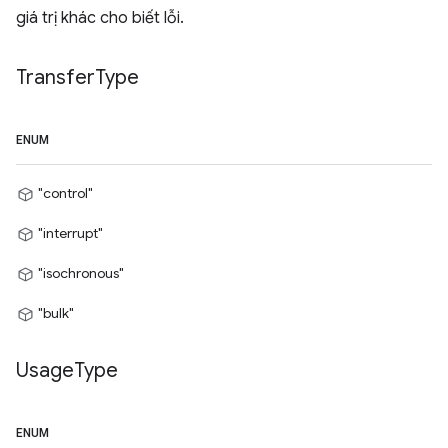
giá trị khác cho biết lỗi.
Transfer
Type
ENUM
"control"
"interrupt"
"isochronous"
"bulk"
Usage
Type
ENUM