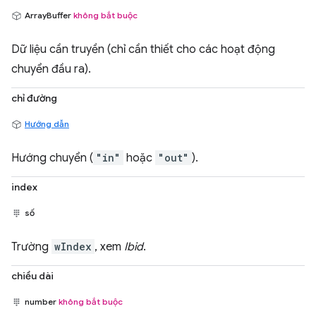
ArrayBuffer
không bắt buộc
Dữ liệu cần truyền (chỉ cần thiết cho các hoạt động
chuyển đầu ra).
chỉ đường
Hướng dẫn
Hướng chuyển (
"in"
hoặc
"out"
).
index
số
Trường
wIndex
, xem
Ibid
.
chiều dài
number
không bắt buộc