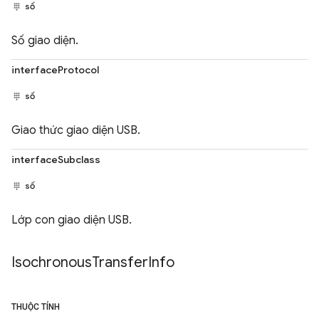
số
Số giao diện.
interfaceProtocol
số
Giao thức giao diện USB.
interfaceSubclass
số
Lớp con giao diện USB.
Isochronous
Transfer
Info
THUỘC TÍNH