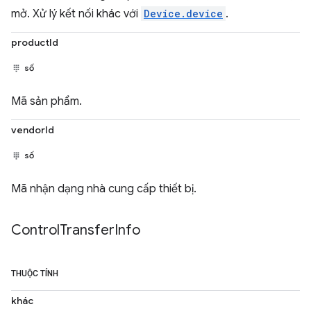
mở. Xử lý kết nối khác với
Device.device
.
productId
số
Mã sản phẩm.
vendorId
số
Mã nhận dạng nhà cung cấp thiết bị.
Control
Transfer
Info
THUỘC TÍNH
khác