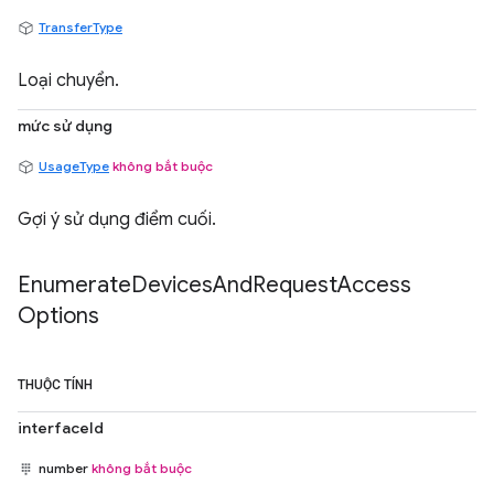
TransferType
Loại chuyển.
mức sử dụng
UsageType
không bắt buộc
Gợi ý sử dụng điểm cuối.
Enumerate
Devices
And
Request
Access
Options
THUỘC TÍNH
interfaceId
number
không bắt buộc