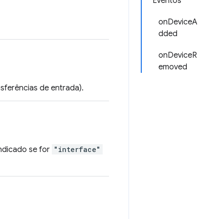
Eventos
onDeviceA
dded
onDeviceR
emoved
sferências de entrada).
indicado se for
"interface"