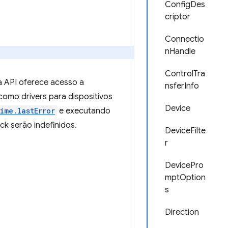
ConfigDes
criptor
Connectio
nHandle
ControlTra
a API oferece acesso a
nsferInfo
omo drivers para dispositivos
Device
ime.lastError
e executando
ck serão indefinidos.
DeviceFilte
r
DevicePro
mptOption
s
Direction