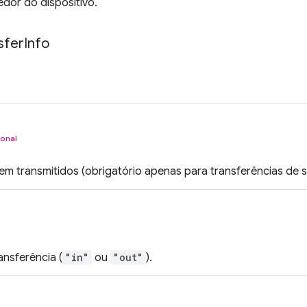
dor do dispositivo.
sfer
Info
onal
m transmitidos (obrigatório apenas para transferências de s
ansferência (
"in"
ou
"out"
).