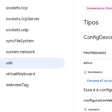
sockets
.
tcp
Somente no Ch
sockets
.
tcp
Server
Tipos
sockets
.
udp
Config
Descr
sync
File
System
system
.
network
PROPRIEDADES
usb
ativo
booleano
virtual
Keyboard
Chrome 47 ou ma
webview
Tag
Essa é a config
configurationVal
número