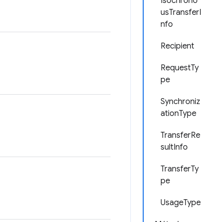
Isochrono
usTransferI
nfo
Recipient
RequestTy
pe
Synchroniz
ationType
TransferRe
sultInfo
TransferTy
pe
UsageType