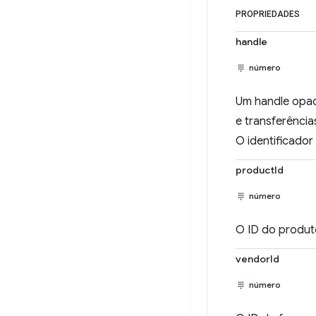
PROPRIEDADES
handle
número
Um handle opac
e transferência
O identificado
productId
número
O ID do produt
vendorId
número