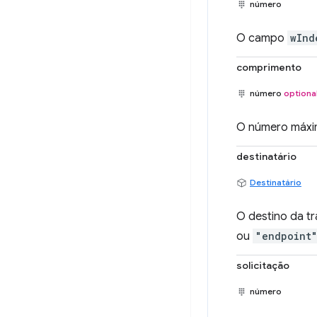
número
O campo
wInd
comprimento
número
optiona
O número máxim
destinatário
Destinatário
O destino da tr
ou
"endpoint
solicitação
número