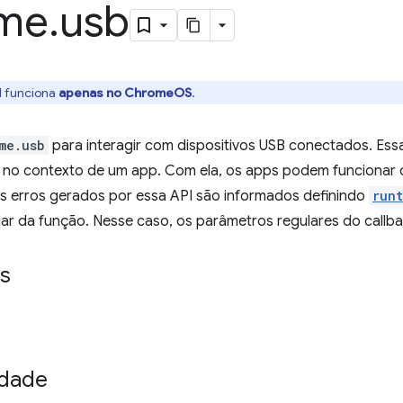
me
.
usb
I funciona
apenas no ChromeOS
.
me.usb
para interagir com dispositivos USB conectados. Ess
no contexto de um app. Com ela, os apps podem funcionar c
s erros gerados por essa API são informados definindo
runt
lar da função. Nesse caso, os parâmetros regulares do callba
s
idade