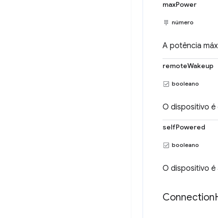
maxPower
número
A potência máxi
remoteWakeup
booleano
O dispositivo é
selfPowered
booleano
O dispositivo é
Connection