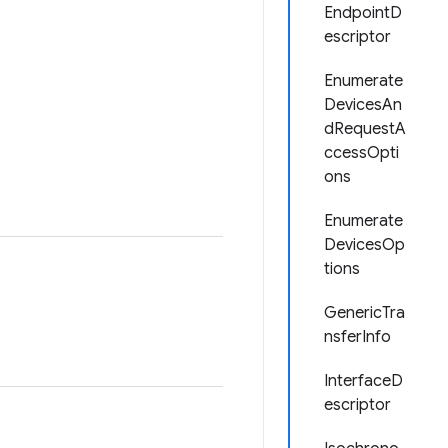
EndpointD
escriptor
Enumerate
DevicesAn
dRequestA
ccessOpti
ons
Enumerate
DevicesOp
tions
GenericTra
nsferInfo
InterfaceD
escriptor