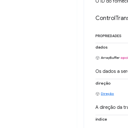
O ID do fornece
Control
Tran
PROPRIEDADES
dados
ArrayBuffer
opci
Os dados a sere
direção
Direção
A direção da tr
índice