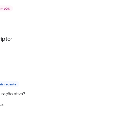
romeOS
iptor
is recente
uração ativa?
ue