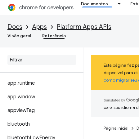
Documentos
Est
Docs
Apps
Platform Apps APIs
Visão geral
Referência
Esta página faz 
disponível para c
como migrar seu 
app
.
runtime
app
.
window
para seu idioma d
appview
Tag
bluetooth
Página inicial
D
bluetooth
Low
Energy