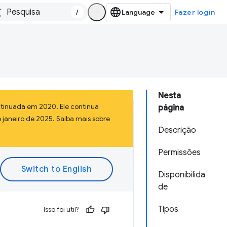
/
Fazer login
Nesta
tinuada em 2020. Ele continua
página
 janeiro de 2025. Saiba mais sobre
Descrição
Permissões
Disponibilida
de
Tipos
Isso foi útil?