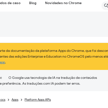
udos de caso
Blog
Novidades no Chrome
parte da documentação da plataforma Apps do Chrome, que foi descon
lientes das edições Enterprise e Education no ChromeOS pelo menos até
app
.
O Google usa tecnologia de IA na tradução de conteúdos
e preferência. As traduções com IA podem ter erros.
ocs
Apps
Platform Apps APIs