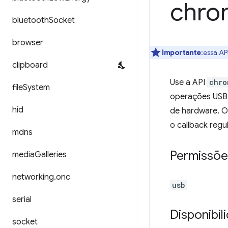
chro
bluetooth
Socket
browser
Importante
:essa AP
clipboard
Use a API
chro
file
System
operações USB 
hid
de hardware. O
o callback regu
mdns
Permissõe
media
Galleries
networking
.
onc
usb
serial
Disponibil
socket