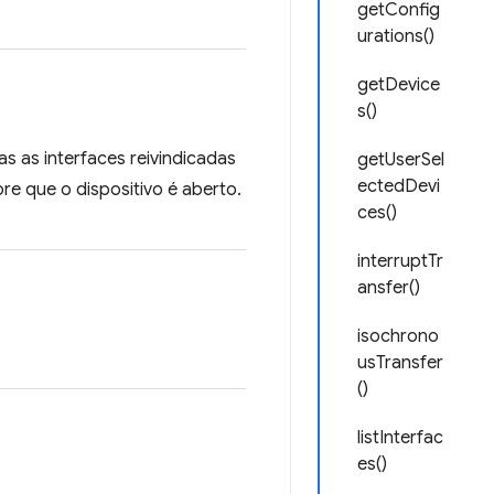
getConfig
urations()
getDevice
s()
 as interfaces reivindicadas
getUserSel
ectedDevi
re que o dispositivo é aberto.
ces()
interruptTr
ansfer()
isochrono
usTransfer
()
listInterfac
es()