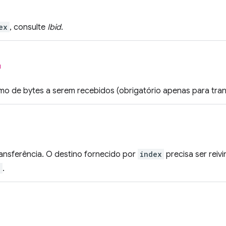
ex
, consulte
Ibid
.
l
o de bytes a serem recebidos (obrigatório apenas para tran
ansferência. O destino fornecido por
index
precisa ser reiv
"
.