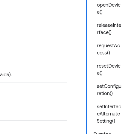
openDevic
e()
releaseInte
rface()
requestAc
cess()
resetDevic
e()
aída).
setConfigu
ration()
setInterfac
eAlternate
Setting()