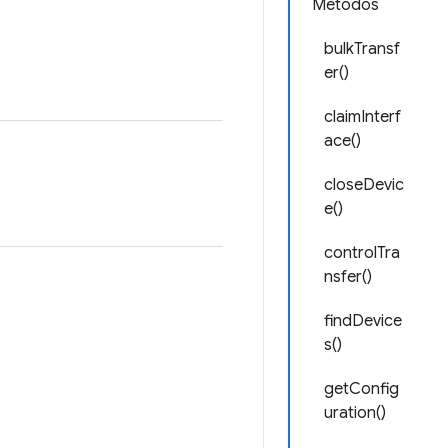
Métodos
bulkTransf
er()
claimInterf
ace()
closeDevic
e()
controlTra
nsfer()
findDevice
s()
getConfig
uration()