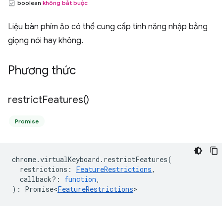
boolean
không bắt buộc
Liệu bàn phím ảo có thể cung cấp tính năng nhập bằng
giọng nói hay không.
Phương thức
restrict
Features(
)
Promise
chrome
.
virtualKeyboard
.
restrictFeatures
(
restrictions
:
FeatureRestrictions
,
callback?
:
function
,
)
:
Promise<
FeatureRestrictions
>