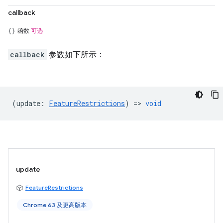
callback
函数
可选
callback
参数如下所示：
(
update
:
FeatureRestrictions
) =>
void
update
FeatureRestrictions
Chrome 63 及更高版本