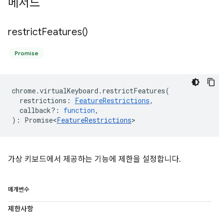
메서드
restrict
Features(
)
Promise
chrome
.
virtualKeyboard
.
restrictFeatures
(
restrictions
:
FeatureRestrictions
,
callback?
:
function
,
)
:
Promise<
FeatureRestrictions
>
가상 키보드에서 제공하는 기능에 제한을 설정합니다.
매개변수
제한사항