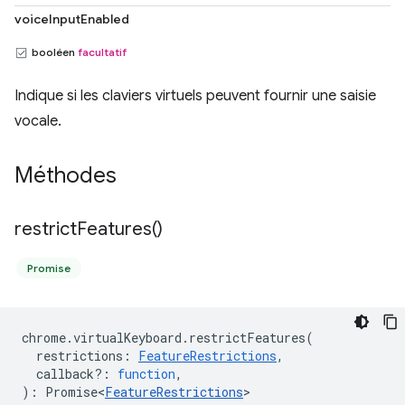
voiceInputEnabled
booléen
facultatif
Indique si les claviers virtuels peuvent fournir une saisie
vocale.
Méthodes
restrict
Features(
)
Promise
chrome
.
virtualKeyboard
.
restrictFeatures
(
restrictions
:
FeatureRestrictions
,
callback?
:
function
,
)
:
Promise<
FeatureRestrictions
>