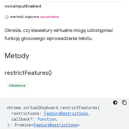
voiceInputEnabled
wartość logiczna
opcjonalna
Określa, czy klawiatury wirtualne mogą udostępniać
funkcję głosowego wprowadzania tekstu.
Metody
restrict
Features(
)
Obietnica
chrome
.
virtualKeyboard
.
restrictFeatures
(
restrictions
:
FeatureRestrictions
,
callback?
:
function
,
)
:
Promise<
FeatureRestrictions
>