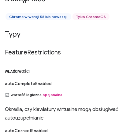
Chrome w wersji 58 lub nowszej
Tylko ChromeOS
Typy
Feature
Restrictions
WŁAŚCIWOŚCI
autoCompleteEnabled
wartość logiczna
opcjonalna
Określa, czy klawiatury wirtualne mogą obsługiwać
autouzupełnianie.
autoCorrectEnabled