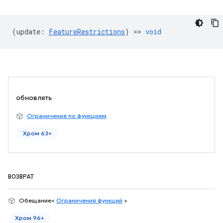
(
update
:
FeatureRestrictions
) =>
void
обновлять
Ограничения по функциям
Хром 63+
ВОЗВРАТ
Обещание<
Ограничения функций
>
Хром 96+