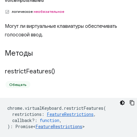
voiceInputEnabled
логическое
необязательное
Могут ли виртуальные клавиатуры обеспечивать
голосовой ввод.
Методы
restrict
Features(
)
Обещать
chrome
.
virtualKeyboard
.
restrictFeatures
(
restrictions
:
FeatureRestrictions
,
callback?
:
function
,
)
:
Promise<
FeatureRestrictions
>