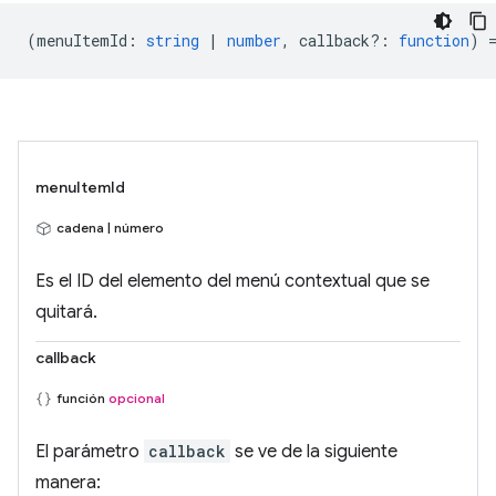
(
menuItemId
:
string
|
number
,
callback?
:
function
) 
menuItemId
cadena | número
Es el ID del elemento del menú contextual que se
quitará.
callback
función
opcional
El parámetro
callback
se ve de la siguiente
manera: