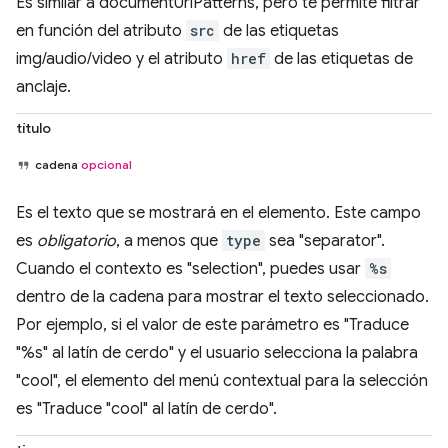
Es similar a documentUrlPatterns, pero te permite filtrar
en función del atributo
src
de las etiquetas
img/audio/video y el atributo
href
de las etiquetas de
anclaje.
título
cadena
opcional
Es el texto que se mostrará en el elemento. Este campo
es
obligatorio
, a menos que
type
sea "separator".
Cuando el contexto es "selection", puedes usar
%s
dentro de la cadena para mostrar el texto seleccionado.
Por ejemplo, si el valor de este parámetro es "Traduce
"%s" al latín de cerdo" y el usuario selecciona la palabra
"cool", el elemento del menú contextual para la selección
es "Traduce "cool" al latín de cerdo".