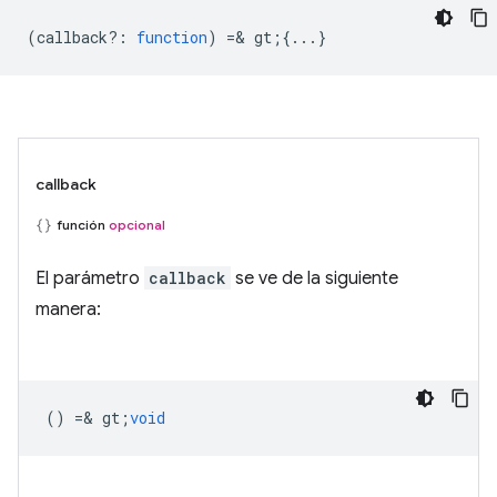
(
callback?
:
function
) =& gt;{...}
callback
función
opcional
El parámetro
callback
se ve de la siguiente
manera:
() =& gt;
void