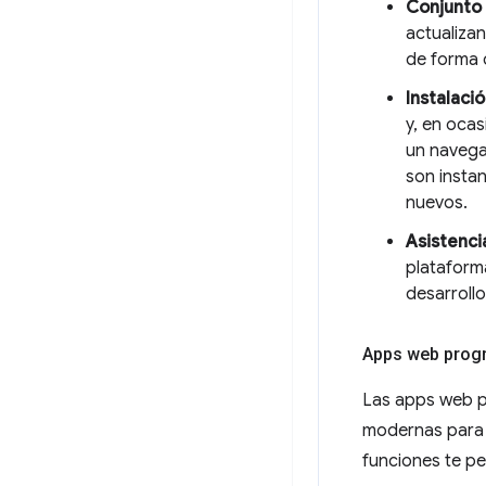
Conjunto 
actualiza
de forma c
Instalació
y, en oca
un navega
son insta
nuevos.
Asistenci
plataform
desarroll
Apps web prog
Las apps web p
modernas para o
funciones te pe