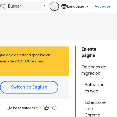
/
Acceder
En esta
ue dejó de estar disponible en
página
a enero de 2025. Obtén más
Opciones de
migración
Aplicacion
es web
Extensione
¿Te ha resultado útil?
s de
Chrome