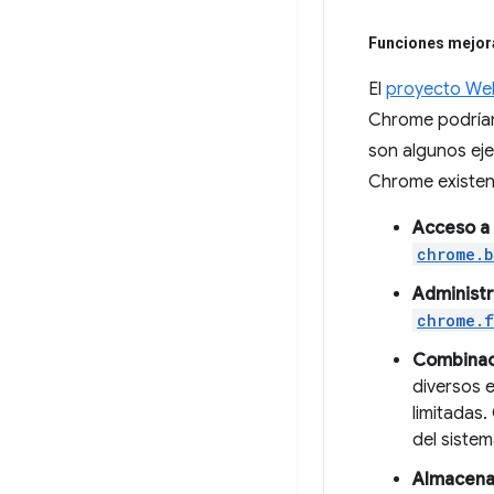
Funciones mejo
El
proyecto Web
Chrome podrían 
son algunos ej
Chrome existen
Acceso a 
chrome.b
Administr
chrome.f
Combinaci
diversos e
limitadas
del siste
Almacena