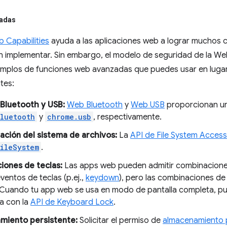
radas
 Capabilities
ayuda a las aplicaciones web a lograr muchos 
implementar. Sin embargo, el modelo de seguridad de la Web 
emplos de funciones web avanzadas que puedes usar en lugar
tes:
Bluetooth y USB:
Web Bluetooth
y
Web USB
proporcionan una
luetooth
y
chrome.usb
, respectivamente.
ación del sistema de archivos:
La
API de File System Access
ileSystem
.
ones de teclas:
Las apps web pueden admitir combinacione
ventos de teclas (p.ej.,
keydown
), pero las combinaciones de
. Cuando tu app web se usa en modo de pantalla completa, pu
ma con la
API de Keyboard Lock
.
miento persistente:
Solicitar el permiso de
almacenamiento 