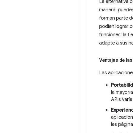
La alternativa 
manera, puedes
forman parte d
podían lograr c
funciones: la fl
adapte a sus n
Ventajas de la
Las aplicacion
Portabili
la mayorí
APIs varía
Experienc
aplicacio
las págin