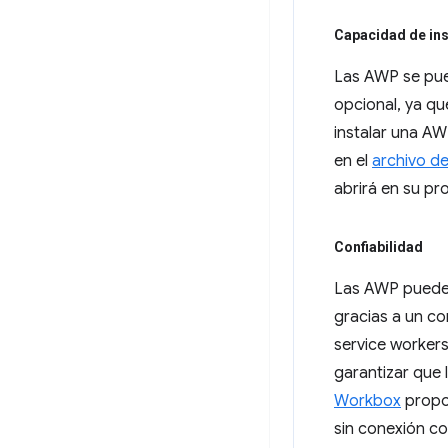
Capacidad de ins
Las AWP se p
opcional, ya qu
instalar una AW
en el
archivo d
abrirá en su pr
Confiabilidad
Las AWP pueden 
gracias a un c
service workers
garantizar que 
Workbox
propor
sin conexión co