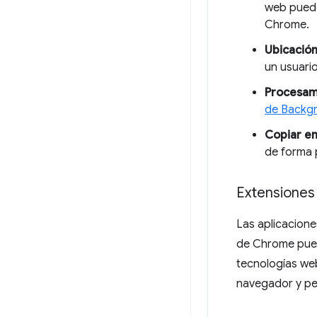
web puede
Chrome.
Ubicación
un usuario
Procesam
de Backg
Copiar en
de forma 
Extensione
Las aplicacione
de Chrome pued
tecnologías web
navegador y per