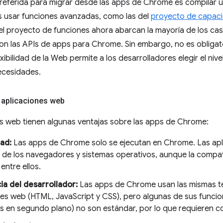
preferida para migrar desde las apps de Chrome es compilar 
 usar funciones avanzadas, como las del
proyecto de capac
el proyecto de funciones ahora abarcan la mayoría de los ca
on las APIs de apps para Chrome. Sin embargo, no es obligat
exibilidad de la Web permite a los desarrolladores elegir el ni
ecesidades.
s aplicaciones web
es web tienen algunas ventajas sobre las apps de Chrome:
dad:
Las apps de Chrome solo se ejecutan en Chrome. Las apl
a de los navegadores y sistemas operativos, aunque la compati
 entre ellos.
ia del desarrollador:
Las apps de Chrome usan las mismas te
nes web (HTML, JavaScript y CSS), pero algunas de sus funci
as en segundo plano) no son estándar, por lo que requieren c