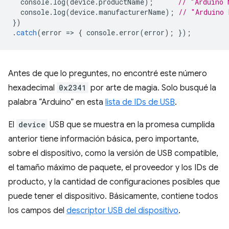
console
.
log
(
device
.
productName
);
// "Arduino 
console
.
log
(
device
.
manufacturerName
);
// "Arduino 
})
.
catch
(
error
=
>
{
console
.
error
(
error
);
});
Antes de que lo preguntes, no encontré este número
hexadecimal
0x2341
por arte de magia. Solo busqué la
palabra “Arduino” en esta
lista de IDs de USB
.
El
device
USB que se muestra en la promesa cumplida
anterior tiene información básica, pero importante,
sobre el dispositivo, como la versión de USB compatible,
el tamaño máximo de paquete, el proveedor y los IDs de
producto, y la cantidad de configuraciones posibles que
puede tener el dispositivo. Básicamente, contiene todos
los campos del
descriptor USB del dispositivo
.