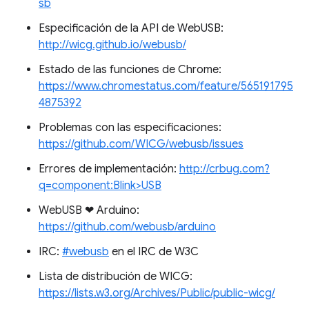
sb
Especificación de la API de WebUSB:
http://wicg.github.io/webusb/
Estado de las funciones de Chrome:
https://www.chromestatus.com/feature/565191795
4875392
Problemas con las especificaciones:
https://github.com/WICG/webusb/issues
Errores de implementación:
http://crbug.com?
q=component:Blink>USB
WebUSB ❤ ️Arduino:
https://github.com/webusb/arduino
IRC:
#webusb
en el IRC de W3C
Lista de distribución de WICG:
https://lists.w3.org/Archives/Public/public-wicg/