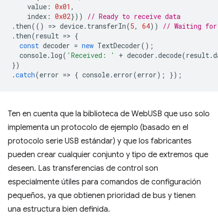
value
:
0x01
,
index
:
0x02
}))
// Ready to receive data
.
then
(()
=
>
device
.
transferIn
(
5
,
64
))
// Waiting for
.
then
(
result
=
>
{
const
decoder
=
new
TextDecoder
();
console
.
log
(
'Received: '
+
decoder
.
decode
(
result
.
d
})
.
catch
(
error
=
>
{
console
.
error
(
error
);
});
Ten en cuenta que la biblioteca de WebUSB que uso solo
implementa un protocolo de ejemplo (basado en el
protocolo serie USB estándar) y que los fabricantes
pueden crear cualquier conjunto y tipo de extremos que
deseen. Las transferencias de control son
especialmente útiles para comandos de configuración
pequeños, ya que obtienen prioridad de bus y tienen
una estructura bien definida.