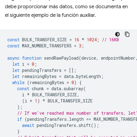
debe proporcionar más datos, como se documenta en
el siguiente ejemplo de la función auxiliar.
const
BULK_TRANSFER_SIZE
=
16
*
1024
;
// 16KB
const
MAX_NUMBER_TRANSFERS
=
3
;
async
function
sendRawPayload
(
device
,
endpointNumber
let
i
=
0
;
let
pendingTransfers
=
[];
let
remainingBytes
=
data
.
byteLength
;
while
(
remainingBytes
 > 
0
)
{
const
chunk
=
data
.
subarray
(
i
*
BULK_TRANSFER_SIZE
,
(
i
+
1
)
*
BULK_TRANSFER_SIZE
);
// If we've reached max number of transfers, let
if
(
pendingTransfers
.
length
==
MAX_NUMBER_TRANSF
await
pendingTransfers
.
shift
();
}