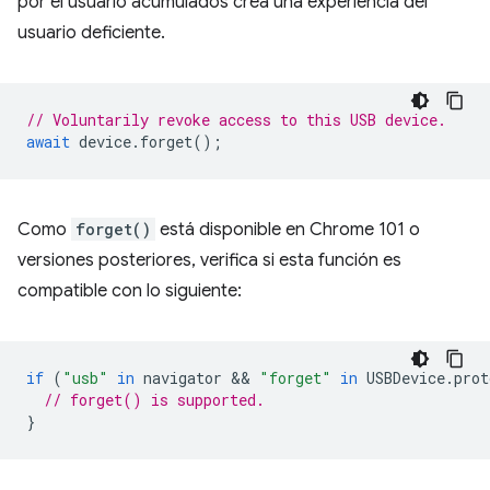
por el usuario acumulados crea una experiencia del
usuario deficiente.
// Voluntarily revoke access to this USB device.
await
device
.
forget
();
Como
forget()
está disponible en Chrome 101 o
versiones posteriores, verifica si esta función es
compatible con lo siguiente:
if
(
"usb"
in
navigator
 && 
"forget"
in
USBDevice
.
prot
// forget() is supported.
}