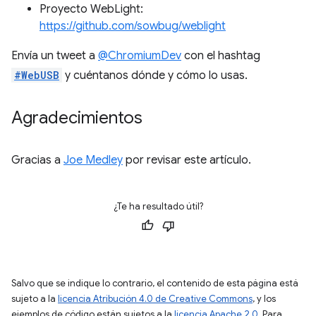
Proyecto WebLight:
https://github.com/sowbug/weblight
Envía un tweet a
@ChromiumDev
con el hashtag
#WebUSB
y cuéntanos dónde y cómo lo usas.
Agradecimientos
Gracias a
Joe Medley
por revisar este artículo.
¿Te ha resultado útil?
Salvo que se indique lo contrario, el contenido de esta página está
sujeto a la
licencia Atribución 4.0 de Creative Commons
, y los
ejemplos de código están sujetos a la
licencia Apache 2.0
. Para