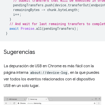
// Submit transfers that will be executed in ord
pendingTransfers
.
push
(
device
.
transferOut
(
endpoin
remainingBytes
-=
chunk
.
byteLength
;
i
++
;
}
// And wait for last remaining transfers to comple
await
Promise
.
all
(
pendingTransfers
);
}
Sugerencias
La depuración de USB en Chrome es más fácil con la
página interna
about://device-log
, en la que puedes
ver todos los eventos relacionados con el dispositivo
USB en un solo lugar.