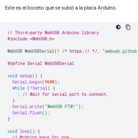
Este es el boceto que se subió a la placa Arduino.
// Third-party WebUSB Arduino library
#include <WebUSB.h>
WebUSB
WebUSBSerial
(
1
/* https:// */
,
"webusb.github
#define Serial WebUSBSerial
void
setup
()
{
Serial
.
begin
(
9600
);
while
(
!
Serial
)
{
;
// Wait for serial port to connect.
}
Serial
.
write
(
"WebUSB FTW!"
);
Serial
.
flush
();
}
void
loop
()
{
// Nothing here for now.