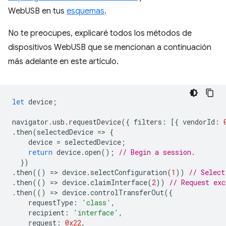
WebUSB en tus
esquemas
.
No te preocupes, explicaré todos los métodos de
dispositivos WebUSB que se mencionan a continuación
más adelante en este artículo.
let
device
;
navigator
.
usb
.
requestDevice
({
filters
:
[{
vendorId
:
.
then
(
selectedDevice
=
>
{
device
=
selectedDevice
;
return
device
.
open
();
// Begin a session.
})
.
then
(()
=
>
device
.
selectConfiguration
(
1
))
// Select
.
then
(()
=
>
device
.
claimInterface
(
2
))
// Request exc
.
then
(()
=
>
device
.
controlTransferOut
({
requestType
:
'class'
,
recipient
:
'interface'
,
request
:
0x22
,