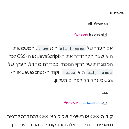
מאפיינים
all_frames
boolean
אופציונלי
אם הערך של
all_frames
הוא
true
, המשמעות
היא שצריך להחדיר את ה-JavaScript או ה-CSS לכל
המסגרות של הדף הנוכחי. כברירת מחדל, הערך של
all_frames
הוא
false
, וקוד ה-JavaScript או ה-
CSS מוזרק רק לפריים העליון.
css
InjectionItems
אופציונלי
קוד ה-CSS או רשימה של קובצי CSS להחדרה לדפים
תואמים. התגיות האלה מוזרקות לפי הסדר שבו הן