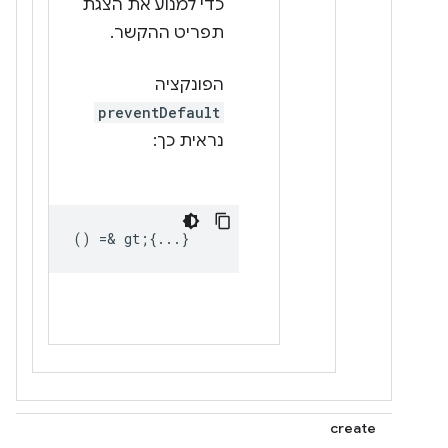
כדי למנוע את הצגת
תפריט ההקשר.
הפונקציה
preventDefault
נראית כך:
() =& gt;{...}
create