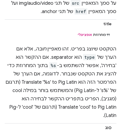
על סמך המאפיין
src
של תגי img/audio/video ועל
סמך המאפיין
href
של תגי anchor.
title
מחרוזת
אופציונלי
הטקסט שיוצג בפריט. זהו מאפיין
חובה
, אלא אם
הערך של
type
הוא separator. אם ההקשר הוא
'בחירה', אפשר להשתמש ב-
%s
בתוך המחרוזת כדי
להציג את הטקסט שנבחר. לדוגמה, אם הערך של
הפרמטר הזה הוא Translate '%s' to Pig Latin (תרגום
של '%s' ל-Pig Latin) והמשתמש בוחר במילה cool
(מגניב), הפריט בתפריט ההקשר לבחירה הוא
Translate 'cool' to Pig Latin (תרגום של 'cool' ל-Pig
Latin).
סוג