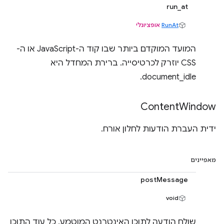
run_at
RunAt
אופציונלי
המועד המוקדם ביותר שבו קוד ה-JavaScript או ה-
CSS יוזרק לכרטיסייה. ברירת המחדל היא
document_idle.
Content
Window
ידית העברת הודעות לחלון אורח.
מאפיינים
postMessage
void
שולח הודעה לתוכן האינטרנט המוטמע, כל עוד התוכן