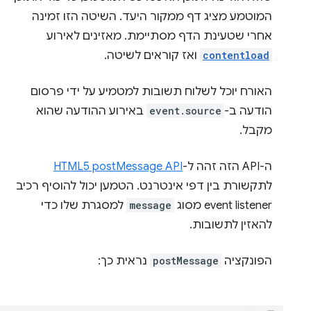
המוטמע מציג דף ממקור היעד. השיטה הזו זמינה
אחרי שטעינת הדף מסתיימת. מאזינים לאירוע
contentload
ואז קוראים לשיטה.
האורח יוכל לשלוח תשובות למטמיע על ידי פרסום
הודעה ב-
event.source
באירוע ההודעה שהוא
מקבל.
ה-API הזה זהה ל-
HTML5 postMessage API
לתקשורת בין דפי אינטרנט. הטמען יכול להוסיף רכיב
event listener מסוג
message
למסגרת שלו כדי
להאזין לתשובות.
הפונקציה
postMessage
נראית כך: