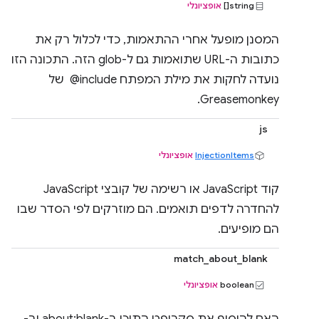
string[]
אופציונלי
המסנן מופעל אחרי ההתאמות, כדי לכלול רק את
כתובות ה-URL שתואמות גם ל-glob הזה. התכונה הזו
נועדה לחקות את מילת המפתח ‎ @include של
Greasemonkey.
js
InjectionItems
אופציונלי
קוד JavaScript או רשימה של קובצי JavaScript
להחדרה לדפים תואמים. הם מוזרקים לפי הסדר שבו
הם מופיעים.
match_about_blank
boolean
אופציונלי