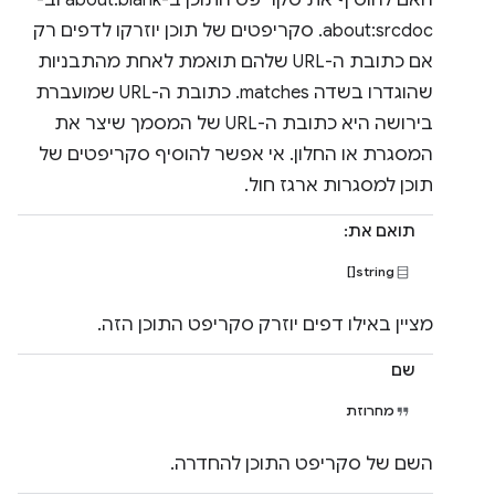
האם להוסיף את סקריפט התוכן ב-about:blank וב-
about:srcdoc. סקריפטים של תוכן יוזרקו לדפים רק
אם כתובת ה-URL שלהם תואמת לאחת מהתבניות
שהוגדרו בשדה matches. כתובת ה-URL שמועברת
בירושה היא כתובת ה-URL של המסמך שיצר את
המסגרת או החלון. אי אפשר להוסיף סקריפטים של
תוכן למסגרות ארגז חול.
תואם את:
string[]
מציין באילו דפים יוזרק סקריפט התוכן הזה.
שם
מחרוזת
השם של סקריפט התוכן להחדרה.