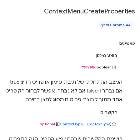
Context
Menu
Create
Properties
Chrome 44 ואילך
מאפיינים
בוצע סימון
boolean
אופציונלי
המצב ההתחלתי של תיבת סימון או פריט רדיו: true
אם נבחר ו-false אם לא נבחר. אפשר לבחור רק פריט
אחד מתוך קבוצת פריטים מסוג לחצן בחירה.
הקשרים
optional
[]]
ContextType
, ...
ContextType
[
רשימת ההקשרים שבהם יופיע הפריט הזה בתפריט.