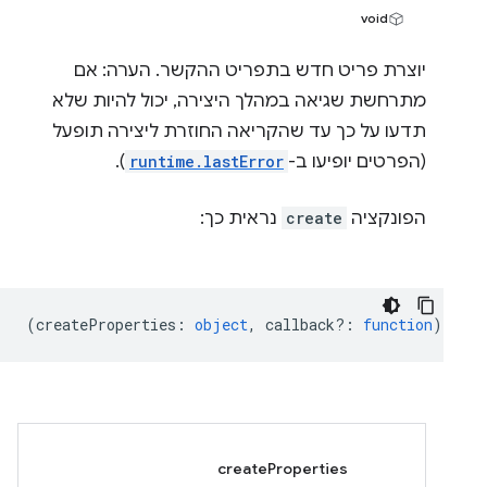
void
יוצרת פריט חדש בתפריט ההקשר. הערה: אם
מתרחשת שגיאה במהלך היצירה, יכול להיות שלא
תדעו על כך עד שהקריאה החוזרת ליצירה תופעל
(הפרטים יופיעו ב-
runtime.lastError
).
הפונקציה
create
נראית כך:
(
createProperties
:
object
,
callback?
:
function
) =& g
createProperties