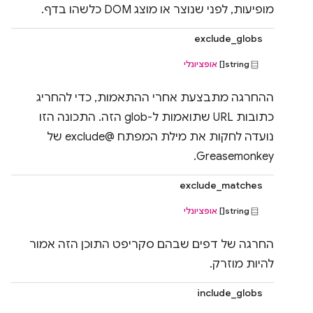
מופיעות, לפני שנוצר או מוצג DOM כלשהו בדף.
exclude_globs
string[]
אופציונלי
ההחרגה מתבצעת אחרי ההתאמות, כדי להחריג
כתובות URL שתואמות ל-glob הזה. התכונה הזו
נועדה לחקות את מילת המפתח @exclude של
Greasemonkey.
exclude_matches
string[]
אופציונלי
החרגה של דפים שבהם סקריפט התוכן הזה אמור
להיות מוזרק.
include_globs