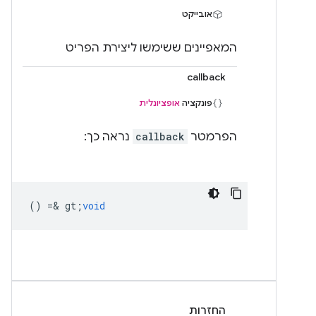
אובייקט
המאפיינים ששימשו ליצירת הפריט
callback
פונקציה
אופציונלית
הפרמטר
callback
נראה כך:
() =& gt;
void
החזרות