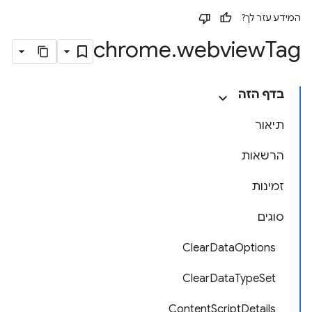
המידע עזר לך?
chrome
.
webview
Tag
בדף הזה
תיאור
הרשאות
זמינות
סוגים
ClearDataOptions
ClearDataTypeSet
ContentScriptDetails