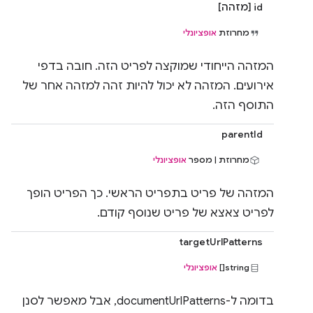
id [מזהה]
מחרוזת
אופציונלי
המזהה הייחודי שמוקצה לפריט הזה. חובה בדפי
אירועים. המזהה לא יכול להיות זהה למזהה אחר של
התוסף הזה.
parentId
מחרוזת | מספר
אופציונלי
המזהה של פריט בתפריט הראשי. כך הפריט הופך
לפריט צאצא של פריט שנוסף קודם.
targetUrlPatterns
string[]
אופציונלי
בדומה ל-documentUrlPatterns, אבל מאפשר לסנן