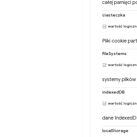
całej pamięci po
ciasteczka
wartość logicz
Pliki cookie part
fileSystems
wartość logicz
systemy plików 
indexedDB
wartość logicz
dane IndexedDB
localStorage