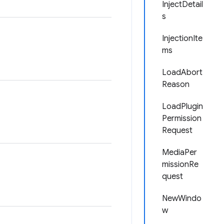
InjectDetail
s
InjectionIte
ms
LoadAbort
Reason
LoadPlugin
Permission
Request
MediaPer
missionRe
quest
NewWindo
w