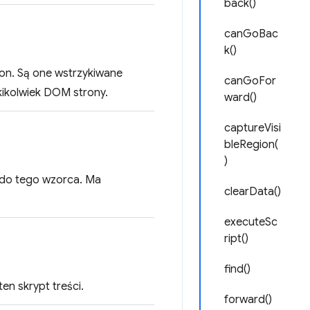
back()
canGoBac
k()
ron. Są one wstrzykiwane
canGoFor
akikolwiek DOM strony.
ward()
captureVisi
bleRegion(
)
do tego wzorca. Ma
clearData()
executeSc
ript()
find()
en skrypt treści.
forward()