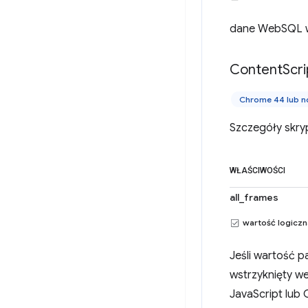
dane WebSQL w
Content
Scri
Chrome 44 lub 
Szczegóły skryp
WŁAŚCIWOŚCI
all_frames
wartość logicz
Jeśli wartość 
wstrzyknięty we
JavaScript lub 