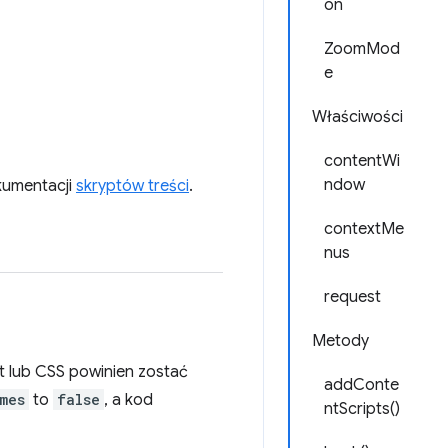
on
ZoomMod
e
Właściwości
contentWi
ndow
okumentacji
skryptów treści
.
contextMe
nus
request
Metody
pt lub CSS powinien zostać
addConte
mes
to
false
, a kod
ntScripts()