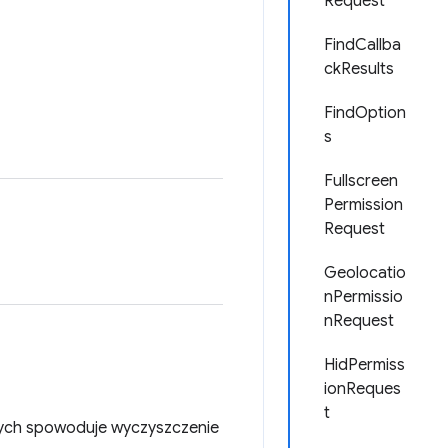
Request
FindCallba
ckResults
FindOption
s
Fullscreen
Permission
Request
Geolocatio
nPermissio
nRequest
HidPermiss
ionReques
t
nych spowoduje wyczyszczenie