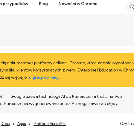
ia przypadków
Blog
Nowości w Chrome
ęścią dokumentacji platformy aplikacji Chrome, która została wycofana
ypadku klientów korzystających z wersji Enterprise i Education w Chr
z się więcej o
migracji aplikacji
.
Google używa technologii AI do tłumaczenia treści na Twój
k. Tłumaczenia wygenerowane przez AI mogą zawierać błędy.
Docs
Apps
Platform Apps APIs
Czy te