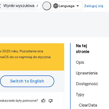
/
Zaloguj się
Na tej
 w 2020 roku. Pozostanie ona
stronie
omeOS do co najmniej do stycznia
Opis
Uprawnienia
Dostępność
Typy
 wskazówki były pomocne?
ClearData