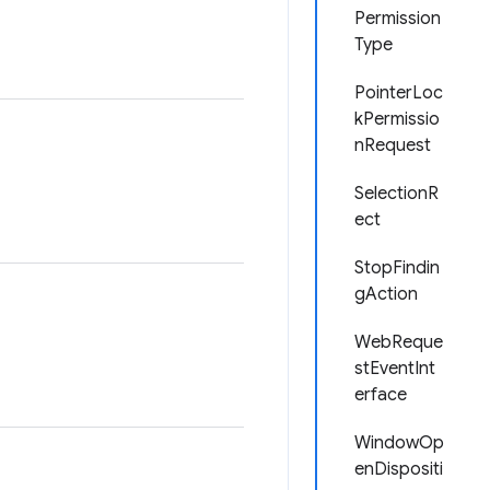
Permission
Type
PointerLoc
kPermissio
nRequest
SelectionR
ect
StopFindin
gAction
WebReque
stEventInt
erface
WindowOp
enDispositi