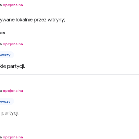
na
opcjonalna
wane lokalnie przez witryny;
ies
na
opcjonalna
owszy
kie partycji.
na
opcjonalna
owszy
 partycji.
na
opcjonalna