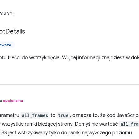
itryn,
pt
Details
nowsza
tu treści do wstrzyknięcia. Więcej informacji znajdziesz w d
na
opcjonalna
parametru
all_frames
to
true
, oznacza to, że kod JavaScri
 wszystkie ramki bieżącej strony. Domyślnie wartość
all_fra
CSS jest wstrzykiwany tylko do ramki najwyższego poziomu.