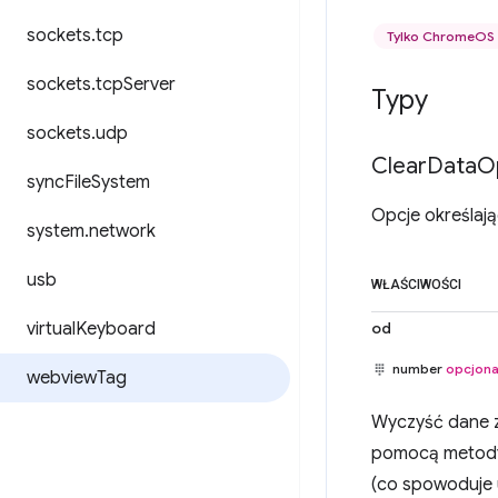
sockets
.
tcp
Tylko ChromeOS
sockets
.
tcp
Server
Typy
sockets
.
udp
Clear
Data
O
sync
File
System
Opcje określaj
system
.
network
usb
WŁAŚCIWOŚCI
virtual
Keyboard
od
number
opcjona
webview
Tag
Wyczyść dane z
pomocą metody
(co spowoduje 