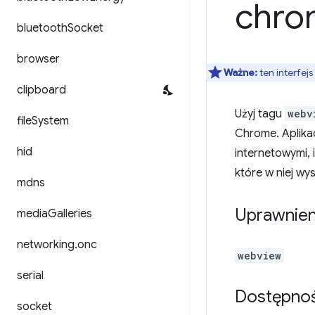
chro
bluetooth
Socket
browser
Ważne:
ten interfejs
clipboard
Użyj tagu
webv
file
System
Chrome. Aplika
hid
internetowymi, 
które w niej wy
mdns
Uprawnien
media
Galleries
networking
.
onc
webview
serial
Dostępno
socket