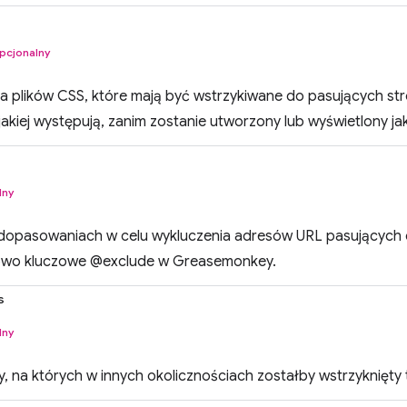
pcjonalny
ta plików CSS, które mają być wstrzykiwane do pasujących st
 jakiej występują, zanim zostanie utworzony lub wyświetlony j
lny
opasowaniach w celu wykluczenia adresów URL pasujących 
owo kluczowe @exclude w Greasemonkey.
s
lny
, na których w innych okolicznościach zostałby wstrzyknięty t