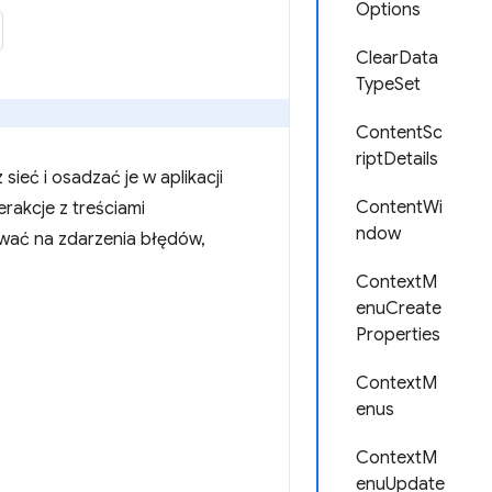
Options
ClearData
TypeSet
ContentSc
riptDetails
sieć i osadzać je w aplikacji
ContentWi
erakcje z treściami
ndow
ować na zdarzenia błędów,
ContextM
enuCreate
Properties
ContextM
enus
ContextM
enuUpdate