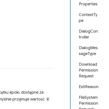
Properties
ContextTy
pe
DialogCon
troller
DialogMes
sageType
Download
Permission
Request
ExitReason
ątku epoki, dostępne za
FileSystem
domyślnie przyjmuje wartość
0
Permission