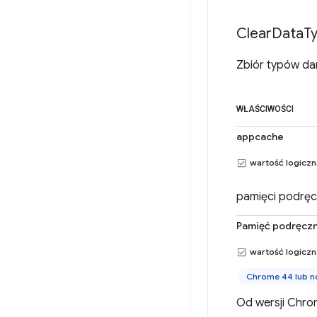
Clear
Data
T
Zbiór typów da
WŁAŚCIWOŚCI
appcache
wartość logicz
pamięci podręcz
Pamięć podręcz
wartość logicz
Chrome 44 lub 
Od wersji Chro