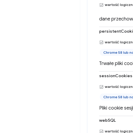
wartość logicz
dane przechowy
persistentCook
wartość logicz
Chrome 58 lub n
Trwałe pliki coo
sessionCookies
wartość logicz
Chrome 58 lub n
Pliki cookie sesji
webSQL
wartość logicz