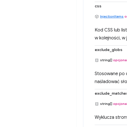
css
InjectionItems
o
Kod CSS lub lis
w kolejności, w
exclude_globs
string[]
opcjona
Stosowane po d
naśladować sł
exclude_matche
string[]
opcjona
Wyklucza strony