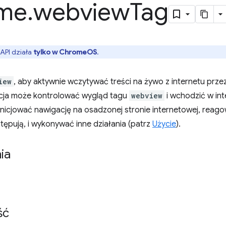
me
.
webview
Tag
 API działa
tylko w ChromeOS
.
iew
, aby aktywnie wczytywać treści na żywo z internetu przez 
cja może kontrolować wygląd tagu
webview
i wchodzić w int
inicjować nawigację na osadzonej stronie internetowej, reag
stępują, i wykonywać inne działania (patrz
Użycie
).
ia
ść