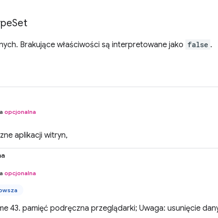
ype
Set
nych. Brakujące właściwości są interpretowane jako
false
.
na
opcjonalna
ne aplikacji witryn,
na
na
opcjonalna
nowsza
me 43. pamięć podręczna przeglądarki; Uwaga: usunięcie da