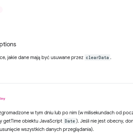
ptions
ące, jakie dane mają być usuwane przez
clearData
.
lny
gromadzone w tym dniu lub po nim (w milisekundach od pocz
 getTime obiektu JavaScript
Date
). Jeśli nie jest obecny, 
usunięcie wszystkich danych przeglądania).