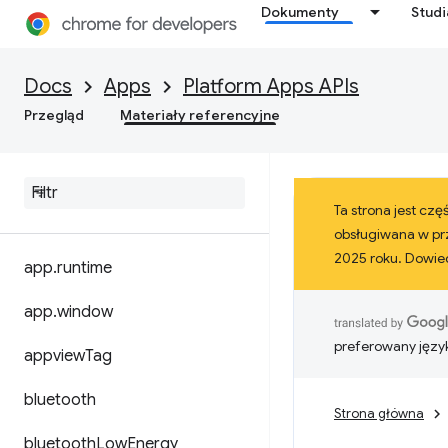
Dokumenty
Stud
Docs
Apps
Platform Apps APIs
Przegląd
Materiały referencyjne
Ta strona jest cz
obsługiwana w prz
2025 roku. Dowied
app
.
runtime
app
.
window
preferowany języ
appview
Tag
bluetooth
Strona główna
bluetooth
Low
Energy