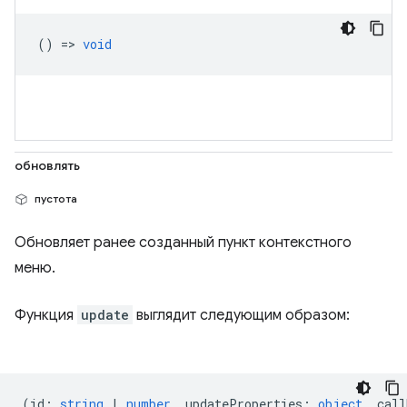
() =>
void
обновлять
пустота
Обновляет ранее созданный пункт контекстного
меню.
Функция
update
выглядит следующим образом:
(
id
:
string
|
number
,
updateProperties
:
object
,
call