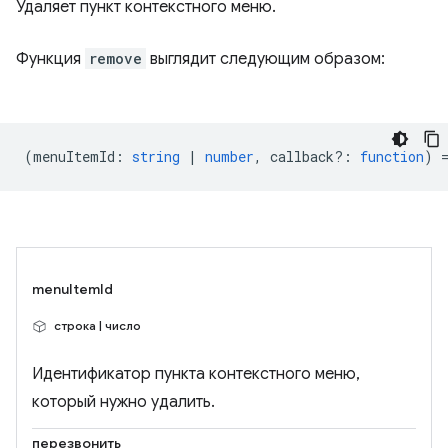
Удаляет пункт контекстного меню.
Функция
remove
выглядит следующим образом:
(
menuItemId
:
string
|
number
,
callback?
:
function
) 
menuItemId
строка | число
Идентификатор пункта контекстного меню,
который нужно удалить.
перезвонить