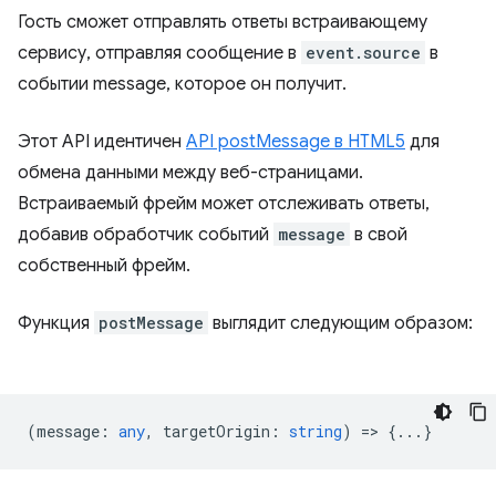
Гость сможет отправлять ответы встраивающему
сервису, отправляя сообщение в
event.source
в
событии message, которое он получит.
Этот API идентичен
API postMessage в HTML5
для
обмена данными между веб-страницами.
Встраиваемый фрейм может отслеживать ответы,
добавив обработчик событий
message
в свой
собственный фрейм.
Функция
postMessage
выглядит следующим образом:
(
message
:
any
,
targetOrigin
:
string
) => {...}