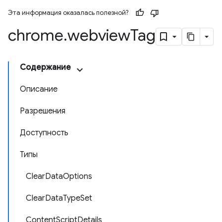
Эта информация оказалась полезной?
chrome
.
webview
Tag
Содержание
Описание
Разрешения
Доступность
Типы
ClearDataOptions
ClearDataTypeSet
ContentScriptDetails