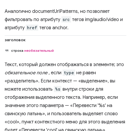
Аналогично documentUrlPatterns, но позволяет
фильтровать по атрибуту
src
тегов img/audio/video и
атрибуту
href
тегов anchor.
заголовок
строка
необязательный
Текст, который должен отображаться в элементе; это
обязательное поле
, если
type
не равен
«разделитель». Если контекст — «выделение», вы
можете использовать
%s
внутри строки для
отображения выделенного текста. Например, если
значение этого параметра — «Перевести '%s' на
свинскую латынь», и пользователь выделяет слово
«cool», пункт контекстного меню для этого выделения
будет «Перевести 'cool' на свинскую латынь».