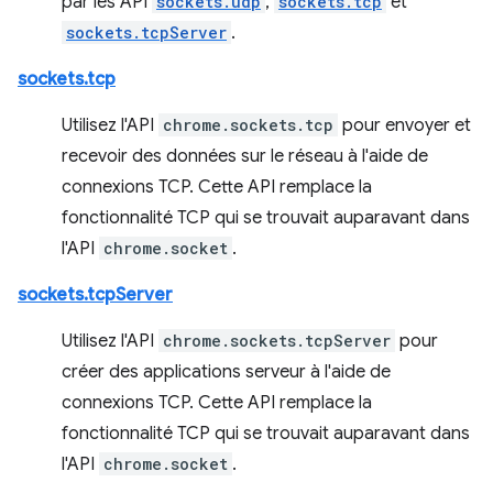
par les API
sockets.udp
,
sockets.tcp
et
sockets.tcpServer
.
sockets.tcp
Utilisez l'API
chrome.sockets.tcp
pour envoyer et
recevoir des données sur le réseau à l'aide de
connexions TCP. Cette API remplace la
fonctionnalité TCP qui se trouvait auparavant dans
l'API
chrome.socket
.
sockets.tcpServer
Utilisez l'API
chrome.sockets.tcpServer
pour
créer des applications serveur à l'aide de
connexions TCP. Cette API remplace la
fonctionnalité TCP qui se trouvait auparavant dans
l'API
chrome.socket
.