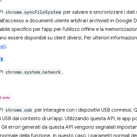
API
chrome.syncFileSystem
per salvare e sincronizzare i dat
all'accesso a documenti utente arbitrari archiviati in Google D
abile specifico per l'app per l'utilizzo offline e la memorizzazi
no essere disponibili su client diversi. Per ulteriori informazioni
ati
.
rk
API
chrome.system.network
.
 only
API
chrome.usb
per interagire con i dispositivi USB connessi. 
 USB dal contesto di un'app. Utilizzando questa API, le app po
 Gli errori generati da questa API vengono segnalati impost
k normale della funzione. In questo caso, i parametri normali de