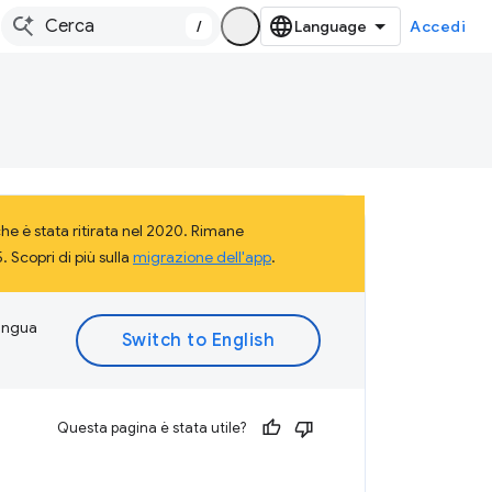
/
Accedi
e è stata ritirata nel 2020. Rimane
 Scopri di più sulla
migrazione dell'app
.
lingua
Questa pagina è stata utile?