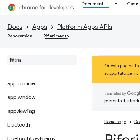
Documenti
Case 
Docs
Apps
Platform Apps APIs
Panoramica
Riferimento
Questa pagina fa 
supportato per i c
app
.
runtime
app
.
window
preferita. Le trad
appview
Tag
Home page
Do
bluetooth
bluetooth
Low
Energy