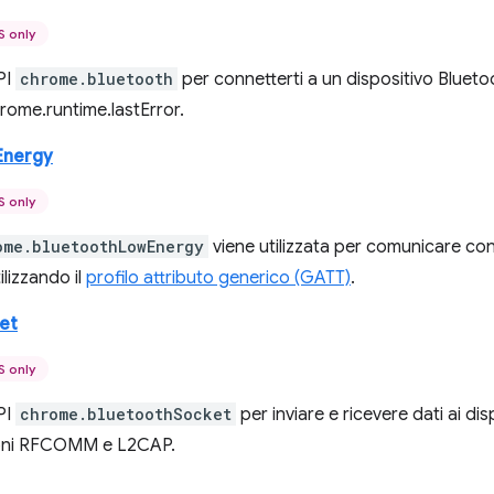
 only
API
chrome.bluetooth
per connetterti a un dispositivo Bluetoot
rome.runtime.lastError.
Energy
 only
ome.bluetoothLowEnergy
viene utilizzata per comunicare con
ilizzando il
profilo attributo generico (GATT)
.
et
 only
API
chrome.bluetoothSocket
per inviare e ricevere dati ai dis
oni RFCOMM e L2CAP.