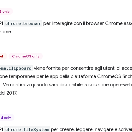
 only
API
chrome.browser
per interagire con il browser Chrome asso
hrome.
el
ChromeOS only
ome.clipboard
viene fornita per consentire agli utenti di acced
ione temporanea per le app della piattaforma ChromeOS finché
 Verrà ritirata quando sarà disponibile la soluzione open-we
del 2017.
d only
API
chrome.fileSystem
per creare, leggere, navigare e scriver