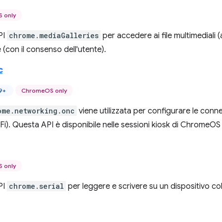
 only
API
chrome.mediaGalleries
per accedere ai file multimediali (
e (con il consenso dell'utente).
c
9+
ChromeOS only
ome.networking.onc
viene utilizzata per configurare le conne
i). Questa API è disponibile nelle sessioni kiosk di ChromeO
 only
API
chrome.serial
per leggere e scrivere su un dispositivo col