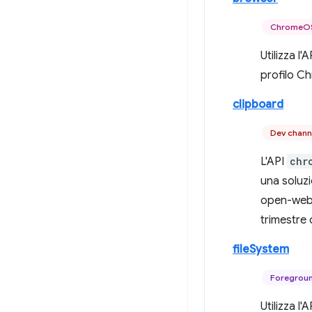
ChromeOS
Utilizza l'
profilo C
clipboard
Dev chann
L'API
chr
una soluz
open-web.
trimestre 
fileSystem
Foregroun
Utilizza l'