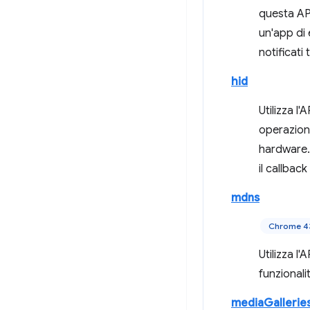
questa API
un'app di 
notificati
hid
Utilizza l'
operazioni
hardware.
il callbac
mdns
Chrome 4
Utilizza l'
funzionali
mediaGallerie