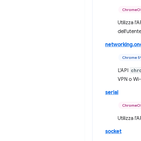
ChromeOS
Utilizza l'
dell'utent
networking.on
Chrome 5
L'API
chr
VPN o Wi-F
serial
ChromeOS
Utilizza l'
socket