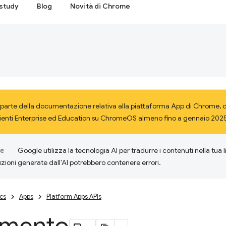
study
Blog
Novità di Chrome
parte della documentazione relativa alla piattaforma App di Chrome, ch
lienti Enterprise ed Education su ChromeOS almeno fino a gennaio 2025.
Google utilizza la tecnologia AI per tradurre i contenuti nella tua 
uzioni generate dall'AI potrebbero contenere errori.
cs
Apps
Platform Apps APIs