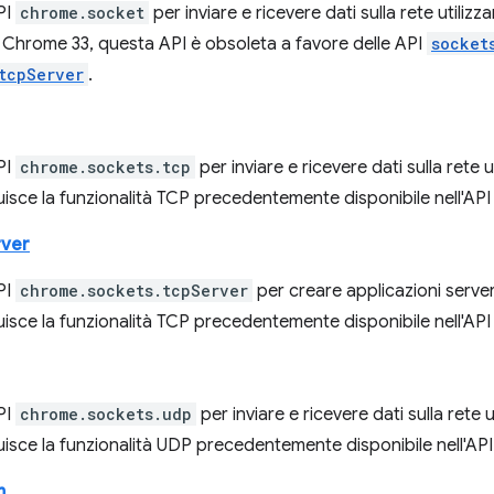
API
chrome.socket
per inviare e ricevere dati sulla rete utili
a Chrome 33, questa API è obsoleta a favore delle API
socket
tcpServer
.
API
chrome.sockets.tcp
per inviare e ricevere dati sulla rete
uisce la funzionalità TCP precedentemente disponibile nell'AP
rver
API
chrome.sockets.tcpServer
per creare applicazioni serve
uisce la funzionalità TCP precedentemente disponibile nell'AP
API
chrome.sockets.udp
per inviare e ricevere dati sulla rete
uisce la funzionalità UDP precedentemente disponibile nell'API
m