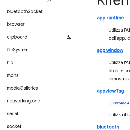
Rife
bluetooth
Socket
app.runtime
browser
Utilizza l'
clipboard
dell'app, 
file
System
app.window
hid
Utilizza l'
titolo e c
mdns
dimostrazi
media
Galleries
appviewTag
networking
.
onc
Chrome 4
serial
Utilizza il
socket
bluetooth