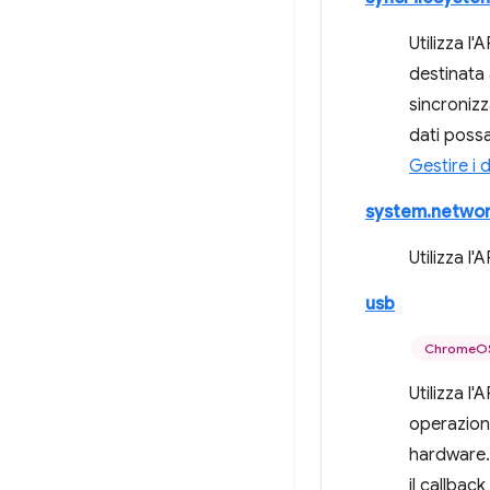
Utilizza l'
destinata 
sincronizz
dati possa
Gestire i d
system.netwo
Utilizza l'
usb
ChromeOS
Utilizza l'
operazioni
hardware.
il callbac