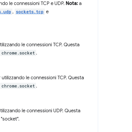
zzando le connessioni TCP e UDP.
Nota:
a
s.udp
,
sockets.tcp
e
 utilizzando le connessioni TCP. Questa
I
chrome.socket
.
r utilizzando le connessioni TCP. Questa
I
chrome.socket
.
 utilizzando le connessioni UDP. Questa
 "socket".