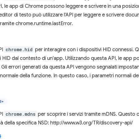
, le app di Chrome possono leggere e scrivere in una posizio
editor di testo può utilizzare l'API per leggere e scrivere docume
 tramite chrome.runtime.lastError.
API
chrome.hid
per interagire con i dispositivi HID connessi. 
 HID dal contesto di un'app. Utilizzando questa API, le app po
 Gli errori generati da questa API vengono segnalati impost
k normale della funzione. In questo caso, i parametri normali de
3+
API
chrome.mdns
per scoprire i servizi tramite mDNS. Questo
tà della specifica NSD: http://www.w3.org/TR/discovery-api/
s