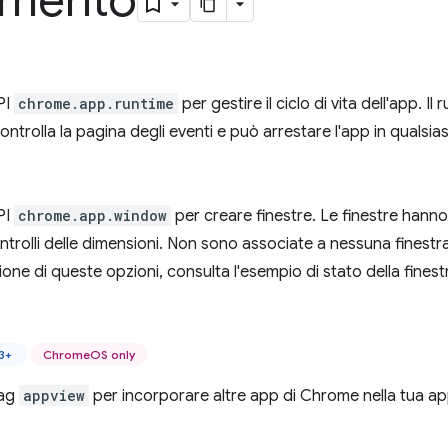
rimento
API
chrome.app.runtime
per gestire il ciclo di vita dell'app. Il
controlla la pagina degli eventi e può arrestare l'app in qualsi
API
chrome.app.window
per creare finestre. Le finestre hanno
ontrolli delle dimensioni. Non sono associate a nessuna fines
one di queste opzioni, consulta l'esempio di stato della fines
3+
ChromeOS only
 tag
appview
per incorporare altre app di Chrome nella tua a