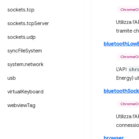
sockets
.
tcp
ChromeOS
Utilizza l'
sockets
.
tcp
Server
tramite ch
sockets
.
udp
bluetoothLow
sync
File
System
ChromeOS
system
.
network
L'API
chr
usb
Energy) ut
bluetoothSock
virtual
Keyboard
ChromeOS
webview
Tag
Utilizza l'
connessi
browser