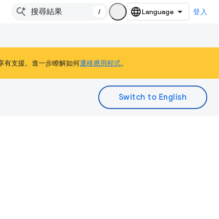
/
登入
 客戶仍能享有支援。進一步瞭解如何
遷移應用程式
。