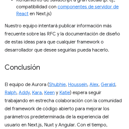
Rendimiento de JavaScript a gran escala (p. ej.,
compatibilidad con
componentes de servidor de
React
en Next.js)
Nuestro equipo intentará publicar información más
frecuente sobre las RFC y la documentación de diseño
de estas ideas para que cualquier framework o
desarrollador que desee seguirlas pueda hacerlo.
Conclusión
El equipo de Aurora (
Shubhie
,
Houssein
,
Alex
,
Gerald
,
Ralph
,
Addy
,
Kara
,
Keen
y
Katie
) espera seguir
trabajando en estrecha colaboración con la comunidad
del framework de código abierto para mejorar los
parámetros predeterminada de la experiencia del
usuario en Next.js, Nuxt y Angular. Con el tiempo,