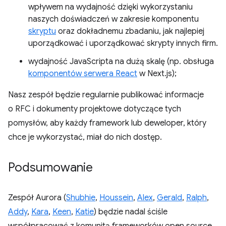
wpływem na wydajność dzięki wykorzystaniu
naszych doświadczeń w zakresie komponentu
skryptu
oraz dokładnemu zbadaniu, jak najlepiej
uporządkować i uporządkować skrypty innych firm.
wydajność JavaScripta na dużą skalę (np. obsługa
komponentów serwera React
w Next.js);
Nasz zespół będzie regularnie publikować informacje
o RFC i dokumenty projektowe dotyczące tych
pomysłów, aby każdy framework lub deweloper, który
chce je wykorzystać, miał do nich dostęp.
Podsumowanie
Zespół Aurora (
Shubhie
,
Houssein
,
Alex
,
Gerald
,
Ralph
,
Addy
,
Kara
,
Keen
,
Katie
) będzie nadal ściśle