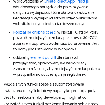
Wprowadzenie w
Create React App
i
Next.js
wbudowanego narzędzia do przekazywania
danych o wydajności, które ułatwia uzyskiwanie
informacji o wydajności strony dzięki wskaźnikom
web vitals i innym niestandardowym danym.
Podział na drobne części
w Next.js i Gatsby, który
pozwolił zmniejszyć rozmiary pakietów o 30–70%,
a zarazem poprawić wydajność buforowania. Jest
to domyślne ustawienie w Webpack 5.
oddzielny
element polyfill
dla starszych
przeglądarek, opracowany we współpracy
z zespołem Next.js, aby zmniejszyć rozmiar pakietu
w przypadku nowoczesnych przeglądarek;
Każda z tych funkcji została zautomatyzowana
i włączona domyślnie lub wymaga tylko prostej zgody.
Jest to niezbędne, aby deweloperzy mogli łatwo
korzystać z tych funkcji bez komplikowania sobie pracy.