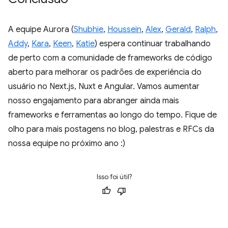
A equipe Aurora (
Shubhie
,
Houssein
,
Alex
,
Gerald
,
Ralph
,
Addy
,
Kara
,
Keen
,
Katie
) espera continuar trabalhando
de perto com a comunidade de frameworks de código
aberto para melhorar os padrões de experiência do
usuário no Next.js, Nuxt e Angular. Vamos aumentar
nosso engajamento para abranger ainda mais
frameworks e ferramentas ao longo do tempo. Fique de
olho para mais postagens no blog, palestras e RFCs da
nossa equipe no próximo ano :)
Isso foi útil?