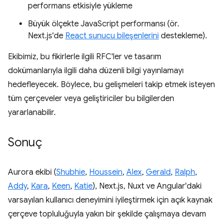
performans etkisiyle yükleme
Büyük ölçekte JavaScript performansı (ör.
Next.js'de
React sunucu bileşenlerini
destekleme).
Ekibimiz, bu fikirlerle ilgili RFC'ler ve tasarım
dokümanlarıyla ilgili daha düzenli bilgi yayınlamayı
hedefleyecek. Böylece, bu gelişmeleri takip etmek isteyen
tüm çerçeveler veya geliştiriciler bu bilgilerden
yararlanabilir.
Sonuç
Aurora ekibi (
Shubhie
,
Houssein
,
Alex
,
Gerald
,
Ralph
,
Addy
,
Kara
,
Keen
,
Katie
), Next.js, Nuxt ve Angular'daki
varsayılan kullanıcı deneyimini iyileştirmek için açık kaynak
çerçeve topluluğuyla yakın bir şekilde çalışmaya devam