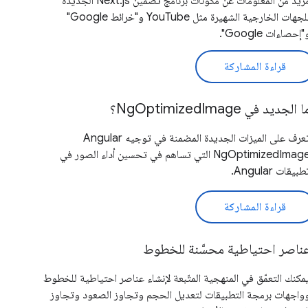
مزيد من المعلومات عن مكونات برنامج تضمين Next.js الجديدة
للجهات الخارجية الشهيرة مثل YouTube و"خرائط Google"
"إحصاءات Google".
قراءة المشاركة
ا الجديد في NgOptimizedImage؟
تعرف على الميزات الجديدة المضمنة في توجيه Angular
NgOptimizedImage التي تساهم في تحسين أداء الصور في
طبيقات Angular.
قراءة المشاركة
ناصر احتياطية محسَّنة للخطوط
مكنك التعمّق في المنهجية المتّبعة لإنشاء عناصر احتياطية للخطوط
واجهات برمجة التطبيقات لتعديل الحجم وتجاوز الصعود وتجاوز