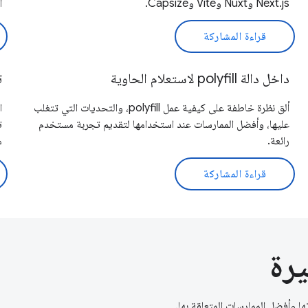
Next.js وNuxt وVite وCapsize.
ا
قراءة المشاركة
داخل دالة polyfill لاستعلام الحاوية
ت
ألق نظرة خاطفة على كيفية عمل polyfill، والتحديات التي تتغلب
عليها، وأفضل الممارسات عند استخدامها لتقديم تجربة مستخدم
رائعة.
م
قراءة المشاركة
يرة