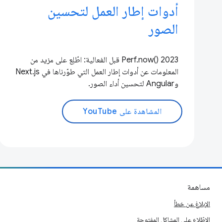
أدوات إطار العمل لتحسين
الصور
Perf.now() 2023 قبل الفعالية: اطّلِع على مزيد من
المعلومات عن أدوات إطار العمل التي طوّرناها في Next.js
وAngular لتحسين أداء الصور.
المشاهدة على YouTube
مساهمة
الإبلاغ عن خطأ
الاطّلاع على المشاكل المفتوحة