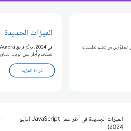
الميزات الجديدة
ن المطوّرين من إنشاء تطبيقات
تستخدم أُطر عمل الويب. نتعاون حاليًا مع Next.js وAngular وNuxt
قراءة المزيد
الميزات الجديدة في أُطر عمل JavaScript (مايو
حزم
2024)