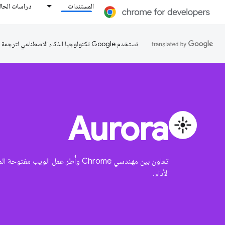
المستندات
دراسات الحال
تستخدم Google تكنولوجيا الذكاء الاصطناعي لترجمة المحتوى إلى لغتك المفضّلة، وقد تتضمّن بعض الأخطاء.
Aurora
flare
تعاون بين مهندسي Chrome وأُطر عم
الأداء.