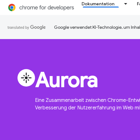
Dokumentation
F
Google verwendet KI-Technologie, um Inhal
Aurora
flare
Eine Zusammenarbeit zwischen Chrome-Entw
Verbesserung der Nutzererfahrung im Web m