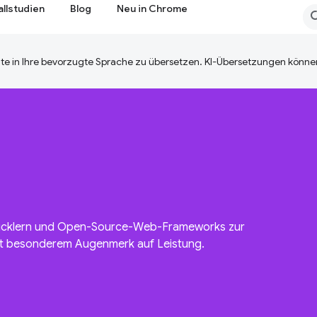
allstudien
Blog
Neu in Chrome
te in Ihre bevorzugte Sprache zu übersetzen. KI-Übersetzungen können
icklern und Open-Source-Web-Frameworks zur
it besonderem Augenmerk auf Leistung.