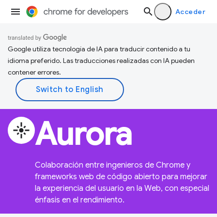
Acceder
Google utiliza tecnología de IA para traducir contenido a tu
idioma preferido. Las traducciones realizadas con IA pueden
contener errores.
Aurora
flare
Colaboración entre ingenieros de Chrome y
frameworks web de código abierto para mejorar
la experiencia del usuario en la Web, con especial
énfasis en el rendimiento.