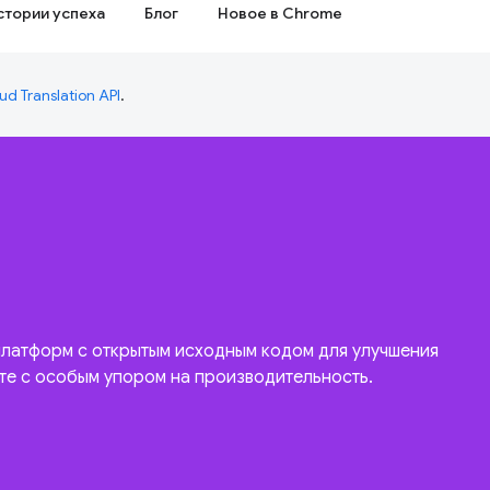
стории успеха
Блог
Новое в Chrome
ud Translation API
.
латформ с открытым исходным кодом для улучшения
те с особым упором на производительность.