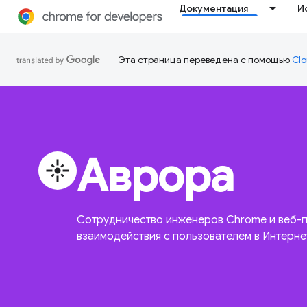
Документация
И
Эта страница переведена с помощью
Clo
Аврора
flare
Сотрудничество инженеров Chrome и веб-п
взаимодействия с пользователем в Интерне