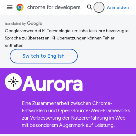
Anmelden
Google verwendet KI-Technologie, um Inhalte in Ihre bevorzugte
Sprache zu übersetzen. KI-Übersetzungen können Fehler
enthalten.
Aurora
flare
Eine Zusammenarbeit zwischen Chrome-
Entwicklern und Open-Source-Web-Frameworks
zur Verbesserung der Nutzererfahrung im Web
mit besonderem Augenmerk auf Leistung.