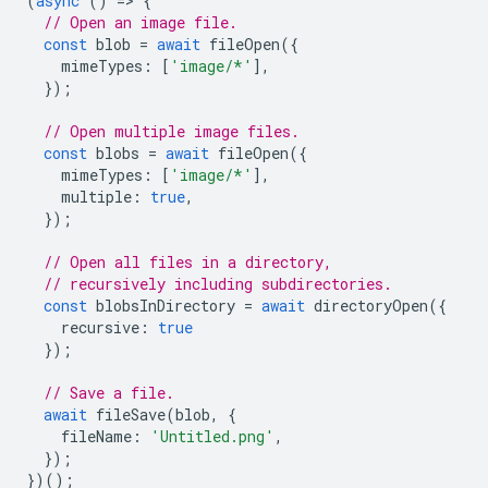
(
async
()
=
>
{
// Open an image file.
const
blob
=
await
fileOpen
({
mimeTypes
:
[
'image/*'
],
});
// Open multiple image files.
const
blobs
=
await
fileOpen
({
mimeTypes
:
[
'image/*'
],
multiple
:
true
,
});
// Open all files in a directory,
// recursively including subdirectories.
const
blobsInDirectory
=
await
directoryOpen
({
recursive
:
true
});
// Save a file.
await
fileSave
(
blob
,
{
fileName
:
'Untitled.png'
,
});
})();