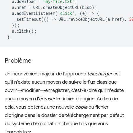
a
.
download
=
'my-file.txt'
;
a
.
href
=
URL
.
createObjectURL
(
blob
);
a
.
addEventListener
(
'click'
,
(
e
)
=
>
{
setTimeout
(()
=
>
URL
.
revokeObjectURL
(
a
.
href
),
3
});
a
.
click
();
};
Problème
Un inconvénient majeur de l'approche
télécharger
est
qu'il n'existe aucun moyen de suivre le flux classique
ouvrir→modifier→enregistrer, c'est-à-dire qu'il n'existe
aucun moyen d'
écraser
le fichier d'origine. Au lieu de
cela, vous obtenez une nouvelle
copie
du fichier
d'origine dans le dossier de téléchargement par défaut
du système d'exploitation chaque fois que vous
l'enregistrez.