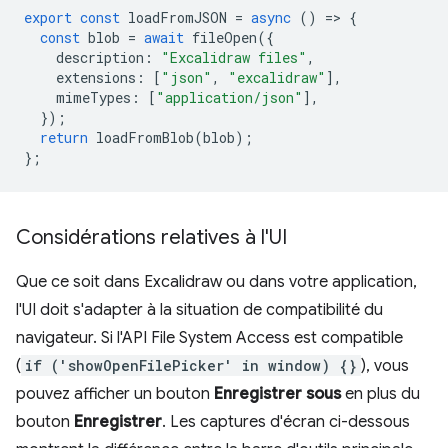
export
const
loadFromJSON
=
async
()
=
>
{
const
blob
=
await
fileOpen
({
description
:
"Excalidraw files"
,
extensions
:
[
"json"
,
"excalidraw"
],
mimeTypes
:
[
"application/json"
],
});
return
loadFromBlob
(
blob
);
};
Considérations relatives à l'UI
Que ce soit dans Excalidraw ou dans votre application,
l'UI doit s'adapter à la situation de compatibilité du
navigateur. Si l'API File System Access est compatible
(
if ('showOpenFilePicker' in window) {}
), vous
pouvez afficher un bouton
Enregistrer sous
en plus du
bouton
Enregistrer
. Les captures d'écran ci-dessous