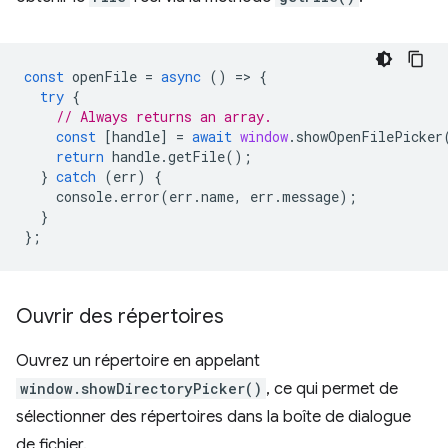
const
openFile
=
async
()
=
>
{
try
{
// Always returns an array.
const
[
handle
]
=
await
window
.
showOpenFilePicker
return
handle
.
getFile
();
}
catch
(
err
)
{
console
.
error
(
err
.
name
,
err
.
message
);
}
};
Ouvrir des répertoires
Ouvrez un répertoire en appelant
window.showDirectoryPicker()
, ce qui permet de
sélectionner des répertoires dans la boîte de dialogue
de fichier.