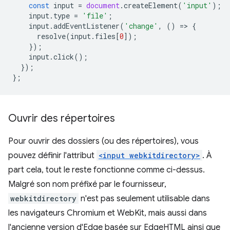
const
input
=
document
.
createElement
(
'input'
);
input
.
type
=
'file'
;
input
.
addEventListener
(
'change'
,
()
=
>
{
resolve
(
input
.
files
[
0
]);
});
input
.
click
();
});
};
Ouvrir des répertoires
Pour ouvrir des dossiers (ou des répertoires), vous
pouvez définir l'attribut
<input webkitdirectory>
. À
part cela, tout le reste fonctionne comme ci-dessus.
Malgré son nom préfixé par le fournisseur,
webkitdirectory
n'est pas seulement utilisable dans
les navigateurs Chromium et WebKit, mais aussi dans
l'ancienne version d'Edge basée sur EdgeHTML ainsi que