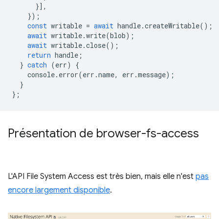
}],
});
const
writable
=
await
handle
.
createWritable
();
await
writable
.
write
(
blob
);
await
writable
.
close
();
return
handle
;
}
catch
(
err
)
{
console
.
error
(
err
.
name
,
err
.
message
);
}
};
Présentation de browser-fs-access
L'API File System Access est très bien, mais elle n'est
pas
encore largement disponible
.