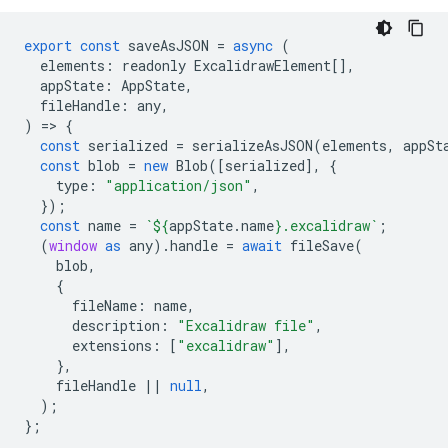
export
const
saveAsJSON
=
async
(
elements
:
readonly
ExcalidrawElement
[],
appState
:
AppState
,
fileHandle
:
any
,
)
=
>
{
const
serialized
=
serializeAsJSON
(
elements
,
appSt
const
blob
=
new
Blob
([
serialized
],
{
type
:
"application/json"
,
});
const
name
=
`
${
appState
.
name
}
.excalidraw`
;
(
window
as
any
).
handle
=
await
fileSave
(
blob
,
{
fileName
:
name
,
description
:
"Excalidraw file"
,
extensions
:
[
"excalidraw"
],
},
fileHandle
||
null
,
);
};