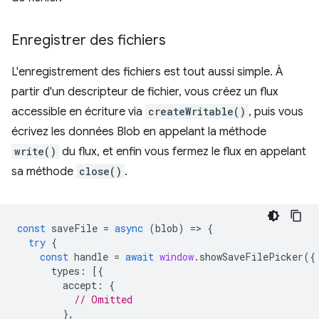
Enregistrer des fichiers
L'enregistrement des fichiers est tout aussi simple. À
partir d'un descripteur de fichier, vous créez un flux
accessible en écriture via
createWritable()
, puis vous
écrivez les données Blob en appelant la méthode
write()
du flux, et enfin vous fermez le flux en appelant
sa méthode
close()
.
const
saveFile
=
async
(
blob
)
=
>
{
try
{
const
handle
=
await
window
.
showSaveFilePicker
({
types
:
[{
accept
:
{
// Omitted
},