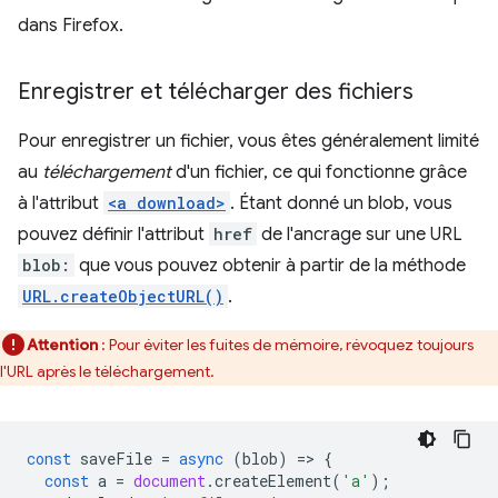
dans Firefox.
Enregistrer et télécharger des fichiers
Pour enregistrer un fichier, vous êtes généralement limité
au
téléchargement
d'un fichier, ce qui fonctionne grâce
à l'attribut
<a download>
. Étant donné un blob, vous
pouvez définir l'attribut
href
de l'ancrage sur une URL
blob:
que vous pouvez obtenir à partir de la méthode
URL.createObjectURL()
.
Attention
: Pour éviter les fuites de mémoire, révoquez toujours
l'URL après le téléchargement.
const
saveFile
=
async
(
blob
)
=
>
{
const
a
=
document
.
createElement
(
'a'
);