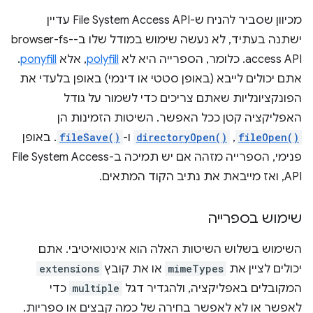
מכיוון שסביר להניח ש-File System Access API עדיין
ישתנה בעתיד, לא נעשה שימוש במודל שלו ב-browser-fs-
access API. כלומר, הספרייה היא לא
polyfill
, אלא
ponyfill
.
אתם יכולים לייבא (באופן סטטי או דינמי) באופן בלעדי את
הפונקציונליות שאתם צריכים כדי לשמור על גודל
האפליקציה קטן ככל האפשר. השיטות הזמינות הן
fileOpen()
,‏
directoryOpen()
ו-
fileSave()
. באופן
פנימי, הספרייה מזהה אם יש תמיכה ב-File System Access
API, ואז מייבאת את נתיב הקוד המתאים.
שימוש בספרייה
השימוש בשלוש השיטות האלה הוא אינטואיטיבי. אתם
יכולים לציין את
mimeTypes
או את קובץ
extensions
המקובלים באפליקציה, ולהגדיר דגל
multiple
כדי
לאפשר או לא לאפשר בחירה של כמה קבצים או ספריות.