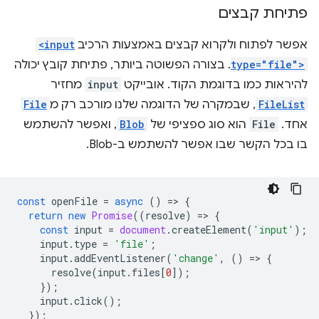
פתיחת קבצים
אפשר לפתוח ולקרוא קבצים באמצעות הרכיב
<input
type="file">
. בצורה הפשוטה ביותר, פתיחת קובץ יכולה
להיראות כמו בדוגמת הקוד. אובייקט
input
מחזיר
FileList
, שבמקרה של הדוגמה שלנו מורכב רק מ
File
אחד.
File
הוא סוג ספציפי של
Blob
, ואפשר להשתמש
בו בכל הקשר שבו אפשר להשתמש ב-Blob.
const
openFile
=
async
()
=
>
{
return
new
Promise
((
resolve
)
=
>
{
const
input
=
document
.
createElement
(
'input'
);
input
.
type
=
'file'
;
input
.
addEventListener
(
'change'
,
()
=
>
{
resolve
(
input
.
files
[
0
]);
});
input
.
click
();
});