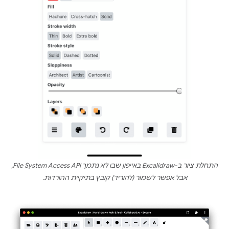
התחלת ציור ב-Excalidraw באייפון שבו לא נתמך File System Access API,
אבל אפשר לשמור (להוריד) קובץ בתיקיית ההורדות.