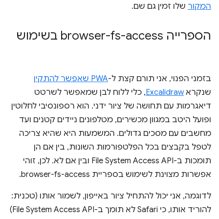
המקור
שלו זמין גם שם.
הספרייה browser-fs-access בשימוש
בזמני הפנוי, אני תורם קצת ל-
PWA שאפשר להתקין
שנקרא
Excalidraw
, כלי ללוח לבן שמאפשר לשרטט
דיאגרמות עם תחושה של ציור ידני. הוא רספונסיבי לחלוטין
ופועל היטב במגוון מכשירים, מטלפונים ניידים קטנים ועד
מחשבים עם מסכים גדולים. המשמעות היא שהיא צריכה
לטפל בקבצים בכל הפלטפורמות השונות, בין אם הן
תומכות ב-File System Access API ובין אם לא. לכן, זוהי
אפשרות מצוינת לשימוש בספריית browser-fs-access.
לדוגמה, אני יכול להתחיל ציור באייפון, לשמור אותו (טכנית:
להוריד אותו, כי Safari לא תומך ב-File System Access API)