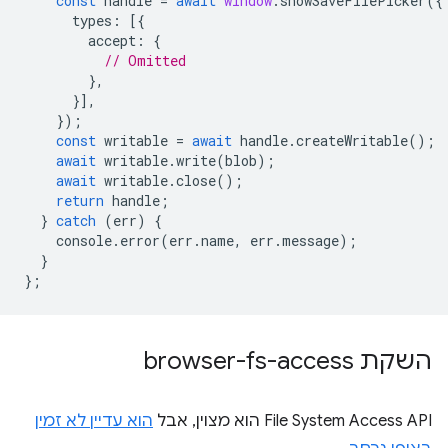
const
handle
=
await
window
.
showSaveFilePicker
({
types
:
[{
accept
:
{
// Omitted
},
}],
});
const
writable
=
await
handle
.
createWritable
();
await
writable
.
write
(
blob
);
await
writable
.
close
();
return
handle
;
}
catch
(
err
)
{
console
.
error
(
err
.
name
,
err
.
message
);
}
};
השקת browser-fs-access
‫File System Access API הוא מצוין, אבל
הוא עדיין לא זמין