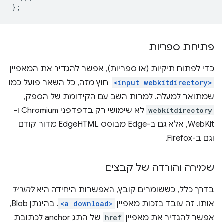
};
פתיחת ספריות
כדי לפתוח תיקיות (או ספריות), אפשר להגדיר את המאפיין
<input webkitdirectory>
. חוץ מזה, כל השאר פועל כמו
שמתואר למעלה. למרות השם עם הקידומת של הספק,
webkitdirectory
לא שימושי רק בדפדפני Chromium ו-
WebKit, אלא גם ב-Edge מבוסס EdgeHTML מדור קודם
וגם ב-Firefox.
שמירה והורדה של קבצים
בדרך כלל, כששומרים קובץ, האפשרות היחידה היא
להוריד
אותו. זה עובד בזכות מאפיין
<a download>
. בהינתן Blob,
אפשר להגדיר את מאפיין
href
של התג anchor לכתובת