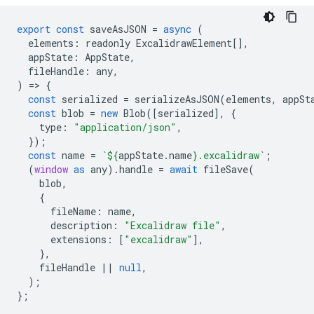
export
const
saveAsJSON
=
async
(
elements
:
readonly
ExcalidrawElement
[],
appState
:
AppState
,
fileHandle
:
any
,
)
=
>
{
const
serialized
=
serializeAsJSON
(
elements
,
appSt
const
blob
=
new
Blob
([
serialized
],
{
type
:
"application/json"
,
});
const
name
=
`
${
appState
.
name
}
.excalidraw`
;
(
window
as
any
).
handle
=
await
fileSave
(
blob
,
{
fileName
:
name
,
description
:
"Excalidraw file"
,
extensions
:
[
"excalidraw"
],
},
fileHandle
||
null
,
);
};