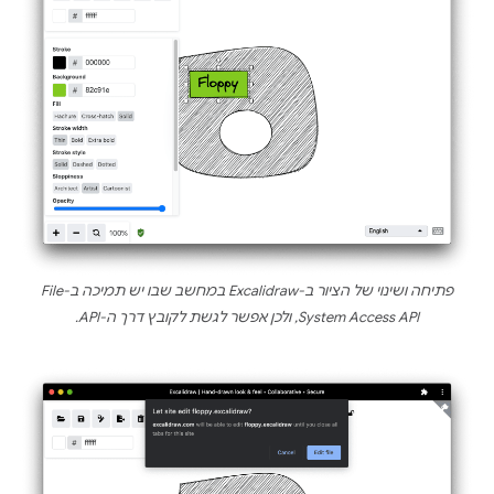
פתיחה ושינוי של הציור ב-Excalidraw במחשב שבו יש תמיכה ב-File
System Access API, ולכן אפשר לגשת לקובץ דרך ה-API.