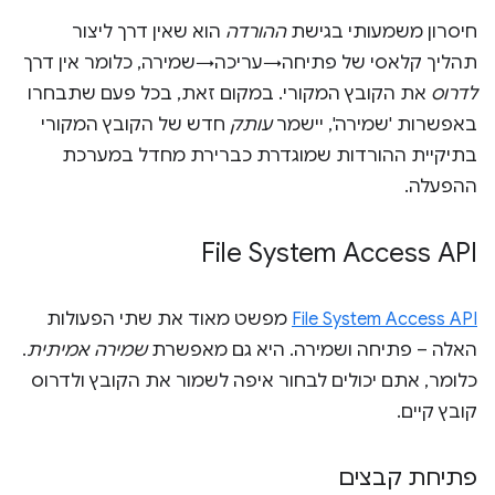
חיסרון משמעותי בגישת
ההורדה
הוא שאין דרך ליצור
תהליך קלאסי של פתיחה→עריכה→שמירה, כלומר אין דרך
לדרוס
את הקובץ המקורי. במקום זאת, בכל פעם שתבחרו
באפשרות 'שמירה', יישמר
עותק
חדש של הקובץ המקורי
בתיקיית ההורדות שמוגדרת כברירת מחדל במערכת
ההפעלה.
‫File System Access API
File System Access API
מפשט מאוד את שתי הפעולות
האלה – פתיחה ושמירה. היא גם מאפשרת
שמירה אמיתית
.
כלומר, אתם יכולים לבחור איפה לשמור את הקובץ ולדרוס
קובץ קיים.
פתיחת קבצים