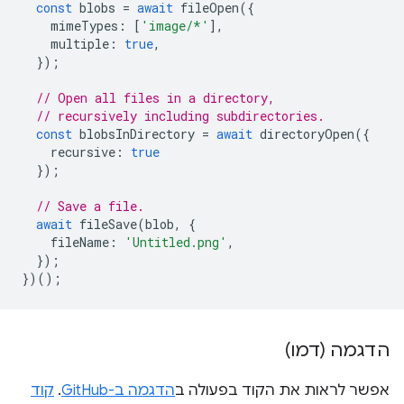
const
blobs
=
await
fileOpen
({
mimeTypes
:
[
'image/*'
],
multiple
:
true
,
});
// Open all files in a directory,
// recursively including subdirectories.
const
blobsInDirectory
=
await
directoryOpen
({
recursive
:
true
});
// Save a file.
await
fileSave
(
blob
,
{
fileName
:
'Untitled.png'
,
});
})();
הדגמה (דמו)
אפשר לראות את הקוד בפעולה ב
הדגמה ב-GitHub
.
קוד