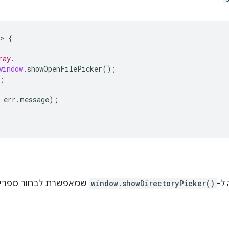
>
{
ray.
window
.
showOpenFilePicker
();
;
err
.
message
);
 ל-
window.showDirectoryPicker()
שמאפשרת לבחור ספריות