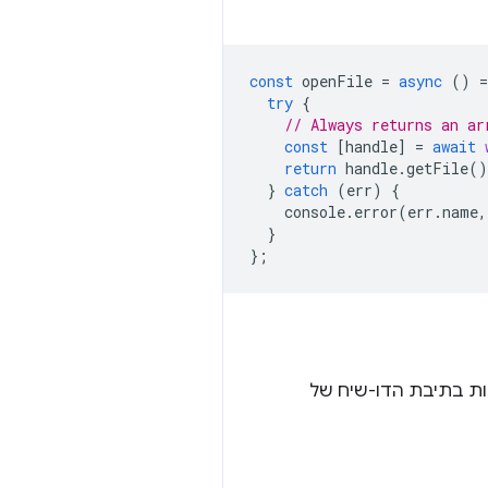
const
openFile
=
async
()
=
try
{
// Always returns an ar
const
[
handle
]
=
await
return
handle
.
getFile
()
}
catch
(
err
)
{
console
.
error
(
err
.
name
,
}
};
 בתיבת הדו-שיח של