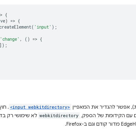
>
{
lve
)
=
>
{
createElement
(
'input'
);
'change'
,
()
=
>
{
]);
ת), אפשר להגדיר את המאפיין
<input webkitdirectory>
. חו
 עם הקידומת של הספק,
webkitdirectory