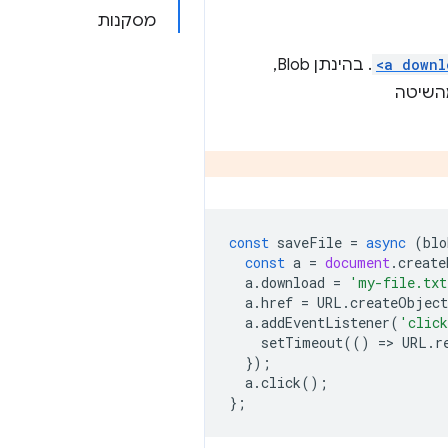
מסקנות
<a downl
. בהינתן Blob,
השיטה
const
saveFile
=
async
(
blo
const
a
=
document
.
create
a
.
download
=
'my-file.txt
a
.
href
=
URL
.
createObjec
a
.
addEventListener
(
'clic
setTimeout
(()
=
>
URL
.
r
});
a
.
click
();
};