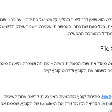
דה
הוא שאין דרך ליצור תהליך קלאסי של פתיחה→עריכה→שמירה
את, בכל פעם שתבחרו באפשרות 'שמירה', יישמר
עותק
חדש של ה
מחדל במערכת ההפעלה.
‫Fil
 מאוד את שתי הפעולות האלה – פתיחה ושמירה. היא גם מא
פה לשמור את הקובץ ולדרוס קובץ קיים.
File 
, פתיחת קובץ מתבצעת באמצעות קריאה אחת לשיטת
wind
. הקריאה הזו מחזירה את ה-handle של הקובץ, שממנו אפשר לקבל את
.