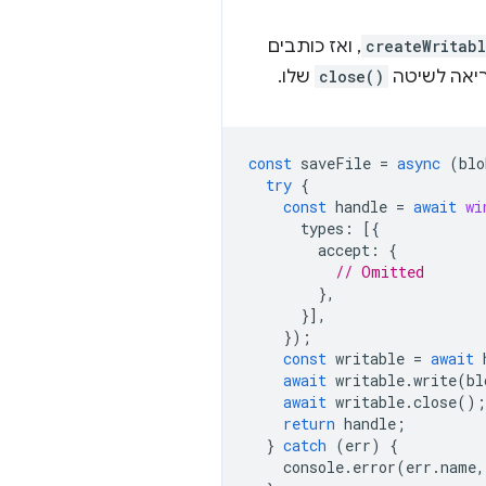
createWritab
, ואז כותבים
ריאה לשיטה
close()
שלו.
const
saveFile
=
async
(
blo
try
{
const
handle
=
await
wi
types
:
[{
accept
:
{
// Omitted
},
}],
});
const
writable
=
await
await
writable
.
write
(
bl
await
writable
.
close
();
return
handle
;
}
catch
(
err
)
{
console
.
error
(
err
.
name
,