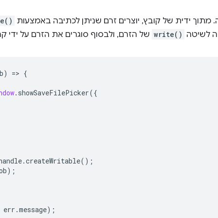
 מתוך ידית של קובץ, יוצרים זרם שניתן לכתיבה באמצעות
le()
write()
של הזרם, ולבסוף סוגרים את הזרם על ידי ק
b
)
=
>
{
ndow
.
showSaveFilePicker
({
handle
.
createWritable
();
ob
);
err
.
message
);