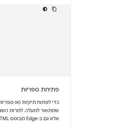
פתיחת ספריות
כדי לפתוח תיקיות (או ספריו
שמתואר למעלה. למרות השם
אלא גם ב-Edge מבוסס EdgeHTML מדור קודם וגם ב-Firefox.