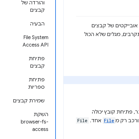
והורדה של
קבצים
הבעיה
אובייקטים של קבצים
קרבים, מגלים שלא הכול
‫File System
Access API
פתיחת
קבצים
פתיחת
ספריות
שמירת קבצים
ר, פתיחת קובץ יכולה
השקת
רכב רק מ
File
אחד.
File
browser-fs-
access