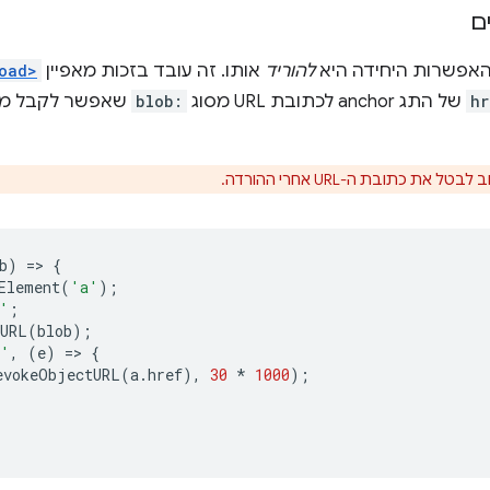
ם
האפשרות היחידה היא
להוריד
אותו. זה עובד בזכות מאפיין
oad>
hr
של התג anchor לכתובת URL מסוג
blob:
שאפשר לקבל מ
את כתובת ה-URL אחרי ההורדה.
b
)
=
>
{
Element
(
'a'
);
'
;
tURL
(
blob
);
k'
,
(
e
)
=
>
{
evokeObjectURL
(
a
.
href
),
30
*
1000
);