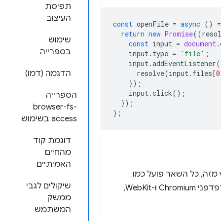
תפיסת
העיצוב
const
openFile
=
async
()
=
return
new
Promise
((
reso
שימוש
const
input
=
document
.
בספרייה
input
.
type
=
'file'
;
input
.
addEventListener
(
0
[
files
.
input
(
resolve
הדגמה (דמו)
});
input
.
click
();
הספרייה
});
browser-fs-
};
access בשימוש
דוגמת קוד
מהחיים
האמיתיים
ץ מזה, כל השאר פועל כמו
שיקולים לגבי
לא שימושי רק בדפדפני Chromium ו-WebKit,
ממשק
המשתמש