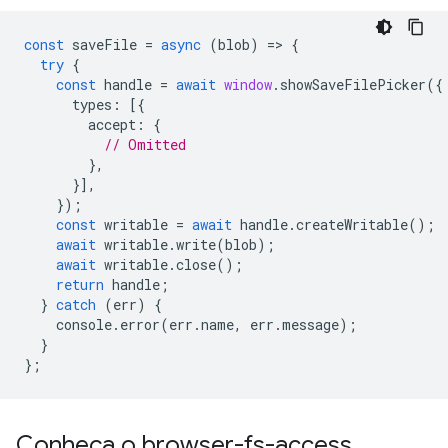
const
saveFile
=
async
(
blob
)
=
>
{
try
{
const
handle
=
await
window
.
showSaveFilePicker
({
types
:
[{
accept
:
{
// Omitted
},
}],
});
const
writable
=
await
handle
.
createWritable
();
await
writable
.
write
(
blob
);
await
writable
.
close
();
return
handle
;
}
catch
(
err
)
{
console
.
error
(
err
.
name
,
err
.
message
);
}
};
Conheça o browser-fs-access