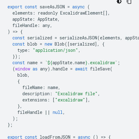
export
const
saveAsJSON
=
async
(
elements
:
readonly
ExcalidrawElement
[],
appState
:
AppState
,
fileHandle
:
any
,
)
=
>
{
const
serialized
=
serializeAsJSON
(
elements
,
appSt
const
blob
=
new
Blob
([
serialized
],
{
type
:
"application/json"
,
});
const
name
=
`
${
appState
.
name
}
.excalidraw`
;
(
window
as
any
).
handle
=
await
fileSave
(
blob
,
{
fileName
:
name
,
description
:
"Excalidraw file"
,
extensions
:
[
"excalidraw"
],
},
fileHandle
||
null
,
);
};
export
const
loadFromJSON
=
async
()
=
>
{