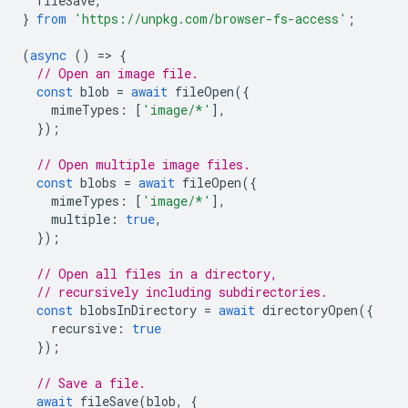
fileSave
,
}
from
'https://unpkg.com/browser-fs-access'
;
(
async
()
=
>
{
// Open an image file.
const
blob
=
await
fileOpen
({
mimeTypes
:
[
'image/*'
],
});
// Open multiple image files.
const
blobs
=
await
fileOpen
({
mimeTypes
:
[
'image/*'
],
multiple
:
true
,
});
// Open all files in a directory,
// recursively including subdirectories.
const
blobsInDirectory
=
await
directoryOpen
({
recursive
:
true
});
// Save a file.
await
fileSave
(
blob
,
{