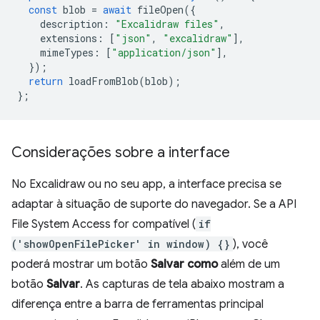
const
blob
=
await
fileOpen
({
description
:
"Excalidraw files"
,
extensions
:
[
"json"
,
"excalidraw"
],
mimeTypes
:
[
"application/json"
],
});
return
loadFromBlob
(
blob
);
};
Considerações sobre a interface
No Excalidraw ou no seu app, a interface precisa se
adaptar à situação de suporte do navegador. Se a API
File System Access for compatível (
if
('showOpenFilePicker' in window) {}
), você
poderá mostrar um botão
Salvar como
além de um
botão
Salvar
. As capturas de tela abaixo mostram a
diferença entre a barra de ferramentas principal