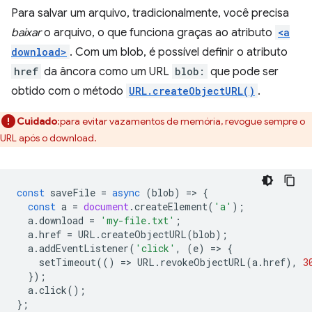
Para salvar um arquivo, tradicionalmente, você precisa
baixar
o arquivo, o que funciona graças ao atributo
<a
download>
. Com um blob, é possível definir o atributo
href
da âncora como um URL
blob:
que pode ser
obtido com o método
URL.createObjectURL()
.
Cuidado
:para evitar vazamentos de memória, revogue sempre o
URL após o download.
const
saveFile
=
async
(
blob
)
=
>
{
const
a
=
document
.
createElement
(
'a'
);
a
.
download
=
'my-file.txt'
;
a
.
href
=
URL
.
createObjectURL
(
blob
);
a
.
addEventListener
(
'click'
,
(
e
)
=
>
{
setTimeout
(()
=
>
URL
.
revokeObjectURL
(
a
.
href
),
3
});
a
.
click
();
};