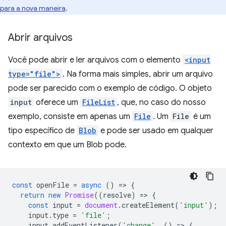
para a nova maneira
.
Abrir arquivos
Você pode abrir e ler arquivos com o elemento
<input
type="file">
. Na forma mais simples, abrir um arquivo
pode ser parecido com o exemplo de código. O objeto
input
oferece um
FileList
, que, no caso do nosso
exemplo, consiste em apenas um
File
. Um
File
é um
tipo específico de
Blob
e pode ser usado em qualquer
contexto em que um Blob pode.
const
openFile
=
async
()
=
>
{
return
new
Promise
((
resolve
)
=
>
{
const
input
=
document
.
createElement
(
'input'
);
input
.
type
=
'file'
;
input
.
addEventListener
(
'change'
,
()
=
>
{