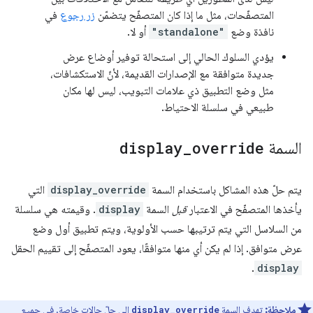
المتصفّحات، مثل ما إذا كان المتصفّح يتضمّن
زر رجوع
في
نافذة وضع
"standalone"
أو لا.
يؤدي السلوك الحالي إلى استحالة توفير أوضاع عرض
جديدة متوافقة مع الإصدارات القديمة، لأنّ الاستكشافات،
مثل وضع التطبيق ذي علامات التبويب، ليس لها مكان
طبيعي في سلسلة الاحتياط.
السمة
override
_
display
يتم حلّ هذه المشاكل باستخدام السمة
display_override
التي
يأخذها المتصفّح في الاعتبار
قبل
السمة
display
. وقيمته هي سلسلة
من السلاسل التي يتم ترتيبها حسب الأولوية، ويتم تطبيق أول وضع
عرض متوافق. إذا لم يكن أي منها متوافقًا، يعود المتصفّح إلى تقييم الحقل
.
display
ملاحظة:
تهدف السمة
إلى حلّ حالات خاصة. في جميع
display_override