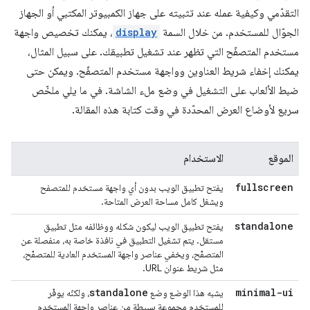
التقدّمي وكيفية عمله عند تثبيته على جهاز الكمبيوتر المكتبي أو الجهاز
الجوّال للمستخدم. من خلال السمة
display
، يمكنك تخصيص واجهة
مستخدم المتصفّح التي تظهر عند تشغيل تطبيقك. على سبيل المثال،
يمكنك إخفاء شريط العناوين وواجهة مستخدم المتصفّح. ويمكن حتى
ضبط الألعاب على التشغيل في وضع ملء الشاشة. في ما يلي ملخّص
سريع لأوضاع العرض المحدّدة في وقت كتابة هذه المقالة.
الموقع
الاستخدام
fullscreen
يفتح تطبيق الويب بدون أي واجهة مستخدم للمتصفح
ويشغل كامل مساحة العرض المتاحة.
standalone
يفتح تطبيق الويب ليكون شكله ووظائفه مثل تطبيق
مستقل. يتم تشغيل التطبيق في نافذة خاصة به، منفصلة عن
المتصفّح، ويخفي عناصر واجهة المستخدم العادية للمتصفّح،
مثل شريط عنوان URL.
standalone
minimal-ui
يشبه هذا الوضع وضع
، ولكنّه يوفّر
للمستخدم مجموعة بسيطة من عناصر واجهة المستخدم