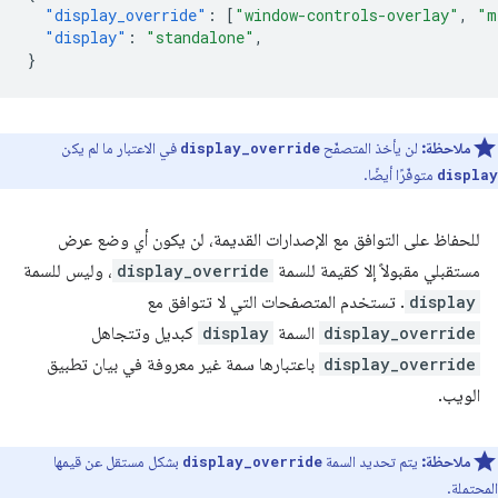
"display_override"
:
[
"window-controls-overlay"
,
"m
"display"
:
"standalone"
,
}
ملاحظة:
لن يأخذ المتصفّح
في الاعتبار ما لم يكن
display_override
متوفّرًا أيضًا.
display
للحفاظ على التوافق مع الإصدارات القديمة، لن يكون أي وضع عرض
مستقبلي مقبولاً إلا كقيمة للسمة
display_override
، وليس للسمة
display
. تستخدم المتصفحات التي لا تتوافق مع
display_override
السمة
display
كبديل وتتجاهل
display_override
باعتبارها سمة غير معروفة في بيان تطبيق
الويب.
ملاحظة:
يتم تحديد السمة
بشكل مستقل عن قيمها
display_override
المحتملة.