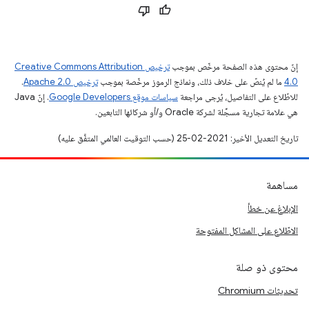
إنّ محتوى هذه الصفحة مرخّص بموجب
ترخيص Creative Commons Attribution
4.0‏
ما لم يُنصّ على خلاف ذلك، ونماذج الرموز مرخّصة بموجب
ترخيص Apache 2.0‏
.
للاطّلاع على التفاصيل، يُرجى مراجعة
سياسات موقع Google Developers‏
. إنّ Java
هي علامة تجارية مسجَّلة لشركة Oracle و/أو شركائها التابعين.
تاريخ التعديل الأخير: 2021-02-25 (حسب التوقيت العالمي المتفَّق عليه)
مساهمة
الإبلاغ عن خطأ
الاطّلاع على المشاكل المفتوحة
محتوى ذو صلة
تحديثات Chromium