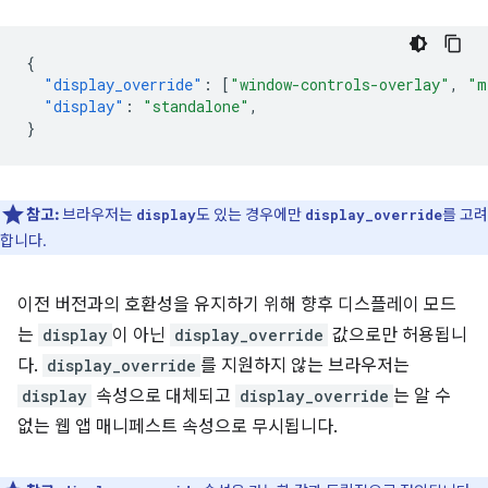
{
"display_override"
:
[
"window-controls-overlay"
,
"m
"display"
:
"standalone"
,
}
참고:
브라우저는
도 있는 경우에만
를 고려
display
display_override
합니다.
이전 버전과의 호환성을 유지하기 위해 향후 디스플레이 모드
는
display
이 아닌
display_override
값으로만 허용됩니
다.
display_override
를 지원하지 않는 브라우저는
display
속성으로 대체되고
display_override
는 알 수
없는 웹 앱 매니페스트 속성으로 무시됩니다.