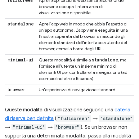
fullscreen
Apre l'applicazione web senza alcuna UI del
browser e occupa l'intera area di
visualizzazione disponibile.
standalone
Apre l'app web in modo che abbia l'aspetto di
un'app autonoma. L'app viene eseguita in una
finestra separata dal browser e nasconde gli
elementi standard dell'interfaccia utente del
browser, come la barra degli URL.
minimal-ui
standalone
Questa modalità è simile a
, ma
fornisce all'utente un insieme minimo di
elementi UI per controllare la navigazione (ad
esempio Indietro e Ricarica).
browser
Un'esperienza di navigazione standard.
Queste modalità di visualizzazione seguono una
catena
di riserva ben definita
(
"fullscreen"
→
"standalone"
→
"minimal-ui"
→
"browser"
). Se un browser non
supporta una determinata modalità, passa alla modalità