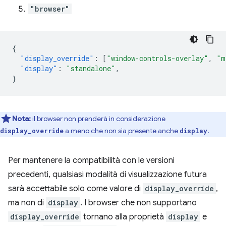
"browser"
{
"display_override"
:
[
"window-controls-overlay"
,
"m
"display"
:
"standalone"
,
}
Nota:
il browser non prenderà in considerazione
a meno che non sia presente anche
.
display_override
display
Per mantenere la compatibilità con le versioni
precedenti, qualsiasi modalità di visualizzazione futura
sarà accettabile solo come valore di
display_override
,
ma non di
display
. I browser che non supportano
display_override
tornano alla proprietà
display
e