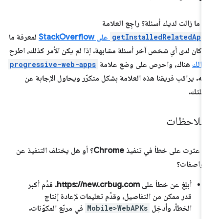
 ما زالت لديك أسئلة؟ راجِع العلامة
getInstalledRelatedApp
على StackOverflow
لمعرفة ما
ا كان لدى أي شخص آخر أسئلة مشابهة. إذا لم يكن الأمر كذلك، اطرح
الك
هناك، واحرص على وضع علامة
progressive-web-apps
يه. يراقب فريقنا هذه العلامة بشكل متكرّر ويحاول الإجابة عن
ئلتك.
لملاحظات
هل عثرت على خطأ في تنفيذ Chrome؟ أو هل يختلف التنفيذ عن
مواصفات؟
أبلِغ عن خطأ على https://new.crbug.com. قدِّم أكبر
قدر ممكن من التفاصيل، وقدِّم تعليمات لإعادة إنتاج
الخطأ، وأدخِل
Mobile>WebAPKs
في مربّع
المكوّنات
.