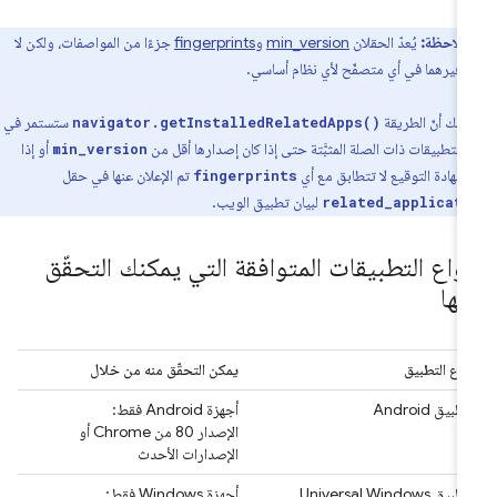
ملاحظة:
يُعدّ الحقلان
min_version
و
fingerprints
جزءًا من المواصفات، ولكن لا
وفيرهما في أي متصفّح لأي نظام أساسي.
ذلك أنّ الطريقة
ستستمر في
navigator.getInstalledRelatedApps()
لتطبيقات ذات الصلة المثبَّتة حتى إذا كان إصدارها أقل من
أو إذا
min_version
شهادة التوقيع لا تتطابق مع أي
تم الإعلان عنها في حقل
fingerprints
لبيان تطبيق الويب.
related_applicat
نواع التطبيقات المتوافقة التي يمكنك التحقّق
نها
نوع التطبيق
يمكن التحقّق منه من خلال
تطبيق Android
أجهزة Android فقط:
الإصدار 80 من Chrome أو
الإصدارات الأحدث
تطبيق Universal Windows
أجهزة Windows فقط: