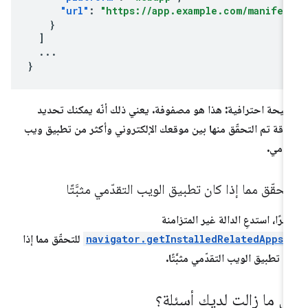
"url"
:
"https://app.example.com/manifes
}
]
...
}
يحة احترافية: هذا هو مصفوفة. يعني ذلك أنّه يمكنك تحديد
اقة تم التحقّق منها بين موقعك الإلكتروني وأكثر من تطبيق ويب
دّمي.
تحقّق مما إذا كان تطبيق الويب التقدّمي مثبَّتًا
يرًا، استدعِ الدالة غير المتزامنة
navigator.getInstalledRelatedApps(
للتحقّق مما إذا
ن تطبيق الويب التقدّمي مثبَّتًا.
ل ما زالت لديك أسئلة؟