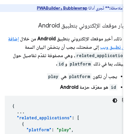
**ملاحظة:**
تُجري أداتَا
Bubblewrap و
PWABuilder
بار موقعك الإلكتروني بتطبيق Android
د ذلك، أخبر موقعك الإلكتروني بتطبيق Android من خلال
إضافة
ان تطبيق ويب
إلى صفحتك. يجب أن يتضمّن البيان السمة
related_application
، وهي مصفوفة تقدّم تفاصيل حول
بيقك، بما في ذلك
platform
و
id
.
يجب أن تكون
platform
هي
play
id
هو معرّف حزمة Android
{
...
"related_applications"
:
[
{
"platform"
:
"play"
,