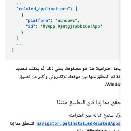
...
"related_applications"
:
[
{
"platform"
:
"windows"
,
"id"
:
"MyApp_9jmtgj1pbbz6e!App"
}
]
...
}
يحة احترافية: هذا هو مصفوفة. يعني ذلك أنّه يمكنك تحديد
اقة تم التحقّق منها بين موقعك الإلكتروني وأكثر من تطبيق
Windows
تحقّق مما إذا كان التطبيق مثبَّتًا
يرًا، استدعِ الدالة غير المتزامنة
navigator.getInstalledRelatedApps(
للتحقّق مما إذا