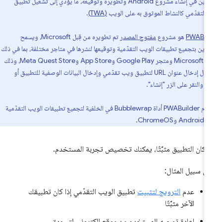
المطوّرين في إنشاء مشروع Android وتطويره وتوقيعه، ما يؤدي إلى تشغيل تطبيق
 التقدّمي كالنشاط الموثوق به على الويب
(TWA)
.
PWABui
هو مشروع
مفتوح المصدر
تم تطويره من قِبل Microsoft، ويسمح
ّرين بتجميع تطبيقات الويب التقدّمية وتوقيعها لنشرها في متاجر مختلفة، بما في ذلك
Microsoft Store ومتجر Google Play وApp Store وMeta Quest Store، وذلك
من خلال إدخال عنوان URL لتطبيق ويب تقدّمي وإدخال البيانات الوصفية للتطبيق أو
ا والنقر على الزر "إنشاء".
يستخدم PWABuilder أداة Bubblewrap في الخلفية لتجميع تطبيقات الويب التقدّمية
ChromeO.
ا كان التطبيق مثبَّتًا، يمكنك تخصيص تجربة المستخدم.
ى سبيل المثال:
عدم
الترويج لتثبيت
تطبيق الويب التقدّمي إذا كان تطبيقك
الآخر مثبَّتًا
إعادة توجيه المستخدم من موقع إلكتروني لتسويق