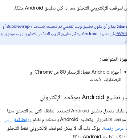
كن لموقعك الإلكتروني التحقّق مما إذا كان تطبيق Android مثبَّتًا.
ملاحظة:
يمكن أن يكون تطبيق ويب تقدّمي تم تجميعه باستخدام
Bubblewrap
أو
PWABui
في تطبيق Android يشغّل تطبيق الويب التقدّمي كتطبيق ويب موثوق به
أجهزة المتوافقة:
أجهزة Android فقط: الإصدار 80 من Chrome أو
الإصدارات الأحدث
ر تطبيق Android بموقعك الإلكتروني
أولاً، عليك تعديل تطبيق Android لتحديد العلاقة التي تم التحقّق منها
 موقعك الإلكتروني وتطبيق Android باستخدام نظام
روابط تنقل إلى
اد عرض رقمية
. يؤكّد ذلك أنّه لا يمكن لموقعك الإلكتروني فقط التحقّق
 إذا كان تطبيق Android مثبَّتًا.