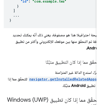
"id"
:
"com.example.twa"
}
]
...
}
يحة احترافية: هذا هو مصفوفة. يعني ذلك أنّه يمكنك تحديد
اقة تم التحقّق منها بين موقعك الإلكتروني وأكثر من تطبيق
Androi
تحقّق مما إذا كان التطبيق مثبَّتًا
يرًا، استدعِ الدالة غير المتزامنة
navigator.getInstalledRelatedApps(
للتحقّق مما إذا
تطبيق Android مثبَّتًا.
التحقّق مما إذا كان تطبيق Windows (UWP)