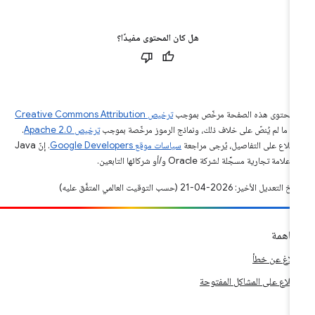
هل كان المحتوى مفيدًا؟
ّ محتوى هذه الصفحة مرخّص بموجب
ترخيص Creative Commons Attribution
4‏
ما لم يُنصّ على خلاف ذلك، ونماذج الرموز مرخّصة بموجب
ترخيص Apache 2.0‏
.
اطّلاع على التفاصيل، يُرجى مراجعة
سياسات موقع Google Developers‏
. إنّ Java
لامة تجارية مسجَّلة لشركة Oracle و/أو شركائها التابعين.
التعديل الأخير: 2026-04-21 (حسب التوقيت العالمي المتفَّق عليه)
اهمة
إبلاغ عن خطأ
اطّلاع على المشاكل المفتوحة