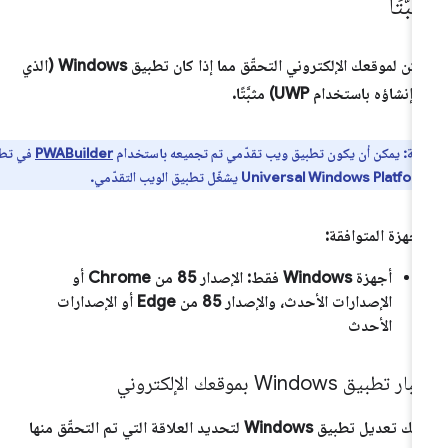
بَّتًا
يمكن لموقعك الإلكتروني التحقّق مما إذا كان تطبيق Windows (الذي
إنشاؤه باستخدام UWP) مثبَّتًا.
ظة:
يمكن أن يكون تطبيق ويب تقدّمي تم تجميعه باستخدام
PWABuilder
في تطبيق
Universal Windows ) يشغّل تطبيق الويب التقدّمي.
أجهزة المتوافقة:
أجهزة Windows فقط: الإصدار 85 من Chrome أو
الإصدارات الأحدث، والإصدار 85 من Edge أو الإصدارات
الأحدث
ر تطبيق Windows بموقعك الإلكتروني
عليك تعديل تطبيق Windows لتحديد العلاقة التي تم التحقّق منها