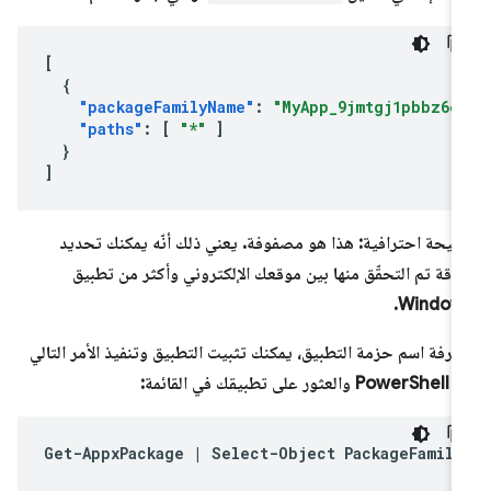
[
{
"packageFamilyName"
:
"MyApp_9jmtgj1pbbz6e
"paths"
:
[
"*"
]
}
]
يحة احترافية: هذا هو مصفوفة. يعني ذلك أنّه يمكنك تحديد
اقة تم التحقّق منها بين موقعك الإلكتروني وأكثر من تطبيق
Windows
عرفة اسم حزمة التطبيق، يمكنك تثبيت التطبيق وتنفيذ الأمر التالي
لعثور على تطبيقك في القائمة:
Get-AppxPackage
|
Select-Object