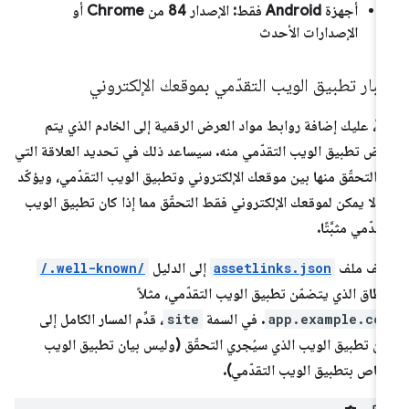
أجهزة Android فقط: الإصدار 84 من Chrome أو
الإصدارات الأحدث
بار تطبيق الويب التقدّمي بموقعك الإلكتروني
لاً، عليك إضافة روابط مواد العرض الرقمية إلى الخادم الذي يتم
ض تطبيق الويب التقدّمي منه. سيساعد ذلك في تحديد العلاقة التي
 التحقّق منها بين موقعك الإلكتروني وتطبيق الويب التقدّمي، ويؤكّد
ّه لا يمكن لموقعك الإلكتروني فقط التحقّق مما إذا كان تطبيق الويب
تقدّمي مثبَّتًا.
ضِف ملف
assetlinks.json
إلى الدليل
/.well-known/
نطاق الذي يتضمّن تطبيق الويب التقدّمي، مثلاً
app.example.co
. في السمة
site
، قدِّم المسار
الكامل
إلى
ان تطبيق الويب الذي سيُجري التحقّق (وليس بيان تطبيق الويب
خاص بتطبيق الويب التقدّمي).