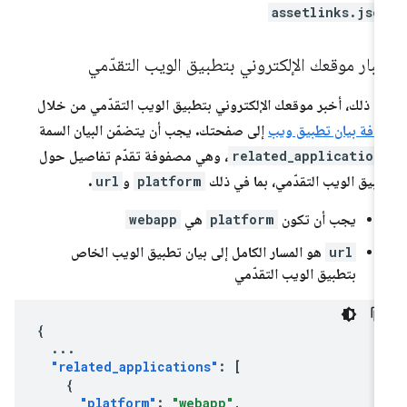
assetlinks.jso
بار موقعك الإلكتروني بتطبيق الويب التقدّمي
د ذلك، أخبر موقعك الإلكتروني بتطبيق الويب التقدّمي من خلال
افة بيان تطبيق ويب
إلى صفحتك. يجب أن يتضمّن البيان السمة
related_application
، وهي مصفوفة تقدّم تفاصيل حول
بيق الويب التقدّمي، بما في ذلك
platform
و
url
.
يجب أن تكون
platform
هي
webapp
url
هو المسار
الكامل
إلى بيان تطبيق الويب الخاص
بتطبيق الويب التقدّمي
{
...
"related_applications"
:
[
{
"platform"
:
"webapp"
,