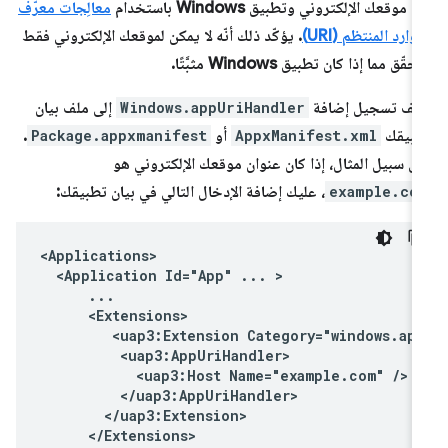
ن موقعك الإلكتروني وتطبيق Windows باستخدام
معالِجات معرّف
موارد المنتظم (URI)
. يؤكّد ذلك أنّه لا يمكن لموقعك الإلكتروني فقط
حقّق مما إذا كان تطبيق Windows مثبَّتًا.
ِف تسجيل إضافة
Windows.appUriHandler
إلى ملف بيان
طبيقك
AppxManifest.xml
أو
Package.appxmanifest
.
ى سبيل المثال، إذا كان عنوان موقعك الإلكتروني هو
example.co
، عليك إضافة الإدخال التالي في بيان تطبيقك:
<Application
Id="App"
...
<uap3:Extension
<uap3:Host
Name="example.com"