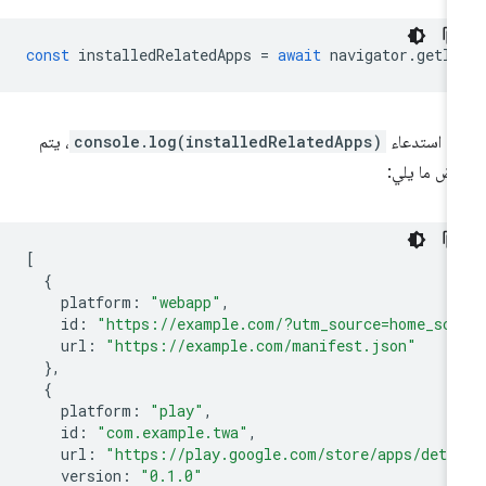
const
installedRelatedApps
=
await
navigator
.
getIn
د استدعاء
console.log(installedRelatedApps)
، يتم
ض ما يلي:
[
{
platform
:
"webapp"
,
id
:
"https://example.com/?utm_source=home_sc
url
:
"https://example.com/manifest.json"
},
{
platform
:
"play"
,
id
:
"com.example.twa"
,
url
:
"https://play.google.com/store/apps/deta
version
:
"0.1.0"