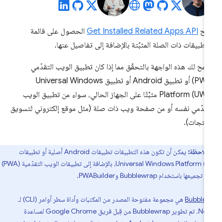
تيح
Get Installed Related Apps API
الحصول على قائمة
لتطبيقات ذات الصلة المثبَّتة بالإضافة إلى تفاصيل عنها.
مح لك هذه الواجهة بالتحقّق مما إذا كان تطبيق الويب التقدّمي
(PWA) أو تطبيق Android أو تطبيق Universal Windows
Platform (UWP) مثبَّتًا على الجهاز الحالي، سواء من تطبيق الويب
تقدّمي نفسه أو من صفحة ويب ذات صلة (مثل موقع إلكتروني لتسويق
منتجات).
ملاحظة:
يمكن أن تكون هذه التطبيقات تطبيقات Android أصلية أو تطبيقات
Universal Windows Platform (UWP)، بالإضافة إلى تطبيقات الويب التقدّمية (PWA)
جميعها باستخدام Bubblewrap وPWABuilder.
Bubble
هي مجموعة مفتوحة المصدر من المكتبات وأداة سطر أوامر (CLI) لـ
Node.js. تم تطوير Bubblewrap من قِبل فريق Google Chrome لمساعدة