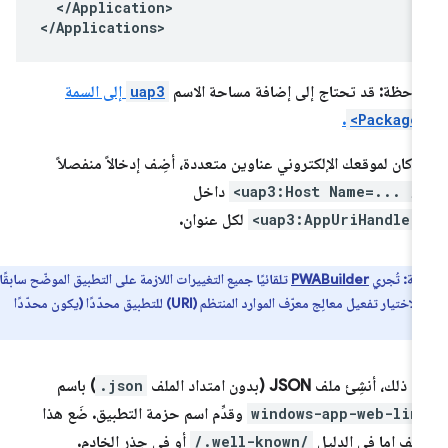
</Application>

احظة: قد تحتاج إلى إضافة مساحة الاسم
uap3
إلى السمة
.
<Package
ا كان لموقعك الإلكتروني عناوين متعددة، أضِف إدخالاً منفصلاً
<uap3:Host Name=... /
داخل
<uap3:AppUriHandler
لكل عنوان.
ظة:
تُجري
PWABuilder
تلقائيًا جميع التغييرات اللازمة على التطبيق الموضّح سابقًا إذا
 الاختيار
تفعيل معالِج معرّف الموارد المنتظم (URI) للتطبيق
محدّدًا (يكون محدّدًا
 ذلك، أنشِئ ملف JSON (بدون امتداد الملف
.json
) باسم
windows-app-web-lin
وقدِّم اسم حزمة التطبيق. ضَع هذا
ملف إما في الدليل
/.well-known/
أو في جذر الخادم.