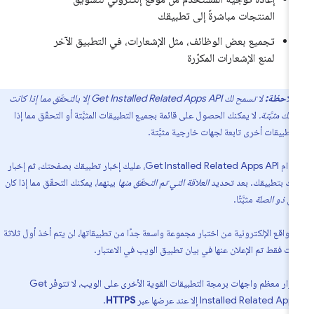
المنتجات مباشرةً إلى تطبيقك
تجميع بعض الوظائف، مثل الإشعارات، في التطبيق الآخر
لمنع الإشعارات المكرّرة
ملاحظة:
لا تسمح لك Get Installed Related Apps API إلا بالتحقّق مما إذا كانت
تك مثبَّتة.
لا يمكنك الحصول على قائمة بجميع التطبيقات المثبَّتة أو التحقّق مما إذا
تطبيقات أخرى تابعة لجهات خارجية مثبَّتة.
لاستخدام Get Installed Related Apps API، عليك إخبار تطبيقك بصفحتك، ثم إخبار
ك بتطبيقك. بعد تحديد
العلاقة التي تم التحقّق منها
بينهما، يمكنك التحقّق مما إذا كان
بيق
ذو الصلة
مثبَّتًا.
المواقع الإلكترونية من اختبار مجموعة واسعة جدًا من تطبيقاتها، لن يتم أخذ أول ثلاثة
ات فقط تم الإعلان عنها في بيان تطبيق الويب في الاعتبار.
على غرار معظم واجهات برمجة التطبيقات القوية الأخرى على الويب، لا تتوفّر Get
Installed Related A إلا عند عرضها عبر
HTTPS
.