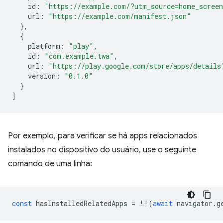
id
:
"https://example.com/?utm_source=home_scree
url
:
"https://example.com/manifest.json"
},
{
platform
:
"play"
,
id
:
"com.example.twa"
,
url
:
"https://play.google.com/store/apps/details
version
:
"0.1.0"
}
]
Por exemplo, para verificar se há apps relacionados
instalados no dispositivo do usuário, use o seguinte
comando de uma linha:
const
hasInstalledRelatedApps
=
!!
(
await
navigator
.
g