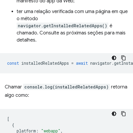
manifesto do app da Web;
ter uma relação verificada com uma página em que
o método
navigator.getInstalledRelatedApps()
é
chamado. Consulte as próximas seções para mais
detalhes.
const
installedRelatedApps
=
await
navigator
.
getInsta
Chamar
console.log(installedRelatedApps)
retorna
algo como:
[
{
platform
:
"webapp"
,