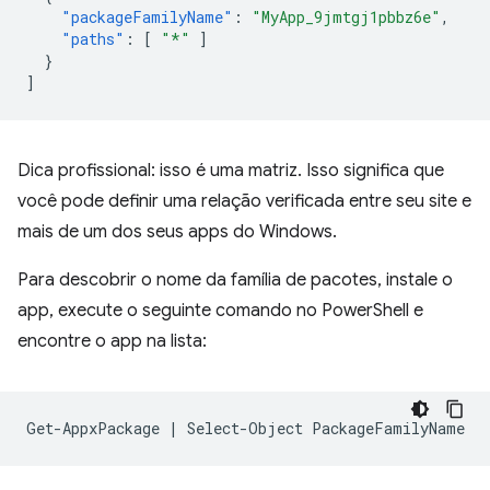
"packageFamilyName"
:
"MyApp_9jmtgj1pbbz6e"
,
"paths"
:
[
"*"
]
}
]
Dica profissional: isso é uma matriz. Isso significa que
você pode definir uma relação verificada entre seu site e
mais de um dos seus apps do Windows.
Para descobrir o nome da família de pacotes, instale o
app, execute o seguinte comando no PowerShell e
encontre o app na lista:
Get-AppxPackage
|
Select-Object