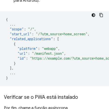
para Android).
{
...
"scope"
:
"/"
,
"start_url"
:
"/?utm_source=home_screen"
,
"related_applications"
:
[
{
"platform"
:
"webapp"
,
"url"
:
"/manifest.json"
,
"id"
:
"https://example.com/?utm_source=home_s
}
],
...
}
Verificar se o PWA está instalado
Por fim, chame a função assíncrona