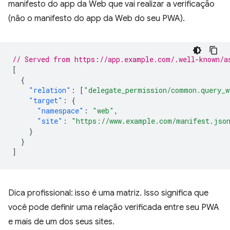
manifesto do app da Web que vai realizar a verificação
(não o manifesto do app da Web do seu PWA).
// Served from https://app.example.com/.well-known/a
[
{
"relation"
:
[
"delegate_permission/common.query_w
"target"
:
{
"namespace"
:
"web"
,
"site"
:
"https://www.example.com/manifest.jso
}
}
]
Dica profissional: isso é uma matriz. Isso significa que
você pode definir uma relação verificada entre seu PWA
e mais de um dos seus sites.