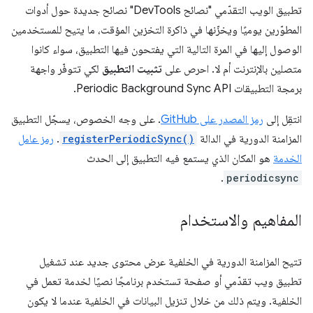
تطبيق الويب التقدّمي "نصائح DevTools" نصائح جديدة حول أدوات
المطوّرين يوميًا ويخزّنها في ذاكرة التخزين المؤقت، ما يتيح للمستخدمين
الوصول إليها في المرة التالية التي يفتحون فيها التطبيق، سواء كانوا
متصلين بالإنترنت أم لا. احرص على
تثبيت التطبيق
لكي تتوفّر واجهة
برمجة التطبيقات Periodic Background Sync API.
انتقِل إلى
رمز المصدر على GitHub
. على وجه الخصوص، يسجّل التطبيق
المزامنة الدورية في الدالة
registerPeriodicSync()
.
رمز عامل
الخدمة
هو المكان الذي يستمع فيه التطبيق إلى الحدث
.
periodicsync
المفاهيم والاستخدام
تتيح المزامنة الدورية في الخلفية عرض محتوى جديد عند تشغيل
تطبيق ويب تقدّمي أو صفحة تستخدم برنامجًا نصيًا لخدمة تعمل في
الخلفية. ويتم ذلك من خلال تنزيل البيانات في الخلفية عندما لا يكون