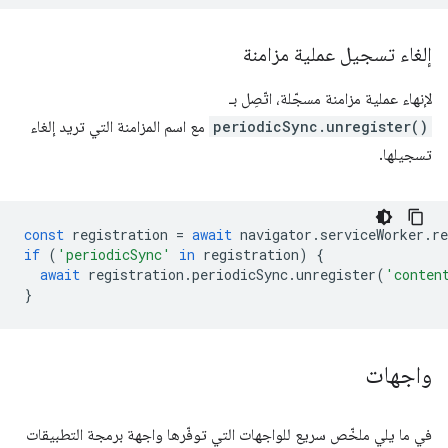
إلغاء تسجيل عملية مزامنة
لإنهاء عملية مزامنة مسجّلة، اتّصِل بـ
periodicSync.unregister()
مع اسم المزامنة التي تريد إلغاء
تسجيلها.
const
registration
=
await
navigator
.
serviceWorker
.
re
if
(
'periodicSync'
in
registration
)
{
await
registration
.
periodicSync
.
unregister
(
'conten
}
واجهات
في ما يلي ملخّص سريع للواجهات التي توفّرها واجهة برمجة التطبيقات