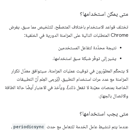
متى يمكن استخدامها؟
تختلف قواعد الاستخدام باختلاف المتصفّح. للتلخيص مما سبق، يفرض
Chrome المتطلبات التالية على المزامنة الدورية في الخلفية:
نتيجة محدّدة لتفاعل المستخدمين
يشير إلى توفّر شبكة سبق استخدامها.
لا يتحكّم المطوّرون في توقيت عمليات المزامنة. سيتوافق معدّل تكرار
المزامنة مع عدد مرات استخدام التطبيق. (يُرجى العِلم أنّ التطبيقات
الخاصة بمنصات معيّنة لا تفعل ذلك). ويأخذ في الاعتبار أيضًا حالة الطاقة
والاتصال بالجهاز.
متى يجب استخدامها؟
عندما يتم تنشيط عامل الخدمة للتعامل مع حدث
periodicsync
،