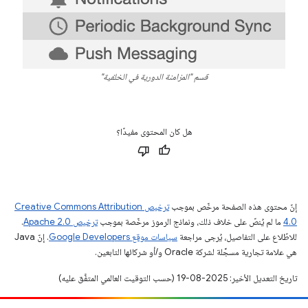
قسم "المزامنة الدورية في الخلفية"
هل كان المحتوى مفيدًا؟
إنّ محتوى هذه الصفحة مرخّص بموجب
ترخيص Creative Commons Attribution
4.0‏
ما لم يُنصّ على خلاف ذلك، ونماذج الرموز مرخّصة بموجب
ترخيص Apache 2.0‏
.
للاطّلاع على التفاصيل، يُرجى مراجعة
سياسات موقع Google Developers‏
. إنّ Java
هي علامة تجارية مسجَّلة لشركة Oracle و/أو شركائها التابعين.
تاريخ التعديل الأخير: 2025-08-19 (حسب التوقيت العالمي المتفَّق عليه)