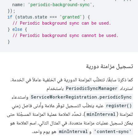
name
:
'periodic-background-sync'
,
});
if
(
status
.
state
===
'granted'
)
{
// Periodic background sync can be used.
}
else
{
// Periodic background sync cannot be used.
}
تسجيل مزامنة دورية
كما ذكرنا سابقًا، تتطلّب المزامنة الدورية في الخلفية عاملاً في الخدمة.
استرداد
PeriodicSyncManager
باستخدام
ServiceWorkerRegistration.periodicSync
واستدعاء
register()
عليه يتطلّب التسجيل توفّر علامة وأدنى فاصل زمني
للمزامنة (
minInterval
). تحدّد العلامة عملية المزامنة المسجّلة حتى
يمكن تسجيل عمليات مزامنة متعددة. في المثال التالي، اسم العلامة هو
'content-sync'
و
minInterval
هو يوم واحد.