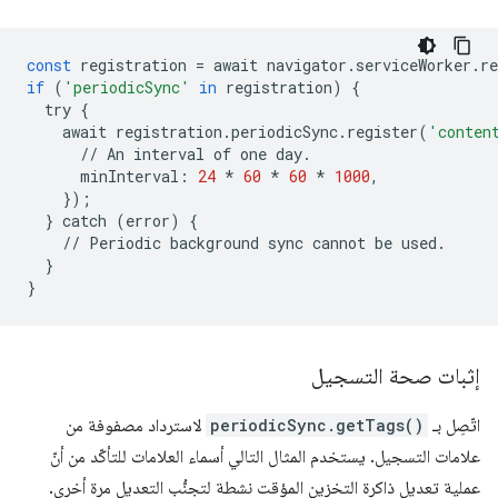
const
registration
=
await
navigator
.
serviceWorker
.
re
if
(
'periodicSync'
in
registration
)
{
try
{
await
registration
.
periodicSync
.
register
(
'conten
//
An
interval
of
one
day
.
minInterval
:
24
*
60
*
60
*
1000
,
});
}
catch
(
error
)
{
//
Periodic
background
sync
cannot
be
used
.
}
}
إثبات صحة التسجيل
اتّصِل بـ
periodicSync.getTags()
لاسترداد مصفوفة من
علامات التسجيل. يستخدم المثال التالي أسماء العلامات للتأكّد من أنّ
عملية تعديل ذاكرة التخزين المؤقت نشطة لتجنُّب التعديل مرة أخرى.