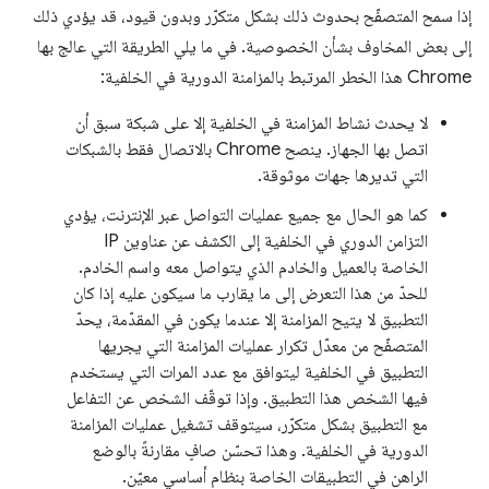
إذا سمح المتصفّح بحدوث ذلك بشكل متكرّر وبدون قيود، قد يؤدي ذلك
إلى بعض المخاوف بشأن الخصوصية. في ما يلي الطريقة التي عالج بها
Chrome هذا الخطر المرتبط بالمزامنة الدورية في الخلفية:
لا يحدث نشاط المزامنة في الخلفية إلا على شبكة سبق أن
اتصل بها الجهاز. ينصح Chrome بالاتصال فقط بالشبكات
التي تديرها جهات موثوقة.
كما هو الحال مع جميع عمليات التواصل عبر الإنترنت، يؤدي
التزامن الدوري في الخلفية إلى الكشف عن عناوين IP
الخاصة بالعميل والخادم الذي يتواصل معه واسم الخادم.
للحدّ من هذا التعرض إلى ما يقارب ما سيكون عليه إذا كان
التطبيق لا يتيح المزامنة إلا عندما يكون في المقدّمة، يحدّ
المتصفّح من معدّل تكرار عمليات المزامنة التي يجريها
التطبيق في الخلفية ليتوافق مع عدد المرات التي يستخدم
فيها الشخص هذا التطبيق. وإذا توقّف الشخص عن التفاعل
مع التطبيق بشكل متكرّر، سيتوقف تشغيل عمليات المزامنة
الدورية في الخلفية. وهذا تحسّن صافٍ مقارنةً بالوضع
الراهن في التطبيقات الخاصة بنظام أساسي معيّن.