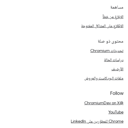
مساهمة
الإبلاغ عن خطأ
الاطّلاع على المشاكل المفتوحة
محتوى ذو صلة
تحديثات Chromium
دراسات الحالة
الأرشيف
ملفات البودكاست والعروض
Follow
@ChromiumDev on X
YouTube
Chrome للمطوّرين على LinkedIn