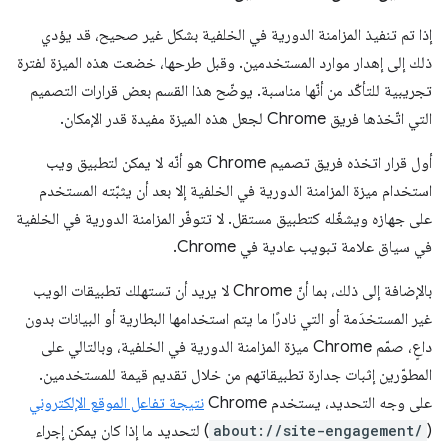
إذا تم تنفيذ المزامنة الدورية في الخلفية بشكل غير صحيح، قد يؤدي
ذلك إلى إهدار موارد المستخدمين. وقبل طرحها، خضعت هذه الميزة لفترة
تجريبية للتأكّد من أنّها مناسبة. يوضّح هذا القسم بعض قرارات التصميم
التي اتّخذها فريق Chrome لجعل هذه الميزة مفيدة قدر الإمكان.
أول قرار اتخذه فريق تصميم Chrome هو أنّه لا يمكن لتطبيق ويب
استخدام ميزة المزامنة الدورية في الخلفية إلا بعد أن يثبّته المستخدم
على جهازه ويشغّله كتطبيق مستقل. لا تتوفّر المزامنة الدورية في الخلفية
في سياق علامة تبويب عادية في Chrome.
بالإضافة إلى ذلك، بما أنّ Chrome لا يريد أن تستهلك تطبيقات الويب
غير المستخدَمة أو التي نادرًا ما يتم استخدامها البطارية أو البيانات بدون
داعٍ، صمّم Chrome ميزة المزامنة الدورية في الخلفية، وبالتالي على
المطوّرين إثبات جدارة تطبيقاتهم من خلال تقديم قيمة للمستخدمين.
على وجه التحديد، يستخدم Chrome
نتيجة تفاعل الموقع الإلكتروني
(
about://site-engagement/
) لتحديد ما إذا كان يمكن إجراء