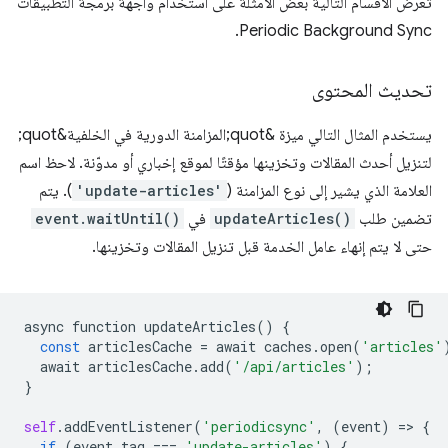
تعرض الأقسام التالية بعض الأمثلة على استخدام واجهة برمجة التطبيقات
Periodic Background Sync.
تحديث المحتوى
يستخدم المثال التالي ميزة &quot;المزامنة الدورية في الخلفية&quot;
لتنزيل أحدث المقالات وتخزينها مؤقتًا لموقع إخباري أو مدوّنة. لاحظ اسم
العلامة الذي يشير إلى نوع المزامنة (
'update-articles'
). يتم
تضمين طلب
updateArticles()
في
event.waitUntil()
حتى لا يتم إنهاء عامل الخدمة قبل تنزيل المقالات وتخزينها.
async
function
updateArticles
()
{
const
articlesCache
=
await
caches
.
open
(
'articles'
await
articlesCache
.
add
(
'/api/articles'
);
}
self
.
addEventListener
(
'periodicsync'
,
(
event
)
=
>
{
if
(
event
.
tag
===
'update-articles'
)
{