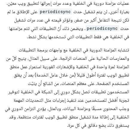
عمليات مزامنة دورية في الخلفية وعدد مرات إجرائها لتطبيق ويب معيّن.
بعبارة أخرى، لن يتم تشغيل حدث
periodicsync
على الإطلاق ما لم
تكن نتيجة التفاعل أكبر من صفر، وتؤثر قيمته في عدد مرات تشغيل
حدث
periodicsync
. ويضمن ذلك أنّ التطبيقات التي تتم مزامنتها
في الخلفية هي فقط التطبيقات التي تستخدمها بشكل نشط.
تتشابه المزامنة الدورية في الخلفية مع واجهات برمجة التطبيقات
والممارسات الحالية على المنصات الرائجة. على سبيل المثال، يتيح كلّ من
المزامنة لمرة واحدة في الخلفية والإشعارات الفورية استمرار عمل منطق
تطبيق الويب لفترة أطول قليلاً (من خلال عامل الخدمة) بعد أن يغلق
المستخدم الصفحة. على معظم المنصات، من الشائع أن يثبّت
المستخدمون تطبيقات تصل بشكل دوري إلى الشبكة في الخلفية لتوفير
تجربة أفضل للمستخدمين عند تنفيذ إجراءات مثل التحديثات المهمة
وجلب المحتوى مسبقًا ومزامنة البيانات. وبالمثل، يؤدي التزامن الدوري في
الخلفية إلى إطالة مدة تشغيل منطق تطبيق الويب لفترات منتظمة، وقد
يستغرق ذلك بضع دقائق في كل مرة.