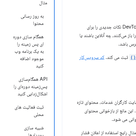
مثال
به روز رسانی
محتوا
یک PWA است که از API Periodic Background Sync استفاده می کند. DevTools Tips PWA نکات جدیدی را برای
 باز می‌کنند، چه آنلاین باشند یا
همگام سازی دوره
ای پس زمینه را
به یک برنامه وب
ثبت می کند.
کد سرویس‌کار
موجود اضافه
کنید
API همگام‌سازی
پس‌زمینه دوره‌ای را
اشکال‌زدایی کنید
مایت کارگران خدمات، محتوای تازه
ثبت فعالیت های
 این مانع از بازخوانی محتوای
محلی
خوانی می شود.
شبیه سازی
ثال رایج استفاده از اعلان فشار
رویدادها