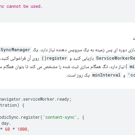
nc cannot be used.
سازی دوره ای پس زمینه به یک سرویس دهنده نیاز دارد. یک
cSyncManager
ServiceWorkerR
بازیابی کنید و
register()
روی آن فراخوانی کنید.
mi
) نیاز دارد. تگ همگام سازی ثبت شده را مشخص می کند تا بتوان همگام سا
و
minInterval
یک روز است.
navigator
.
serviceWorker
.
ready
;
tration
)
{
odicSync
.
register
(
'content-sync'
,
{
day
.
*
60
*
1000
,