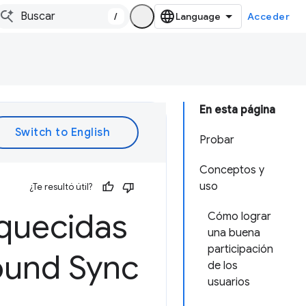
/
Acceder
En esta página
Probar
Conceptos y
uso
¿Te resultó útil?
iquecidas
Cómo lograr
una buena
participación
round Sync
de los
usuarios