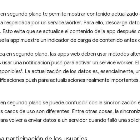
a en segundo plano te permite mostrar contenido actualizado 
a respaldada por un service worker. Para ello, descarga da
a. Esto evita que se actualice el contenido de la app después 
 que la app muestre un indicador de carga de contenido antes d
ódica en segundo plano, las apps web deben usar métodos alte
usar una notificación push para activar un service worker. El
onibles". La actualización de los datos es, esencialmente, 
tificaciones push para actualizaciones realmente importantes,
a en segundo plano se puede confundir con la sincronización
us casos de uso son diferentes. Entre otras cosas, la sincron
a volver a enviar datos a un servidor cuando falló una solici
 participación de los usuarios