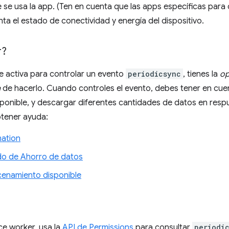
e se usa la app. (Ten en cuenta que las apps específicas par
nta el estado de conectividad y energía del dispositivo.
r?
e activa para controlar un evento
periodicsync
, tienes la
op
n
de hacerlo. Cuando controles el evento, debes tener en cuen
ponible, y descargar diferentes cantidades de datos en resp
btener ayuda:
mation
o de Ahorro de datos
cenamiento disponible
ce worker, usa la
API de Permissions
para consultar
periodi