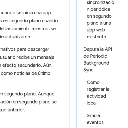
sincronizació
n periódica
cuando se inicia una app
en segundo
tos en segundo plano cuando
plano a una
del lanzamiento mientras se
app web
e actualizarse.
existente
rnativos para descargar
Depura la API
de Periodic
 usuario recibe un mensaje
Background
un efecto secundario. Aún
Sync
 como noticias de último
Cómo
registrar la
 en segundo plano. Aunque
actividad
ización en segundo plano se
local
tud anterior.
Simula
eventos