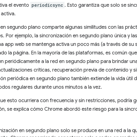
tiva el evento
periodicsync
. Esto garantiza que solo se si
activa.
 en segundo plano comparte algunas similitudes con las prácti
s. Por ejemplo, la sincronización en segundo plano única y la
una app web se mantenga activa un poco más (a través de su 
do la página. En la mayoría de las plataformas, es común qu
n periódicamente a la red en segundo plano para brindar una
tualizaciones críticas, recuperación previa de contenido y s
ón periódica en segundo plano también extiende la vida útil 
odos regulares durante unos minutos a la vez.
que esto ocurriera con frecuencia y sin restricciones, podría
ón, se explica cómo Chrome abordó este riesgo para la sincr
nización en segundo plano solo se produce en una red a la qu