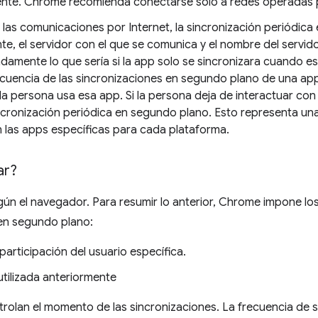
nte. Chrome recomienda conectarse solo a redes operadas p
 las comunicaciones por Internet, la sincronización periódica
ente, el servidor con el que se comunica y el nombre del servido
amente lo que sería si la app solo se sincronizara cuando est
recuencia de las sincronizaciones en segundo plano de una ap
la persona usa esa app. Si la persona deja de interactuar con
sincronización periódica en segundo plano. Esto representa u
en las apps específicas para cada plataforma.
ar?
gún el navegador. Para resumir lo anterior, Chrome impone los
 en segundo plano:
articipación del usuario específica.
utilizada anteriormente
rolan el momento de las sincronizaciones. La frecuencia de s