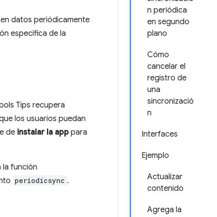
n periódica
icen datos periódicamente
en segundo
ón específica de la
plano
Cómo
cancelar el
registro de
una
sincronizació
ools Tips recupera
n
 que los usuarios puedan
te de
instalar la app
para
Interfaces
Ejemplo
n la función
Actualizar
ento
periodicsync
.
contenido
Agrega la