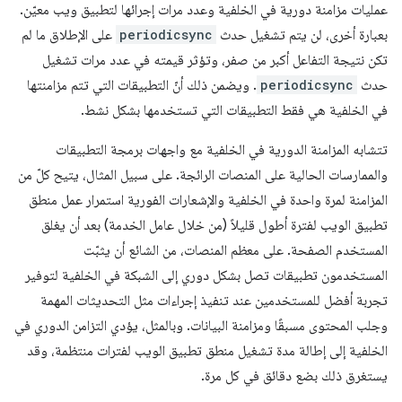
عمليات مزامنة دورية في الخلفية وعدد مرات إجرائها لتطبيق ويب معيّن.
بعبارة أخرى، لن يتم تشغيل حدث
periodicsync
على الإطلاق ما لم
تكن نتيجة التفاعل أكبر من صفر، وتؤثر قيمته في عدد مرات تشغيل
حدث
periodicsync
. ويضمن ذلك أنّ التطبيقات التي تتم مزامنتها
في الخلفية هي فقط التطبيقات التي تستخدمها بشكل نشط.
تتشابه المزامنة الدورية في الخلفية مع واجهات برمجة التطبيقات
والممارسات الحالية على المنصات الرائجة. على سبيل المثال، يتيح كلّ من
المزامنة لمرة واحدة في الخلفية والإشعارات الفورية استمرار عمل منطق
تطبيق الويب لفترة أطول قليلاً (من خلال عامل الخدمة) بعد أن يغلق
المستخدم الصفحة. على معظم المنصات، من الشائع أن يثبّت
المستخدمون تطبيقات تصل بشكل دوري إلى الشبكة في الخلفية لتوفير
تجربة أفضل للمستخدمين عند تنفيذ إجراءات مثل التحديثات المهمة
وجلب المحتوى مسبقًا ومزامنة البيانات. وبالمثل، يؤدي التزامن الدوري في
الخلفية إلى إطالة مدة تشغيل منطق تطبيق الويب لفترات منتظمة، وقد
يستغرق ذلك بضع دقائق في كل مرة.