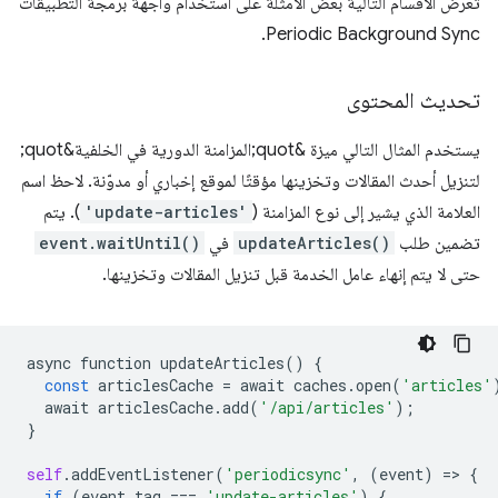
تعرض الأقسام التالية بعض الأمثلة على استخدام واجهة برمجة التطبيقات
Periodic Background Sync.
تحديث المحتوى
يستخدم المثال التالي ميزة &quot;المزامنة الدورية في الخلفية&quot;
لتنزيل أحدث المقالات وتخزينها مؤقتًا لموقع إخباري أو مدوّنة. لاحظ اسم
العلامة الذي يشير إلى نوع المزامنة (
'update-articles'
). يتم
تضمين طلب
updateArticles()
في
event.waitUntil()
حتى لا يتم إنهاء عامل الخدمة قبل تنزيل المقالات وتخزينها.
async
function
updateArticles
()
{
const
articlesCache
=
await
caches
.
open
(
'articles'
await
articlesCache
.
add
(
'/api/articles'
);
}
self
.
addEventListener
(
'periodicsync'
,
(
event
)
=
>
{
if
(
event
.
tag
===
'update-articles'
)
{