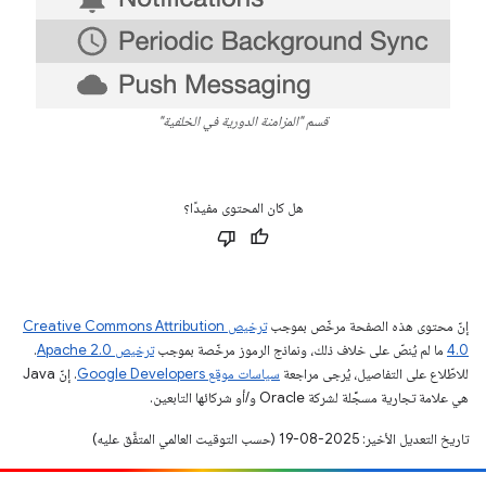
قسم "المزامنة الدورية في الخلفية"
هل كان المحتوى مفيدًا؟
إنّ محتوى هذه الصفحة مرخّص بموجب
ترخيص Creative Commons Attribution
4.0‏
ما لم يُنصّ على خلاف ذلك، ونماذج الرموز مرخّصة بموجب
ترخيص Apache 2.0‏
.
للاطّلاع على التفاصيل، يُرجى مراجعة
سياسات موقع Google Developers‏
. إنّ Java
هي علامة تجارية مسجَّلة لشركة Oracle و/أو شركائها التابعين.
تاريخ التعديل الأخير: 2025-08-19 (حسب التوقيت العالمي المتفَّق عليه)