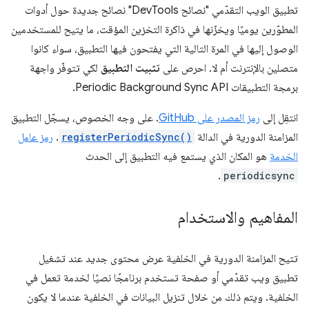
تطبيق الويب التقدّمي "نصائح DevTools" نصائح جديدة حول أدوات
المطوّرين يوميًا ويخزّنها في ذاكرة التخزين المؤقت، ما يتيح للمستخدمين
الوصول إليها في المرة التالية التي يفتحون فيها التطبيق، سواء كانوا
متصلين بالإنترنت أم لا. احرص على
تثبيت التطبيق
لكي تتوفّر واجهة
برمجة التطبيقات Periodic Background Sync API.
انتقِل إلى
رمز المصدر على GitHub
. على وجه الخصوص، يسجّل التطبيق
المزامنة الدورية في الدالة
registerPeriodicSync()
.
رمز عامل
الخدمة
هو المكان الذي يستمع فيه التطبيق إلى الحدث
.
periodicsync
المفاهيم والاستخدام
تتيح المزامنة الدورية في الخلفية عرض محتوى جديد عند تشغيل
تطبيق ويب تقدّمي أو صفحة تستخدم برنامجًا نصيًا لخدمة تعمل في
الخلفية. ويتم ذلك من خلال تنزيل البيانات في الخلفية عندما لا يكون