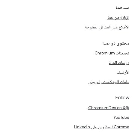
مساهمة
الإبلاغ عن خطأ
الاطّلاع على المشاكل المفتوحة
محتوى ذو صلة
تحديثات Chromium
دراسات الحالة
الأرشيف
ملفات البودكاست والعروض
Follow
@ChromiumDev on X
YouTube
Chrome للمطوّرين على LinkedIn