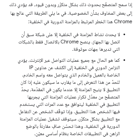
إذا سمح المتصفّح بحدوث ذلك بشكل متكرّر وبدون قيود، قد يؤدي ذلك
إلى بعض المخاوف بشأن الخصوصية. في ما يلي الطريقة التي عالج بها
Chrome هذا الخطر المرتبط بالمزامنة الدورية في الخلفية:
لا يحدث نشاط المزامنة في الخلفية إلا على شبكة سبق أن
اتصل بها الجهاز. ينصح Chrome بالاتصال فقط بالشبكات
التي تديرها جهات موثوقة.
كما هو الحال مع جميع عمليات التواصل عبر الإنترنت، يؤدي
التزامن الدوري في الخلفية إلى الكشف عن عناوين IP
الخاصة بالعميل والخادم الذي يتواصل معه واسم الخادم.
للحدّ من هذا التعرض إلى ما يقارب ما سيكون عليه إذا كان
التطبيق لا يتيح المزامنة إلا عندما يكون في المقدّمة، يحدّ
المتصفّح من معدّل تكرار عمليات المزامنة التي يجريها
التطبيق في الخلفية ليتوافق مع عدد المرات التي يستخدم
فيها الشخص هذا التطبيق. وإذا توقّف الشخص عن التفاعل
مع التطبيق بشكل متكرّر، سيتوقف تشغيل عمليات المزامنة
الدورية في الخلفية. وهذا تحسّن صافٍ مقارنةً بالوضع
الراهن في التطبيقات الخاصة بنظام أساسي معيّن.