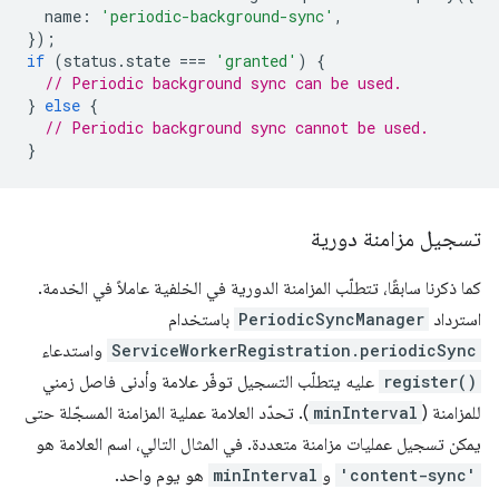
name
:
'periodic-background-sync'
,
});
if
(
status
.
state
===
'granted'
)
{
// Periodic background sync can be used.
}
else
{
// Periodic background sync cannot be used.
}
تسجيل مزامنة دورية
كما ذكرنا سابقًا، تتطلّب المزامنة الدورية في الخلفية عاملاً في الخدمة.
استرداد
PeriodicSyncManager
باستخدام
ServiceWorkerRegistration.periodicSync
واستدعاء
register()
عليه يتطلّب التسجيل توفّر علامة وأدنى فاصل زمني
للمزامنة (
minInterval
). تحدّد العلامة عملية المزامنة المسجّلة حتى
يمكن تسجيل عمليات مزامنة متعددة. في المثال التالي، اسم العلامة هو
'content-sync'
و
minInterval
هو يوم واحد.