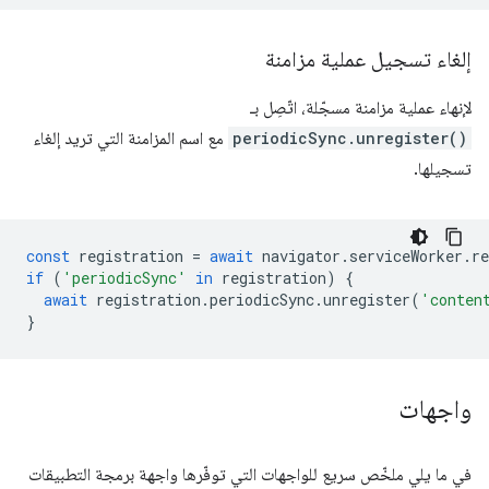
إلغاء تسجيل عملية مزامنة
لإنهاء عملية مزامنة مسجّلة، اتّصِل بـ
periodicSync.unregister()
مع اسم المزامنة التي تريد إلغاء
تسجيلها.
const
registration
=
await
navigator
.
serviceWorker
.
re
if
(
'periodicSync'
in
registration
)
{
await
registration
.
periodicSync
.
unregister
(
'conten
}
واجهات
في ما يلي ملخّص سريع للواجهات التي توفّرها واجهة برمجة التطبيقات