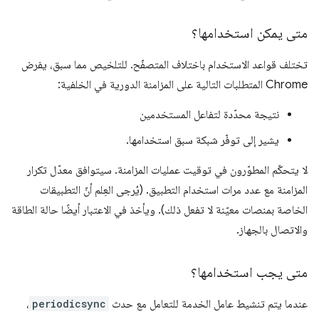
متى يمكن استخدامها؟
تختلف قواعد الاستخدام باختلاف المتصفّح. للتلخيص مما سبق، يفرض
Chrome المتطلبات التالية على المزامنة الدورية في الخلفية:
نتيجة محدّدة لتفاعل المستخدمين
يشير إلى توفّر شبكة سبق استخدامها.
لا يتحكّم المطوّرون في توقيت عمليات المزامنة. سيتوافق معدّل تكرار
المزامنة مع عدد مرات استخدام التطبيق. (يُرجى العِلم أنّ التطبيقات
الخاصة بمنصات معيّنة لا تفعل ذلك). ويأخذ في الاعتبار أيضًا حالة الطاقة
والاتصال بالجهاز.
متى يجب استخدامها؟
عندما يتم تنشيط عامل الخدمة للتعامل مع حدث
periodicsync
،