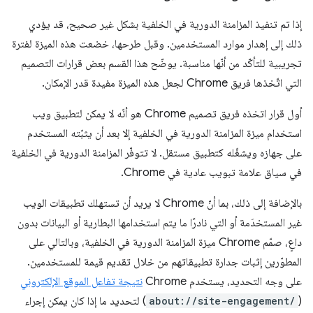
إذا تم تنفيذ المزامنة الدورية في الخلفية بشكل غير صحيح، قد يؤدي
ذلك إلى إهدار موارد المستخدمين. وقبل طرحها، خضعت هذه الميزة لفترة
تجريبية للتأكّد من أنّها مناسبة. يوضّح هذا القسم بعض قرارات التصميم
التي اتّخذها فريق Chrome لجعل هذه الميزة مفيدة قدر الإمكان.
أول قرار اتخذه فريق تصميم Chrome هو أنّه لا يمكن لتطبيق ويب
استخدام ميزة المزامنة الدورية في الخلفية إلا بعد أن يثبّته المستخدم
على جهازه ويشغّله كتطبيق مستقل. لا تتوفّر المزامنة الدورية في الخلفية
في سياق علامة تبويب عادية في Chrome.
بالإضافة إلى ذلك، بما أنّ Chrome لا يريد أن تستهلك تطبيقات الويب
غير المستخدَمة أو التي نادرًا ما يتم استخدامها البطارية أو البيانات بدون
داعٍ، صمّم Chrome ميزة المزامنة الدورية في الخلفية، وبالتالي على
المطوّرين إثبات جدارة تطبيقاتهم من خلال تقديم قيمة للمستخدمين.
على وجه التحديد، يستخدم Chrome
نتيجة تفاعل الموقع الإلكتروني
(
about://site-engagement/
) لتحديد ما إذا كان يمكن إجراء