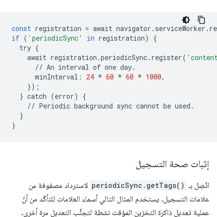
const
registration
=
await
navigator
.
serviceWorker
.
re
if
(
'periodicSync'
in
registration
)
{
try
{
await
registration
.
periodicSync
.
register
(
'conten
//
An
interval
of
one
day
.
minInterval
:
24
*
60
*
60
*
1000
,
});
}
catch
(
error
)
{
//
Periodic
background
sync
cannot
be
used
.
}
}
إثبات صحة التسجيل
اتّصِل بـ
periodicSync.getTags()
لاسترداد مصفوفة من
علامات التسجيل. يستخدم المثال التالي أسماء العلامات للتأكّد من أنّ
عملية تعديل ذاكرة التخزين المؤقت نشطة لتجنُّب التعديل مرة أخرى.