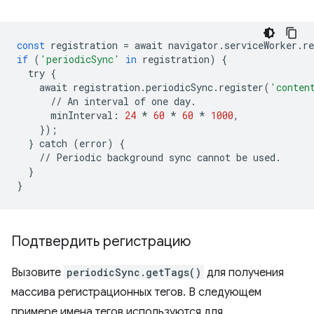
const
registration
=
await
navigator
.
serviceWorker
.
re
if
(
'periodicSync'
in
registration
)
{
try
{
await
registration
.
periodicSync
.
register
(
'conten
//
An
interval
of
one
day
.
minInterval
:
24
*
60
*
60
*
1000
,
});
}
catch
(
error
)
{
//
Periodic
background
sync
cannot
be
used
.
}
}
Подтвердить регистрацию
Вызовите
periodicSync.getTags()
для получения
массива регистрационных тегов. В следующем
примере имена тегов используются для