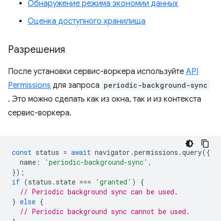
Обнаружение режима экономии данных
Оценка доступного хранилища
Разрешения
После установки сервис-воркера используйте
API
Permissions
для запроса
periodic-background-sync
. Это можно сделать как из окна, так и из контекста
сервис-воркера.
const
status
=
await
navigator
.
permissions
.
query
({
name
:
'periodic-background-sync'
,
});
if
(
status
.
state
===
'granted'
)
{
// Periodic background sync can be used.
}
else
{
// Periodic background sync cannot be used.