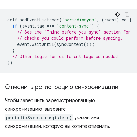
self
.
addEventListener
(
'periodicsync'
,
(
event
)
=
>
{
if
(
event
.
tag
===
'content-sync'
)
{
// See the "Think before you sync" section for
// checks you could perform before syncing.
event
.
waitUntil
(
syncContent
());
}
// Other logic for different tags as needed.
});
Отменить регистрацию синхронизации
Чтобы завершить зарегистрированную
синхронизацию, вызовите
periodicSync.unregister()
указав имя
синхронизации, которую вы хотите отменить.