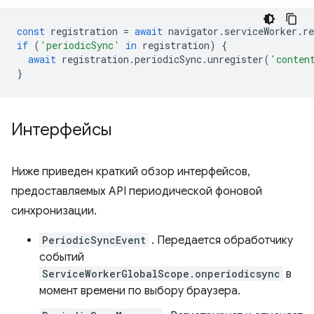
const
registration
=
await
navigator
.
serviceWorker
.
re
if
(
'periodicSync'
in
registration
)
{
await
registration
.
periodicSync
.
unregister
(
'conten
}
Интерфейсы
Ниже приведен краткий обзор интерфейсов,
предоставляемых API периодической фоновой
синхронизации.
PeriodicSyncEvent
. Передается обработчику
событий
ServiceWorkerGlobalScope.onperiodicsync
в
момент времени по выбору браузера.