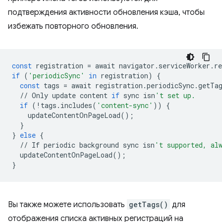
подтверждения активности обновления кэша, чтобы
избежать повторного обновления.
const
registration
=
await
navigator
.
serviceWorker
.
re
if
(
'periodicSync'
in
registration
)
{
const
tags
=
await
registration
.
periodicSync
.
getTa
//
Only
update
content
if
sync
isn
't set up.
if
(
!
tags
.
includes
(
'content-sync'
))
{
updateContentOnPageLoad
();
}
}
else
{
//
If
periodic
background
sync
isn
't supported, al
updateContentOnPageLoad
();
}
Вы также можете использовать
getTags()
для
отображения списка активных регистраций на