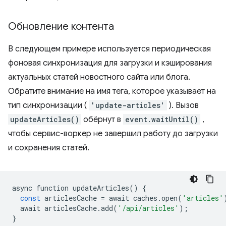
Обновление контента
В следующем примере используется периодическая
фоновая синхронизация для загрузки и кэширования
актуальных статей новостного сайта или блога.
Обратите внимание на имя тега, которое указывает на
тип синхронизации (
'update-articles'
). Вызов
updateArticles()
обёрнут в
event.waitUntil()
,
чтобы сервис-воркер не завершил работу до загрузки
и сохранения статей.
async
function
updateArticles
()
{
const
articlesCache
=
await
caches
.
open
(
'articles'
await
articlesCache
.
add
(
'/api/articles'
);
}