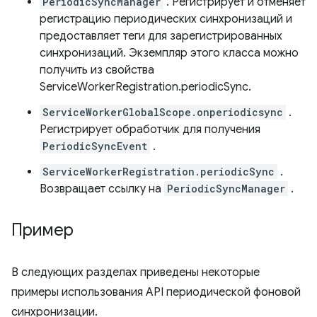
PeriodicSyncManager
. Регистрирует и отменяет
регистрацию периодических синхронизаций и
предоставляет теги для зарегистрированных
синхронизаций. Экземпляр этого класса можно
получить из свойства
ServiceWorkerRegistration.periodicSync.
ServiceWorkerGlobalScope.onperiodicsync
.
Регистрирует обработчик для получения
PeriodicSyncEvent
.
ServiceWorkerRegistration.periodicSync
.
Возвращает ссылку на
PeriodicSyncManager
.
Пример
В следующих разделах приведены некоторые
примеры использования API периодической фоновой
синхронизации.