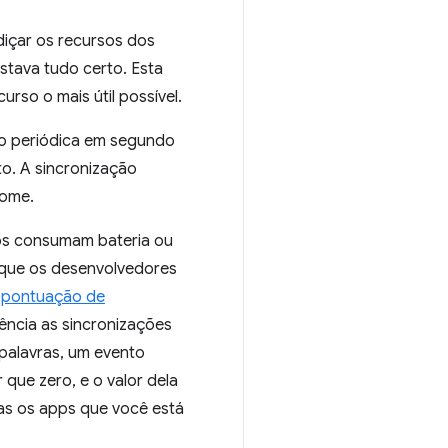
diçar os recursos dos
stava tudo certo. Esta
rso o mais útil possível.
ão periódica em segundo
to. A sincronização
rome.
os consumam bateria ou
 que os desenvolvedores
a
pontuação de
ência as sincronizações
palavras, um evento
que zero, e o valor dela
as os apps que você está