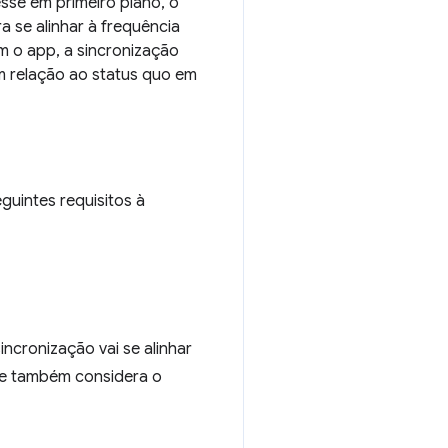
sse em primeiro plano, o
 se alinhar à frequência
m o app, a sincronização
m relação ao status quo em
uintes requisitos à
ncronização vai se alinhar
Ele também considera o