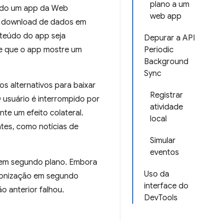
plano a um
ando um app da Web
web app
z o download de dados em
teúdo do app seja
Depurar a API
de que o app mostre um
Periodic
Background
Sync
s alternativos para baixar
Registrar
 usuário é interrompido por
atividade
e um efeito colateral.
local
tes, como notícias de
Simular
eventos
 em segundo plano. Embora
Uso da
cronização em segundo
interface do
 anterior falhou.
DevTools