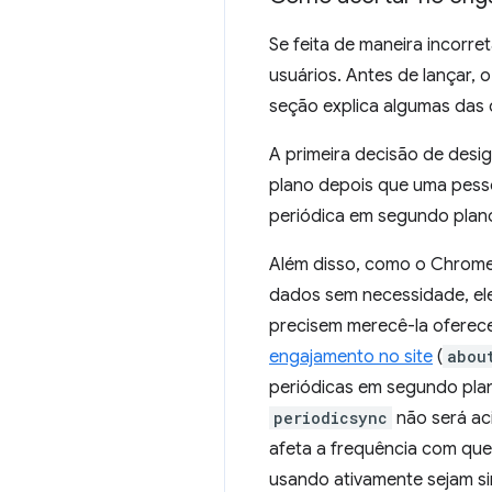
Se feita de maneira incorr
usuários. Antes de lançar,
seção explica algumas das 
A primeira decisão de des
plano depois que uma pessoa
periódica em segundo plano
Além disso, como o Chrom
dados sem necessidade, el
precisem merecê-la oferec
engajamento no site
(
abou
periódicas em segundo pla
periodicsync
não será ac
afeta a frequência com qu
usando ativamente sejam s