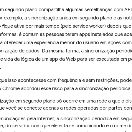
em segundo plano compartilha algumas semelhanças com APIs
r exemplo, a sincronização única em segundo plano e as not
 fique ativa por mais tempo (pelo service worker) depois qu
ataformas, é comum as pessoas terem apps instalados que ac
 oferecer uma experiência melhor do usuário em ações como 
onização de dados. Da mesma forma, a sincronização periód
 vida da lógica de um app da Web para ser executada em pe
.
que isso acontecesse com frequência e sem restrições, pode
o Chrome abordou esse risco para a sincronização periódica
nização em segundo plano só ocorre em uma rede a que o disp
 você se conecte apenas a redes operadas por partes conf
unicações pela Internet, a sincronização periódica em segu
te, do servidor com que ele está se comunicando e o nome do 