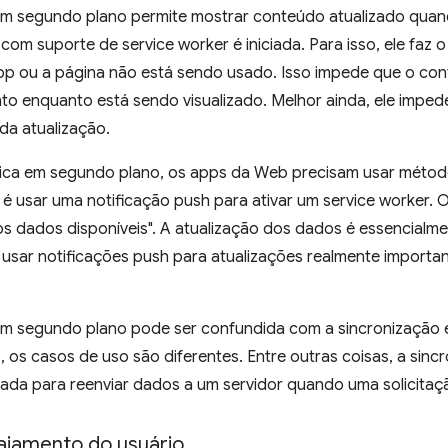
 em segundo plano permite mostrar conteúdo atualizado qu
com suporte de service worker é iniciada. Para isso, ele fa
p ou a página não está sendo usado. Isso impede que o con
to enquanto está sendo visualizado. Melhor ainda, ele impe
da atualização.
ica em segundo plano, os apps da Web precisam usar método
usar uma notificação push para ativar um service worker. O
ados disponíveis". A atualização dos dados é essencialment
usar notificações push para atualizações realmente importan
 em segundo plano pode ser confundida com a sincronização
os casos de uso são diferentes. Entre outras coisas, a sin
da para reenviar dados a um servidor quando uma solicitação
ajamento do usuário