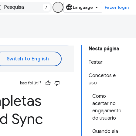
/
Fazer login
Nesta página
Testar
Conceitos e
uso
Isso foi útil?
mpletas
Como
acertar no
engajamento
nd Sync
do usuário
Quando ela