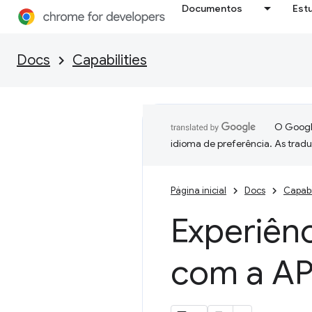
Documentos
Est
Docs
Capabilities
O Google
idioma de preferência. As trad
Página inicial
Docs
Capabi
Experiênc
com a AP