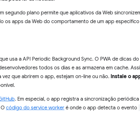
 em segundo plano permite que aplicativos da Web sincroniz
o os apps da Web do comportamento de um app específico 
ue usa a API Periodic Background Sync. O PWA de dicas do
desenvolvedores todos os dias e as armazena em cache. Ass
a vez que abrirem o app, estejam on-line ou não.
Instale o ap
onível.
GitHub
. Em especial, o app registra a sincronização periódic
. O
código do service worker
é onde o app detecta o evento