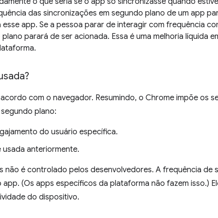
amente o que seria se o app só sincronizasse quando estive
equência das sincronizações em segundo plano de um app para
esse app. Se a pessoa parar de interagir com frequência co
plano parará de ser acionada. Essa é uma melhoria líquida e
lataforma.
usada?
 acordo com o navegador. Resumindo, o Chrome impõe os seg
 segundo plano:
ajamento do usuário específica.
 usada anteriormente.
 não é controlado pelos desenvolvedores. A frequência de si
 app. (Os apps específicos da plataforma não fazem isso.) 
vidade do dispositivo.