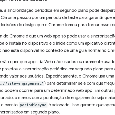
eta, a sincronização periódica em segundo plano pode desper
 o Chrome passou por um período de teste para garantir que e
decisões de design que o Chrome tomou para tornar esse recu
ign do Chrome é que um web app só pode usar a sincronizaç
 o instala no dispositivo e o inicia como um aplicativo distin
 não está disponível no contexto de uma guia normal no Ch
e não quer que apps da Web não usados ou raramente usad
e projetou a sincronização periódica em segundo plano para
endo valor aos usuários. Especificamente, o Chrome usa um
t://site-engagement/
) para determinar se e com que frequ
no podem ocorrer para um determinado web app. Em outras 
ionado, a menos que a pontuação de engajamento seja maior 
e o evento
periodicsync
é acionado. Isso garante que apen
incronizados em segundo plano.