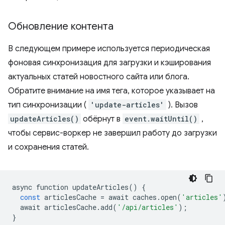
Обновление контента
В следующем примере используется периодическая
фоновая синхронизация для загрузки и кэширования
актуальных статей новостного сайта или блога.
Обратите внимание на имя тега, которое указывает на
тип синхронизации (
'update-articles'
). Вызов
updateArticles()
обёрнут в
event.waitUntil()
,
чтобы сервис-воркер не завершил работу до загрузки
и сохранения статей.
async
function
updateArticles
()
{
const
articlesCache
=
await
caches
.
open
(
'articles'
await
articlesCache
.
add
(
'/api/articles'
);
}