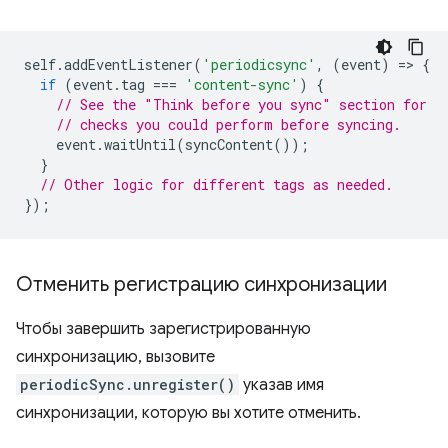
self
.
addEventListener
(
'periodicsync'
,
(
event
)
=
>
{
if
(
event
.
tag
===
'content-sync'
)
{
// See the "Think before you sync" section for
// checks you could perform before syncing.
event
.
waitUntil
(
syncContent
());
}
// Other logic for different tags as needed.
});
Отменить регистрацию синхронизации
Чтобы завершить зарегистрированную
синхронизацию, вызовите
periodicSync.unregister()
указав имя
синхронизации, которую вы хотите отменить.