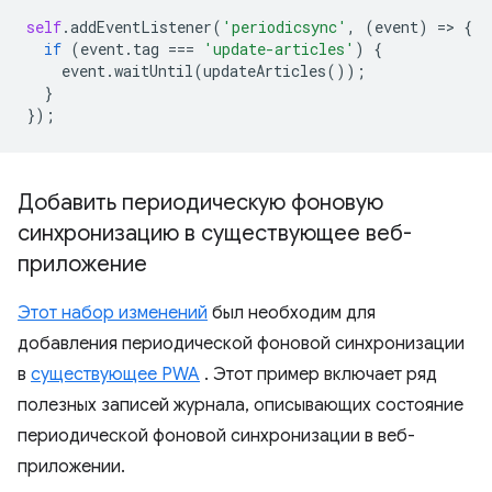
self
.
addEventListener
(
'periodicsync'
,
(
event
)
=
>
{
if
(
event
.
tag
===
'update-articles'
)
{
event
.
waitUntil
(
updateArticles
());
}
});
Добавить периодическую фоновую
синхронизацию в существующее веб-
приложение
Этот набор изменений
был необходим для
добавления периодической фоновой синхронизации
в
существующее PWA
. Этот пример включает ряд
полезных записей журнала, описывающих состояние
периодической фоновой синхронизации в веб-
приложении.