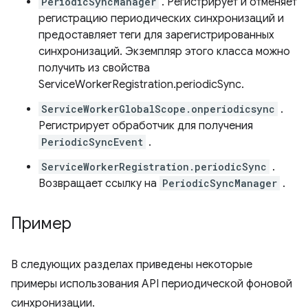
PeriodicSyncManager
. Регистрирует и отменяет
регистрацию периодических синхронизаций и
предоставляет теги для зарегистрированных
синхронизаций. Экземпляр этого класса можно
получить из свойства
ServiceWorkerRegistration.periodicSync.
ServiceWorkerGlobalScope.onperiodicsync
.
Регистрирует обработчик для получения
PeriodicSyncEvent
.
ServiceWorkerRegistration.periodicSync
.
Возвращает ссылку на
PeriodicSyncManager
.
Пример
В следующих разделах приведены некоторые
примеры использования API периодической фоновой
синхронизации.