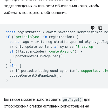
подтверждения активности обновления кэша, чтобы
избежать повторного обновления.
const
registration
=
await
navigator
.
serviceWorker
.
re
if
(
'periodicSync'
in
registration
)
{
const
tags
=
await
registration
.
periodicSync
.
getTa
//
Only
update
content
if
sync
isn
't set up.
if
(
!
tags
.
includes
(
'content-sync'
))
{
updateContentOnPageLoad
();
}
}
else
{
//
If
periodic
background
sync
isn
't supported, al
updateContentOnPageLoad
();
}
Вы также можете использовать
getTags()
для
отображения списка активных регистраций на