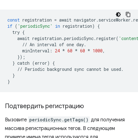
const
registration
=
await
navigator
.
serviceWorker
.
re
if
(
'periodicSync'
in
registration
)
{
try
{
await
registration
.
periodicSync
.
register
(
'conten
//
An
interval
of
one
day
.
minInterval
:
24
*
60
*
60
*
1000
,
});
}
catch
(
error
)
{
//
Periodic
background
sync
cannot
be
used
.
}
}
Подтвердить регистрацию
Вызовите
periodicSync.getTags()
для получения
массива регистрационных тегов. В следующем
примере имена тегов используются для