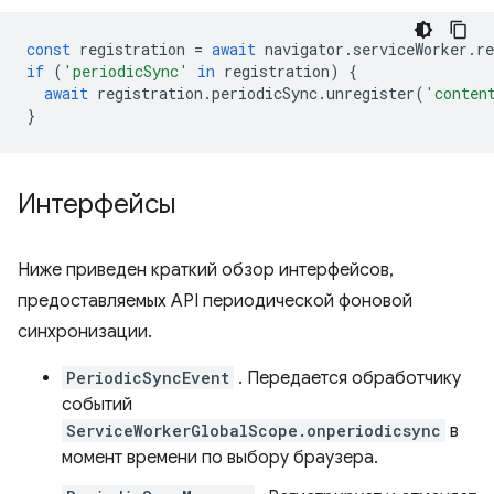
const
registration
=
await
navigator
.
serviceWorker
.
re
if
(
'periodicSync'
in
registration
)
{
await
registration
.
periodicSync
.
unregister
(
'conten
}
Интерфейсы
Ниже приведен краткий обзор интерфейсов,
предоставляемых API периодической фоновой
синхронизации.
PeriodicSyncEvent
. Передается обработчику
событий
ServiceWorkerGlobalScope.onperiodicsync
в
момент времени по выбору браузера.