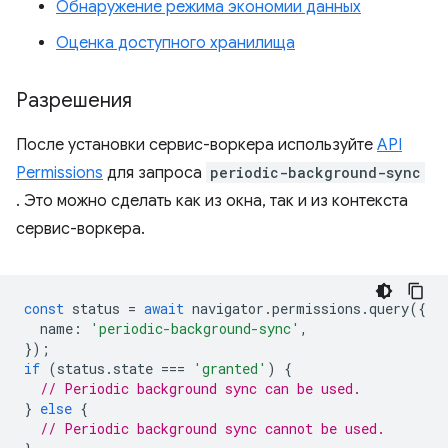
Обнаружение режима экономии данных
Оценка доступного хранилища
Разрешения
После установки сервис-воркера используйте
API
Permissions
для запроса
periodic-background-sync
. Это можно сделать как из окна, так и из контекста
сервис-воркера.
const
status
=
await
navigator
.
permissions
.
query
({
name
:
'periodic-background-sync'
,
});
if
(
status
.
state
===
'granted'
)
{
// Periodic background sync can be used.
}
else
{
// Periodic background sync cannot be used.