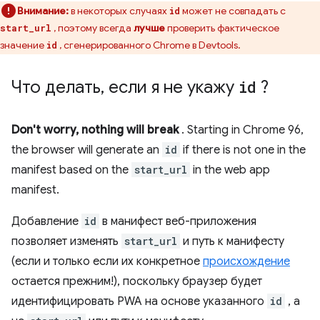
Внимание:
в некоторых случаях
может не совпадать с
id
, поэтому всегда
лучше
проверить фактическое
start_url
значение
, сгенерированного Chrome в Devtools.
id
Что делать
,
если я не укажу
id
?
Don't worry, nothing will break
. Starting in Chrome 96,
the browser will generate an
id
if there is not one in the
manifest based on the
start_url
in the web app
manifest.
Добавление
id
в манифест веб-приложения
позволяет изменять
start_url
и путь к манифесту
(если и только если их конкретное
происхождение
остается прежним!), поскольку браузер будет
идентифицировать PWA на основе указанного
id
, а