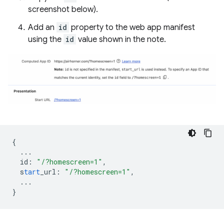
screenshot below).
Add an
id
property to the web app manifest
using the
id
value shown in the note.
{
...
id
:
"/?homescreen=1"
,
s
tart
_url
:
"/?homescreen=1"
,
...
}