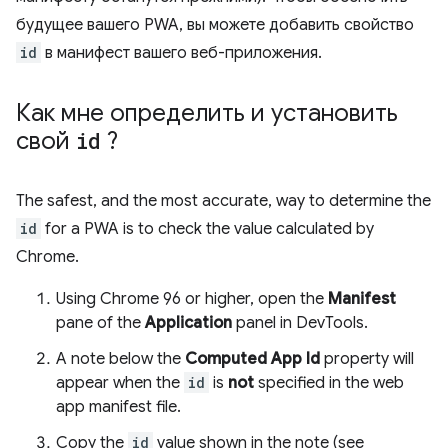
будущее вашего PWA, вы можете добавить свойство
id
в манифест вашего веб-приложения.
Как мне определить и установить
свой
id
?
The safest, and the most accurate, way to determine the
id
for a PWA is to check the value calculated by
Chrome.
Using Chrome 96 or higher, open the
Manifest
pane of the
Application
panel in DevTools.
A note below the
Computed App Id
property will
appear when the
id
is
not
specified in the web
app manifest file.
Copy the
id
value shown in the note (see