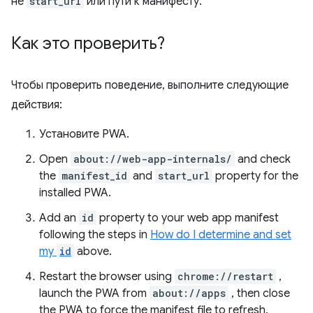
не
start_url
или пути к манифесту.
Как это проверить?
Чтобы проверить поведение, выполните следующие
действия:
Установите PWA.
Open
about://web-app-internals/
and check
the
manifest_id
and
start_url
property for the
installed PWA.
Add an
id
property to your web app manifest
following the steps in
How do I determine and set
my
id
above.
Restart the browser using
chrome://restart
,
launch the PWA from
about://apps
, then close
the PWA to force the manifest file to refresh.