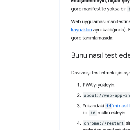
Endişelenmeyin, hiçbir şe
göre manifest'te yoksa bir
Web uygulaması manifestin
kaynakları
aynı kaldığında). 
göre tanımlamasıdır.
Bunu nasıl test ede
Davranışı test etmek için aş
PWA'yı yükleyin.
about://web-app-in
Yukarıdaki
id
'mi nasıl
bir
id
mülkü ekleyin.
chrome://restart
si