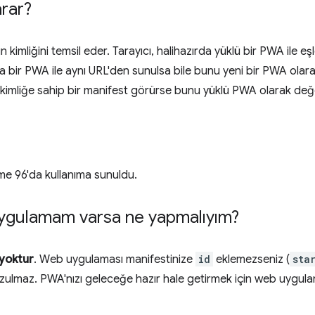
arar?
 kimliğini temsil eder. Tarayıcı, halihazırda yüklü bir PWA ile eş
bir PWA ile aynı URL'den sunulsa bile bunu yeni bir PWA olara
kimliğe sahip bir manifest görürse bunu yüklü PWA olarak değe
me 96'da kullanıma sunuldu.
ygulamam varsa ne yapmalıyım?
yoktur
. Web uygulaması manifestinize
id
eklemezseniz (
sta
bozulmaz. PWA'nızı geleceğe hazır hale getirmek için web uygul