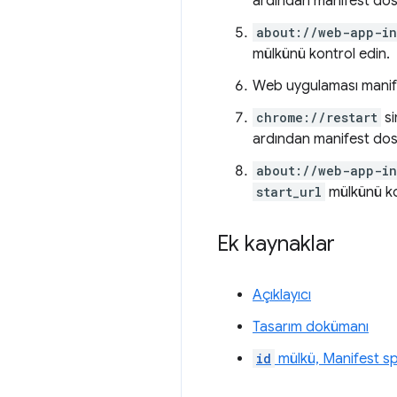
ardından manifest dosy
about://web-app-in
mülkünü kontrol edin.
Web uygulaması manif
chrome://restart
si
ardından manifest dosy
about://web-app-in
start_url
mülkünü ko
Ek kaynaklar
Açıklayıcı
Tasarım dokümanı
id
mülkü, Manifest sp