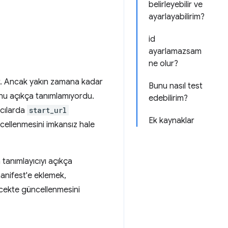
belirleyebilir ve
ayarlayabilirim?
id
ayarlamazsam
ne olur?
kir. Ancak yakın zamana kadar
Bunu nasıl test
unu açıkça tanımlamıyordu.
edebilirim?
ıcılarda
start_url
Ek kaynaklar
üncellenmesini imkansız hale
tanımlayıcıyı açıkça
nifest'e eklemek,
ecekte güncellenmesini