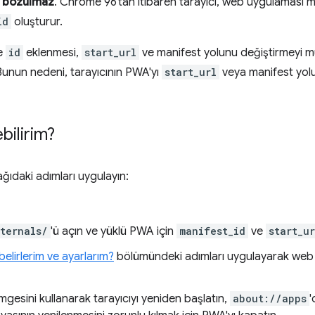
y bozulmaz
. Chrome 96'tan itibaren tarayıcı, web uygulaması m
id
oluşturur.
e
id
eklenmesi,
start_url
ve manifest yolunu değiştirmeyi mü
Bunun nedeni, tarayıcının PWA'yı
start_url
veya manifest yolu 
bilirim?
ağıdaki adımları uygulayın:
ternals/
'ü açın ve yüklü PWA için
manifest_id
ve
start_ur
 belirlerim ve ayarlarım?
bölümündeki adımları uygulayarak web 
mgesini kullanarak tarayıcıyı yeniden başlatın,
about://apps
'