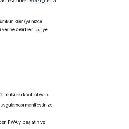
anifest'indeki
start_url
'a
mkün kılar (yalnızca
yerine belirtilen
id
'ye
l
mülkünü kontrol edin.
uygulaması manifestinize
den PWA'yı başlatın ve