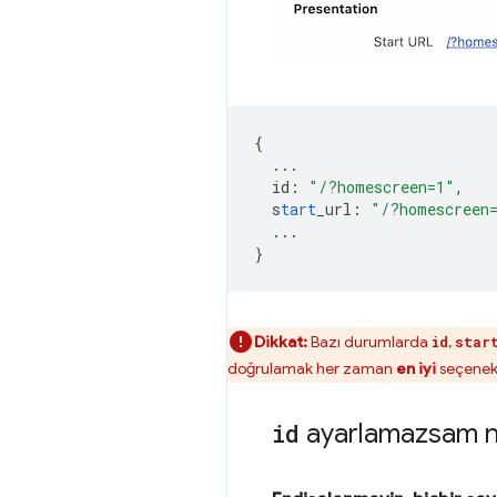
{
...
id
:
"/?homescreen=1"
,
s
tart
_url
:
"/?homescreen
...
}
Dikkat:
Bazı durumlarda
,
id
star
doğrulamak her zaman
en iyi
seçenekt
id
ayarlamazsam n