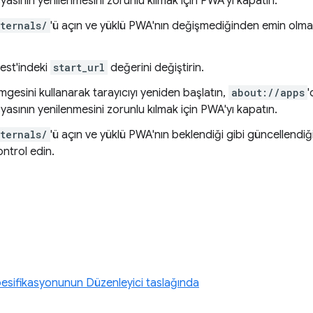
asının yenilenmesini zorunlu kılmak için PWA'yı kapatın.
ternals/
'ü açın ve yüklü PWA'nın değişmediğinden emin olma
est'indeki
start_url
değerini değiştirin.
mgesini kullanarak tarayıcıyı yeniden başlatın,
about://apps
'
asının yenilenmesini zorunlu kılmak için PWA'yı kapatın.
ternals/
'ü açın ve yüklü PWA'nın beklendiği gibi güncellendiğ
ntrol edin.
esifikasyonunun Düzenleyici taslağında