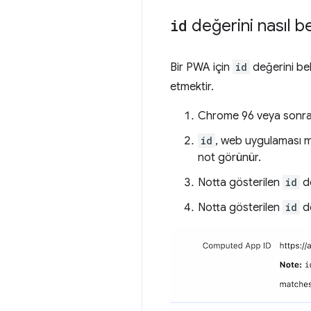
id
değerini nasıl be
Bir PWA için
id
değerini be
etmektir.
Chrome 96 veya sonrak
id
, web uygulaması 
not görünür.
Notta gösterilen
id
de
Notta gösterilen
id
de