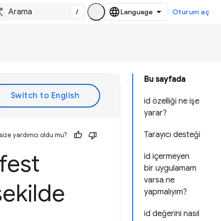
/
Oturum aç
Bu sayfada
id özelliği ne işe
yarar?
Tarayıcı desteği
size yardımcı oldu mu?
fest
id içermeyen
bir uygulamam
varsa ne
şekilde
yapmalıyım?
id değerini nasıl