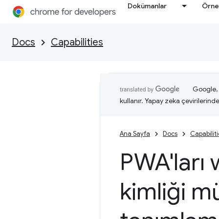
Dokümanlar
Örne
Docs
Capabilities
Google, i
kullanır. Yapay zeka çevirilerinde 
Ana Sayfa
Docs
Capabilit
PWA'ları
kimliği m