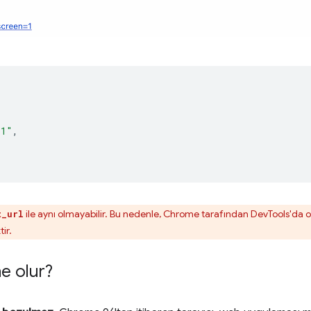
=1"
,
ile aynı olmayabilir. Bu nedenle, Chrome tarafından DevTools'da 
t_url
ir.
e olur?