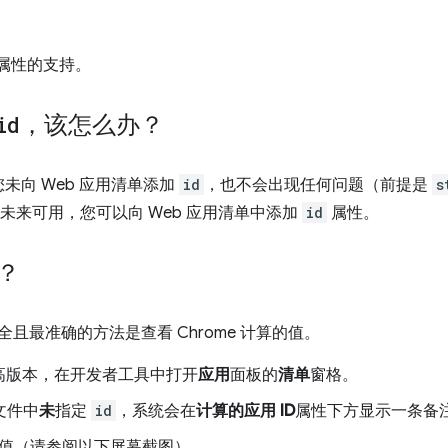
属性的支持。
id
，该怎么办？
未向 Web 应用清单添加
id
，也不会出现任何问题（前提是
s
在未来可用，您可以向 Web 应用清单中添加
id
属性。
？
全且最准确的方法是查看 Chrome 计算的值。
 或更高版本，在开发者工具中打开
应用
面板的
清单
窗格。
文件中
未
指定
id
，系统会在
计算的应用 ID
属性下方显示一条备
值（请参阅以下屏幕截图）。