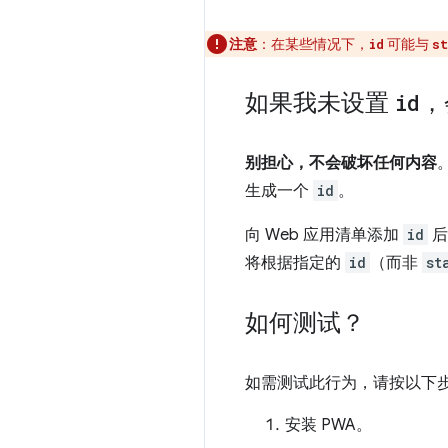
注意
：在某些情况下，
可能与
id
st
如果我未设置
id
，
别担心，不会破坏任何内容
生成一个
id
。
向 Web 应用清单添加
id
后
将根据指定的
id
（而非
st
如何测试？
如需测试此行为，请按以下
安装 PWA。