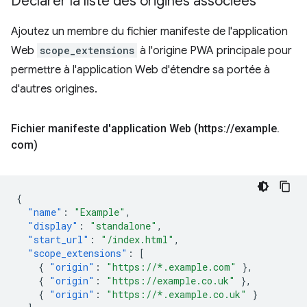
Déclarer la liste des origines associées
Ajoutez un membre du fichier manifeste de l'application
Web
scope_extensions
à l'origine PWA principale pour
permettre à l'application Web d'étendre sa portée à
d'autres origines.
Fichier manifeste d'application Web (https:
/
/
example
.
com)
{
"name"
:
"Example"
,
"display"
:
"standalone"
,
"start_url"
:
"/index.html"
,
"scope_extensions"
:
[
{
"origin"
:
"https://*.example.com"
},
{
"origin"
:
"https://example.co.uk"
},
{
"origin"
:
"https://*.example.co.uk"
}