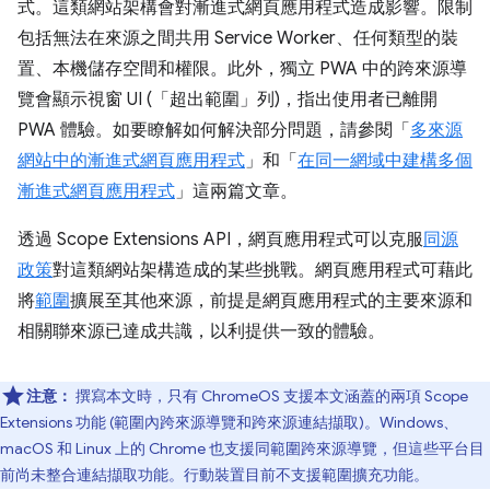
式。這類網站架構會對漸進式網頁應用程式造成影響。限制
包括無法在來源之間共用 Service Worker、任何類型的裝
置、本機儲存空間和權限。此外，獨立 PWA 中的跨來源導
覽會顯示視窗 UI (「超出範圍」列)，指出使用者已離開
PWA 體驗。如要瞭解如何解決部分問題，請參閱「
多來源
網站中的漸進式網頁應用程式
」和「
在同一網域中建構多個
漸進式網頁應用程式
」這兩篇文章。
透過 Scope Extensions API，網頁應用程式可以克服
同源
政策
對這類網站架構造成的某些挑戰。網頁應用程式可藉此
將
範圍
擴展至其他來源，前提是網頁應用程式的主要來源和
相關聯來源已達成共識，以利提供一致的體驗。
注意：
撰寫本文時，只有 ChromeOS 支援本文涵蓋的兩項 Scope
Extensions 功能 (範圍內跨來源導覽和跨來源連結擷取)。Windows、
macOS 和 Linux 上的 Chrome 也支援同範圍跨來源導覽，但這些平台目
前尚未整合連結擷取功能。行動裝置目前不支援範圍擴充功能。