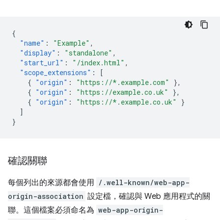
{
"name"
:
"Example"
,
"display"
:
"standalone"
,
"start_url"
:
"/index.html"
,
"scope_extensions"
:
[
{
"origin"
:
"https://*.example.com"
},
{
"origin"
:
"https://example.co.uk"
},
{
"origin"
:
"https://*.example.co.uk"
}
]
}
確認關聯
每個列出的來源都會使用
/.well-known/web-app-
origin-association
設定檔，確認與 Web 應用程式的關
聯。這個檔案必須命名為
web-app-origin-