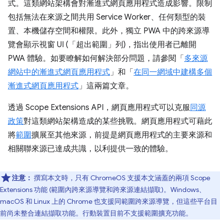
式。這類網站架構會對漸進式網頁應用程式造成影響。限制
包括無法在來源之間共用 Service Worker、任何類型的裝
置、本機儲存空間和權限。此外，獨立 PWA 中的跨來源導
覽會顯示視窗 UI (「超出範圍」列)，指出使用者已離開
PWA 體驗。如要瞭解如何解決部分問題，請參閱「
多來源
網站中的漸進式網頁應用程式
」和「
在同一網域中建構多個
漸進式網頁應用程式
」這兩篇文章。
透過 Scope Extensions API，網頁應用程式可以克服
同源
政策
對這類網站架構造成的某些挑戰。網頁應用程式可藉此
將
範圍
擴展至其他來源，前提是網頁應用程式的主要來源和
相關聯來源已達成共識，以利提供一致的體驗。
注意：
撰寫本文時，只有 ChromeOS 支援本文涵蓋的兩項 Scope
Extensions 功能 (範圍內跨來源導覽和跨來源連結擷取)。Windows、
macOS 和 Linux 上的 Chrome 也支援同範圍跨來源導覽，但這些平台目
前尚未整合連結擷取功能。行動裝置目前不支援範圍擴充功能。