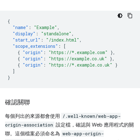
{
"name"
:
"Example"
,
"display"
:
"standalone"
,
"start_url"
:
"/index.html"
,
"scope_extensions"
:
[
{
"origin"
:
"https://*.example.com"
},
{
"origin"
:
"https://example.co.uk"
},
{
"origin"
:
"https://*.example.co.uk"
}
]
}
確認關聯
每個列出的來源都會使用
/.well-known/web-app-
origin-association
設定檔，確認與 Web 應用程式的關
聯。這個檔案必須命名為
web-app-origin-